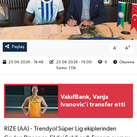
RESMİ İLAN
Paylaş
-
+
A
A
25.06.2026 - 18:48
25.06.2026 - 19:00
9
Okunma
Süresi: 1 Dk
VakıfBank, Vanja
Ivanovic'i transfer etti
RİZE (AA) - Trendyol Süper Lig ekiplerinden