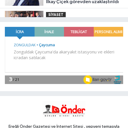
İlkay Çiçek görevden uzaklaştırıldı
SİYASET
23:34
CHP İstanbul'da yeni
katılımlar... Gürsel Tekin: Birlikte
başaracağız
Gündem
23:29
Anadolu Otoyolu'nda
kamyonet çekiciye çarptı!
Genel
21:59
18 YAŞINDAKİ MİRAÇ
HAYATINI KAYBETTİ
Genel
19:59
“KENDİ İRADELERİYLE KABUL
ETMEDİLER!..”
Ereğli Önder Gazetesi ve İnternet Sitesi , yepyeni temasıyla