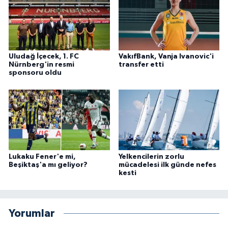
Uludağ İçecek, 1. FC
VakıfBank, Vanja Ivanovic'i
Nürnberg'in resmi
transfer etti
sponsoru oldu
Lukaku Fener'e mi,
Yelkencilerin zorlu
Beşiktaş'a mı geliyor?
mücadelesi ilk günde nefes
kesti
Yorumlar