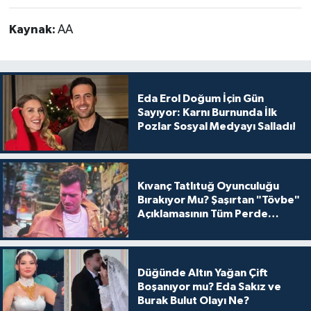
Kaynak:
AA
Eda Erol Doğum İçin Gün
Sayıyor: Karnı Burnunda İlk
Pozlar Sosyal Medyayı Salladı!
Kıvanç Tatlıtuğ Oyunculuğu
Bırakıyor Mu? Şaşırtan "Tövbe"
Açıklamasının Tüm Perde
Arkası
Düğünde Altın Yağan Çift
Boşanıyor mu? Eda Sakız ve
Burak Bulut Olayı Ne?