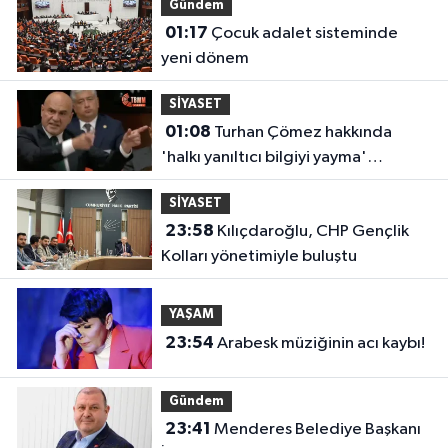
Gündem
01:17
Çocuk adalet sisteminde
yeni dönem
SİYASET
01:08
Turhan Çömez hakkında
'halkı yanıltıcı bilgiyi yayma'
soruşturması
SİYASET
23:58
Kılıçdaroğlu, CHP Gençlik
Kolları yönetimiyle buluştu
YAŞAM
23:54
Arabesk müziğinin acı kaybı!
Gündem
23:41
Menderes Belediye Başkanı