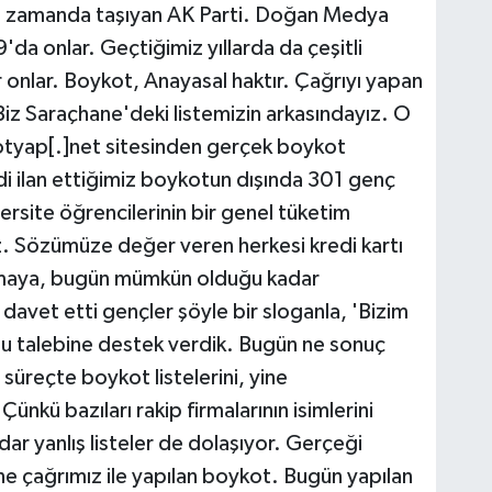
ın zamanda taşıyan AK Parti. Doğan Medya
 onlar. Geçtiğimiz yıllarda da çeşitli
r onlar. Boykot, Anayasal haktır. Çağrıyı yapan
iz Saraçhane'deki listemizin arkasındayız. O
kotyap[.]net sitesinden gerçek boykot
ndi ilan ettiğimiz boykotun dışında 301 genç
ersite öğrencilerinin bir genel tüketim
. Sözümüze değer veren herkesi kredi kartı
maya, bugün mümkün olduğu kadar
davet etti gençler şöyle bir sloganla, 'Bizim
n bu talebine destek verdik. Bugün ne sonuç
süreçte boykot listelerini, yine
nkü bazıları rakip firmalarının isimlerini
ar yanlış listeler de dolaşıyor. Gerçeği
e çağrımız ile yapılan boykot. Bugün yapılan