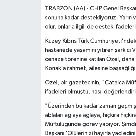
TRABZON (AA) - CHP Genel Başkanı
sonuna kadar destekliyoruz. Yarın v
olur, onlarla ilgili de destek ifadele
Kuzey Kıbrıs Türk Cumhuriyeti'ndeki
hastanede yaşamını yitiren şarkıcı 
cenaze törenine katılan Özel, daha
Konak'a rahmet, ailesine başsağlığı 
Özel, bir gazetecinin, "Çatalca Mü
ifadeleri olmuştu, nasıl değerlendiri
"Üzerinden bu kadar zaman geçmiş,
ablaları ağlaya ağlaya, hıçkıra hıçk
Müftülüğünde görev yapıyor. Şimdi b
Başkanı 'Ölülerinizi hayırla yad edi