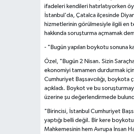
ifadeleri kendileri hatırlatıyorken ö
İstanbul'da, Çatalca ilçesinde Diyan
hizmetlerinin görülmesiyle ilgili e
hakkında soruşturma açmamak demek
- "Bugün yapılan boykotu sonuna k
Özel, "Bugün 2 Nisan. Sizin Saraçha
ekonomiyi tamamen durdurmak için 
Cumhuriyet Başsavcılığı, boykota ça
açıkladı. Boykot ve bu soruşturmayl
üzerine şu değerlendirmede bulun
"Birincisi, İstanbul Cumhuriyet Başs
yaptığı belli değil. Bir kere boyko
Mahkemesinin hem Avrupa İnsan Hakl