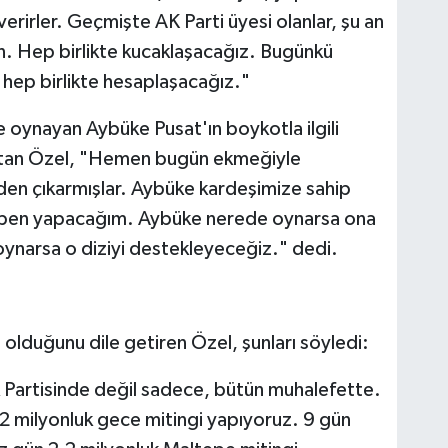
erirler. Geçmişte AK Parti üyesi olanlar, şu an
ın. Hep birlikte kucaklaşacağız. Bugünkü
 hep birlikte hesaplaşacağız."
e oynayan Aybüke Pusat'ın boykotla ilgili
rlatan Özel, "Hemen bugün ekmeğiyle
nden çıkarmışlar. Aybüke kardeşimize sahip
a ben yapacağım. Aybüke nerede oynarsa ona
 oynarsa o diziyi destekleyeceğiz." dedi.
 olduğunu dile getiren Özel, şunları söyledi:
 Partisinde değil sadece, bütün muhalefette.
 1,2 milyonluk gece mitingi yapıyoruz. 9 gün