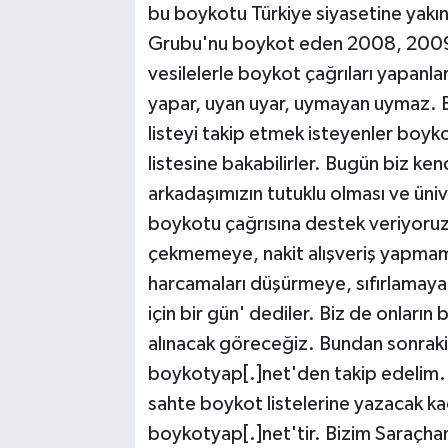
bu boykotu Türkiye siyasetine yak
Grubu'nu boykot eden 2008, 2009'da
vesilelerle boykot çağrıları yapanla
yapar, uyan uyar, uymayan uymaz. B
listeyi takip etmek isteyenler boy
listesine bakabilirler. Bugün biz ke
arkadaşımızın tutuklu olması ve üniv
boykotu çağrısına destek veriyoruz
çekmemeye, nakit alışveriş yapma
harcamaları düşürmeye, sıfırlamaya 
için bir gün' dediler. Biz de onları
alınacak göreceğiz. Bundan sonraki 
boykotyap[.]net'den takip edelim. Çü
sahte boykot listelerine yazacak kad
boykotyap[.]net'tir. Bizim Saraçhan