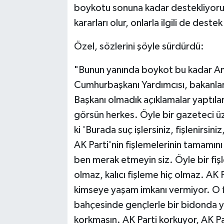
boykotu sonuna kadar destekliyoruz
kararları olur, onlarla ilgili de dest
Özel, sözlerini şöyle sürdürdü:
"Bunun yanında boykot bu kadar An
Cumhurbaşkanı Yardımcısı, bakanlar,
Başkanı olmadık açıklamalar yaptıla
görsün herkes. Öyle bir gazeteci üz
ki 'Burada suç işlersiniz, fişlenirsini
AK Parti'nin fişlemelerinin tamamı
ben merak etmeyin siz. Öyle bir fi
olmaz, kalıcı fişleme hiç olmaz. AK 
kimseye yaşam imkanı vermiyor. O f
bahçesinde gençlerle bir bidonda 
korkmasın. AK Parti korkuyor, AK Pa