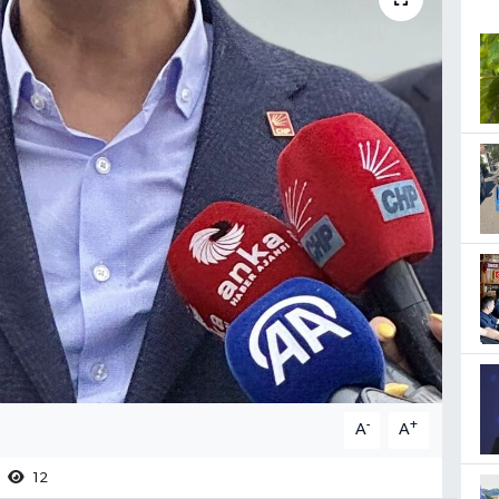
-
+
A
A
12