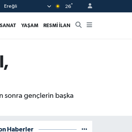
°
Ereğli
26
-SANAT
YAŞAM
RESMİ İLAN
l,
n sonra gençlerin başka
on Haberler