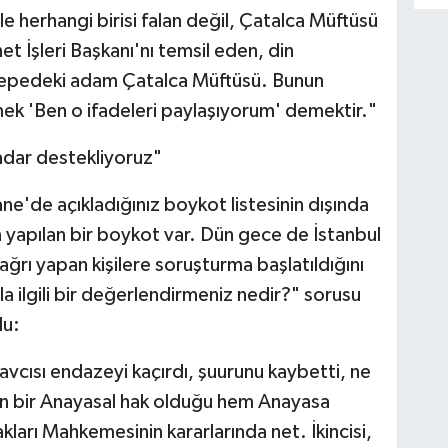
yle herhangi birisi falan değil, Çatalca Müftüsü
et İşleri Başkanı'nı temsil eden, din
n tepedeki adam Çatalca Müftüsü. Bunun
 'Ben o ifadeleri paylaşıyorum' demektir."
adar destekliyoruz"
ne'de açıkladığınız boykot listesinin dışında
yapılan bir boykot var. Dün gece de İstanbul
ğrı yapan kişilere soruşturma başlatıldığını
a ilgili bir değerlendirmeniz nedir?" sorusu
du:
avcısı endazeyi kaçırdı, şuurunu kaybetti, ne
tun bir Anayasal hak olduğu hem Anayasa
arı Mahkemesinin kararlarında net. İkincisi,