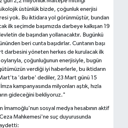
nız gün 2,2 milyonluk Maltepe mitingi
ikolojik üstünlük bizde, çoğunluk enerjisi
resi yok. Bu iktidara yol görünmüştür, bundan
acak ilk seçimde başımızda darbeye kalkışan 19
 devletin de başından yollanacaktır. Bugünkü
gününden beri cunta başıdırlar. Cuntanın başı
t darbesini yöneten herkes de kurulacak ilk
 oylarıyla, çoğunluğunun enerjisiyle, bugün
ütümüzün verdiği iyi haberlerle, bu iktidarın
art'ta 'darbe' dediler, 23 Mart günü 15
 İmza kampanyasında milyonları aştık, hızla
arın gideceğini bekliyoruz."
em İmamoğlu'nun sosyal medya hesabının aktif
h Ceza Mahkemesi'ne suç duyurusunda
kaydetti: