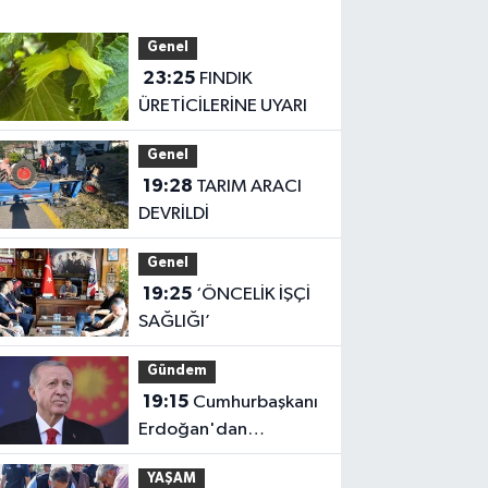
Genel
23:25
FINDIK
ÜRETİCİLERİNE UYARI
Genel
19:28
TARIM ARACI
DEVRİLDİ
Genel
19:25
‘ÖNCELİK İŞÇİ
SAĞLIĞI’
Gündem
19:15
Cumhurbaşkanı
Erdoğan'dan
'Terörsüz Türkiye'
YAŞAM
mesajı