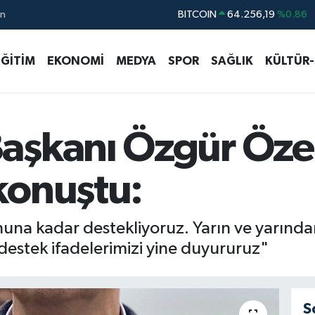
ın
DOLAR
47,5834
%0.1
EURO
54,9368
%0.14
EĞİTİM
EKONOMİ
MEDYA
SPOR
SAĞLIK
KÜLTÜR
STERLİN
64,0802
%0.11
GRAM ALTIN
6384.71
%2.45
BİST100
13.688
%0
aşkanı Özgür Öze
BITCOIN
64.256,19
%0.86
konuştu:
una kadar destekliyoruz. Yarın ve yarında
de destek ifadelerimizi yine duyururuz"
S