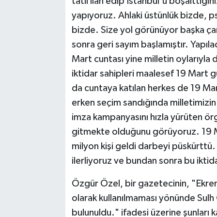
tatil ilan edip İstanbul'u boşalttığı
yapıyoruz. Ahlaki üstünlük bizde, ps
bizde. Size yol görünüyor başka ça
sonra geri sayım başlamıştır. Yapıl
Mart cuntası yine milletin oylarıyla
iktidar sahipleri maalesef 19 Mart 
da cuntaya katılan herkes de 19 Mar
erken seçim sandığında milletimizin
imza kampanyasını hızla yürüten örg
gitmekte olduğunu görüyoruz. 19 M
milyon kişi geldi darbeyi püskürttü.
ilerliyoruz ve bundan sonra bu iktid
Özgür Özel, bir gazetecinin, "Ekr
olarak kullanılmaması yönünde Sul
bulunuldu." ifadesi üzerine şunları 