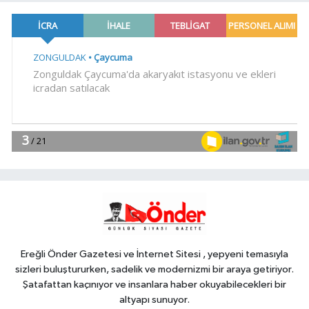
11:57
Edirne Keşan'da Önkal
Kılavuz'dan anlamlı çalışma
YAŞAM
11:50
Su stresi çağı yaklaşıyor!
Uzmanlardan Türkiye için uyarı
YAŞAM
11:42
İzmir Efes Selçuk'ta engelsiz
yaşamda üreterek güçleniyorlar
YAŞAM
11:37
Av sezonu 18 Ağustos'ta
açılacak
Ereğli Önder Gazetesi ve İnternet Sitesi , yepyeni temasıyla
sizleri buluştururken, sadelik ve modernizmi bir araya getiriyor.
Şatafattan kaçınıyor ve insanlara haber okuyabilecekleri bir
altyapı sunuyor.