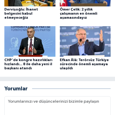
Dervişoğlu: İhanet
Ömer Çelik: 2 yıllık
belgesini kabul
çalışmanın en önemli
etmeyeceğiz
aşamasındayız
CHP'de kongre hazırlıkları
Efkan Âlâ: Terörsüz Türkiye
hızlandı... 8 ile daha yeni il
sürecinde önemli aşamaya
başkanı atandı
ulaşıldı
Yorumlar