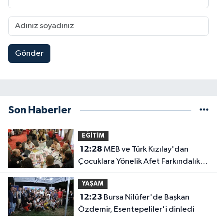
Gönder
Son Haberler
EĞİTİM
12:28
MEB ve Türk Kızılay'dan
Çocuklara Yönelik Afet Farkındalık
Çalıştayı
YAŞAM
12:23
Bursa Nilüfer'de Başkan
Özdemir, Esentepeliler'i dinledi