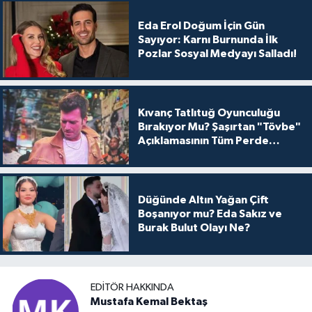
Eda Erol Doğum İçin Gün
Sayıyor: Karnı Burnunda İlk
Pozlar Sosyal Medyayı Salladı!
Kıvanç Tatlıtuğ Oyunculuğu
Bırakıyor Mu? Şaşırtan "Tövbe"
Açıklamasının Tüm Perde
Arkası
Düğünde Altın Yağan Çift
Boşanıyor mu? Eda Sakız ve
Burak Bulut Olayı Ne?
EDITÖR HAKKINDA
Mustafa Kemal Bektaş