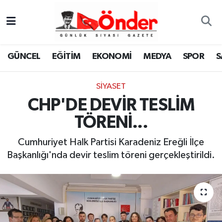
GÜNCEL
Zonguldak Nöbetçi Eczaneler
GÜNCEL
EĞİTİM
EKONOMİ
MEDYA
SPOR
S
EĞİTİM
Zonguldak Hava Durumu
SİYASET
EKONOMİ
Zonguldak Namaz Vakitleri
CHP'DE DEVİR TESLİM
MEDYA
Zonguldak Trafik Yoğunluk Haritası
TÖRENİ...
SPOR
TFF 3.Lig 4.Grup Puan Durumu ve Fikstür
Cumhuriyet Halk Partisi Karadeniz Ereğli İlçe
Başkanlığı'nda devir teslim töreni gerçekleştirildi.
SAĞLIK
Tüm Manşetler
KÜLTÜR-SANAT
Son Dakika Haberleri
YAŞAM
Haber Arşivi