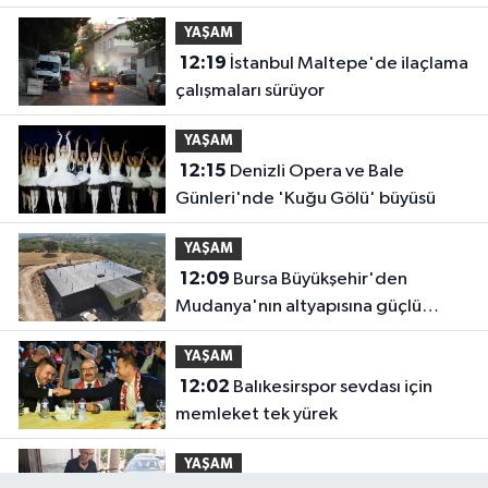
YAŞAM
12:19
İstanbul Maltepe'de ilaçlama
çalışmaları sürüyor
YAŞAM
12:15
Denizli Opera ve Bale
Günleri'nde 'Kuğu Gölü' büyüsü
YAŞAM
12:09
Bursa Büyükşehir'den
Mudanya'nın altyapısına güçlü
yatırım
YAŞAM
12:02
Balıkesirspor sevdası için
memleket tek yürek
YAŞAM