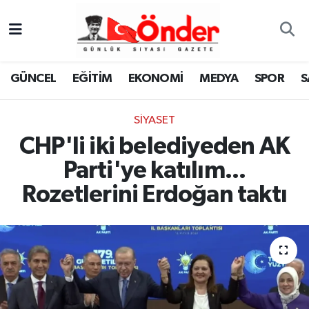
GÜNCEL
Zonguldak Nöbetçi Eczaneler
GÜNCEL
EĞİTİM
EKONOMİ
MEDYA
SPOR
S
EĞİTİM
Zonguldak Hava Durumu
SİYASET
EKONOMİ
Zonguldak Namaz Vakitleri
CHP'li iki belediyeden AK
MEDYA
Zonguldak Trafik Yoğunluk Haritası
Parti'ye katılım...
Rozetlerini Erdoğan taktı
SPOR
TFF 3.Lig 4.Grup Puan Durumu ve Fikstür
SAĞLIK
Tüm Manşetler
KÜLTÜR-SANAT
Son Dakika Haberleri
YAŞAM
Haber Arşivi