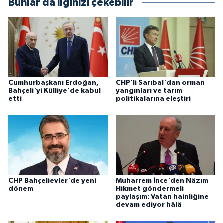
Bunlar da ilginizi çekebilir
Cumhurbaşkanı Erdoğan,
CHP'li Sarıbal'dan orman
Bahçeli'yi Külliye'de kabul
yangınları ve tarım
etti
politikalarına eleştiri
CHP Bahçelievler'de yeni
Muharrem İnce'den Nâzım
dönem
Hikmet göndermeli
paylaşım: Vatan hainliğine
devam ediyor hâlâ