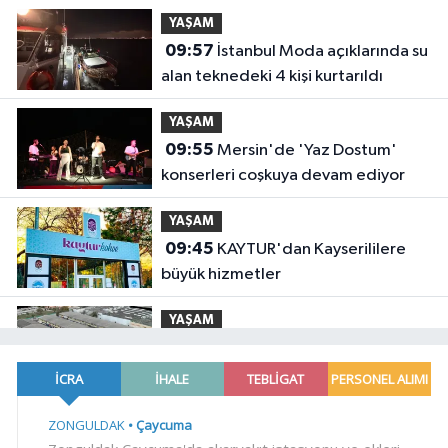
kategorisinde zirvede
YAŞAM
09:57
İstanbul Moda açıklarında su
alan teknedeki 4 kişi kurtarıldı
YAŞAM
09:55
Mersin'de 'Yaz Dostum'
konserleri coşkuya devam ediyor
YAŞAM
09:45
KAYTUR'dan Kayserililere
büyük hizmetler
YAŞAM
09:40
Kocaeli'de KOTKO için
dönüşüm süreci başladı
YAŞAM
09:33
İstanbul Maltepe'de zincir