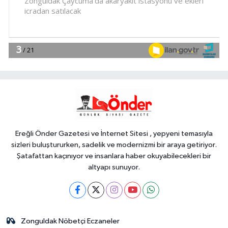
marketlere sıkı denetim
YAŞAM
09:30
Kayseri Melikgazi'den yeni
sosyal tesis
Gündem
09:29
Mylasa Band Ören'de
coşkulu konser verdi
Ereğli Önder Gazetesi ve İnternet Sitesi , yepyeni temasıyla
sizleri buluştururken, sadelik ve modernizmi bir araya getiriyor.
Şatafattan kaçınıyor ve insanlara haber okuyabilecekleri bir
altyapı sunuyor.
Zonguldak Nöbetçi Eczaneler