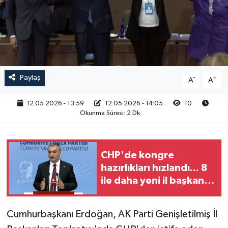
RESMİ İLAN
Paylaş
-
+
A
A
12.05.2026 - 13:59
12.05.2026 - 14:05
10
Okunma Süresi: 2 Dk
CHP'de kongre
hazırlıkları hızlandı... 8
ile daha yeni il başkanı
atandı
Cumhurbaşkanı Erdoğan, AK Parti Genişletilmiş İl