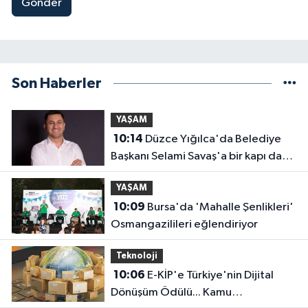
Gönder
Son Haberler
YAŞAM
10:14
Düzce Yığılca'da Belediye
Başkanı Selami Savaş'a bir kapı daha
kapandı!
YAŞAM
10:09
Bursa'da 'Mahalle Şenlikleri'
Osmangazilileri eğlendiriyor
Teknoloji
10:06
E-KİP'e Türkiye'nin Dijital
Dönüşüm Ödülü... Kamu