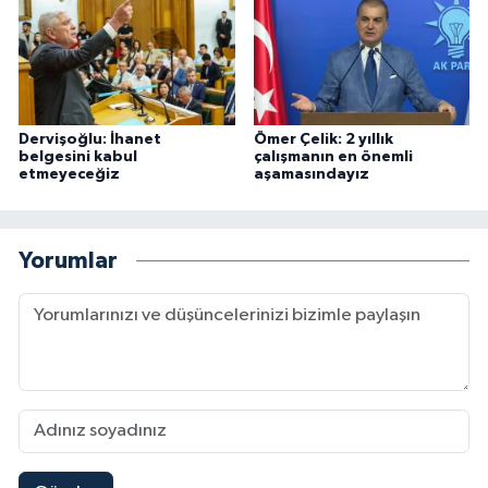
Dervişoğlu: İhanet
Ömer Çelik: 2 yıllık
belgesini kabul
çalışmanın en önemli
etmeyeceğiz
aşamasındayız
Yorumlar