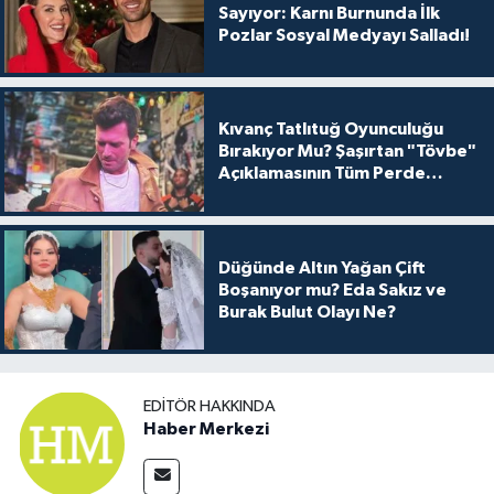
Sayıyor: Karnı Burnunda İlk
Pozlar Sosyal Medyayı Salladı!
Kıvanç Tatlıtuğ Oyunculuğu
Bırakıyor Mu? Şaşırtan "Tövbe"
Açıklamasının Tüm Perde
Arkası
Düğünde Altın Yağan Çift
Boşanıyor mu? Eda Sakız ve
Burak Bulut Olayı Ne?
EDITÖR HAKKINDA
Haber Merkezi