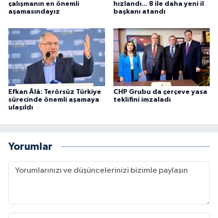
çalışmanın en önemli
hızlandı... 8 ile daha yeni il
aşamasındayız
başkanı atandı
Efkan Âlâ: Terörsüz Türkiye
CHP Grubu da çerçeve yasa
sürecinde önemli aşamaya
teklifini imzaladı
ulaşıldı
Yorumlar