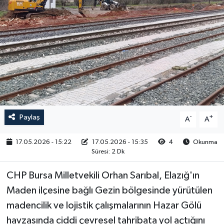
RESMİ İLAN
Paylaş
-
+
A
A
17.05.2026 - 15:22
17.05.2026 - 15:35
4
Okunma
Süresi: 2 Dk
CHP Bursa Milletvekili Orhan Sarıbal, Elazığ'ın
Maden ilçesine bağlı Gezin bölgesinde yürütülen
madencilik ve lojistik çalışmalarının Hazar Gölü
havzasında ciddi çevresel tahribata yol açtığını