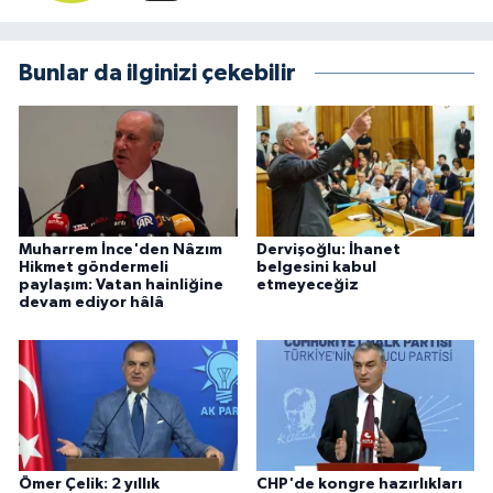
Bunlar da ilginizi çekebilir
Muharrem İnce'den Nâzım
Dervişoğlu: İhanet
Hikmet göndermeli
belgesini kabul
paylaşım: Vatan hainliğine
etmeyeceğiz
devam ediyor hâlâ
Ömer Çelik: 2 yıllık
CHP'de kongre hazırlıkları