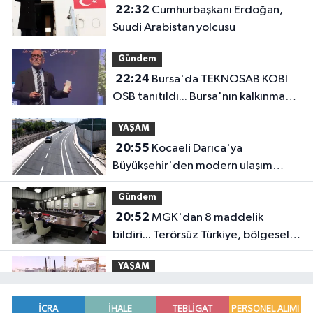
22:32
Cumhurbaşkanı Erdoğan,
Suudi Arabistan yolcusu
Gündem
22:24
Bursa'da TEKNOSAB KOBİ
OSB tanıtıldı... Bursa'nın kalkınma
yolculuğunda yeni dönem
YAŞAM
20:55
Kocaeli Darıca'ya
Büyükşehir'den modern ulaşım
yatırımı
Gündem
20:52
MGK'dan 8 maddelik
bildiri... Terörsüz Türkiye, bölgesel
güvenlik ve Gazze mesajı
YAŞAM
19:02
Yakıt barcı filosuna iki yeni
gemi