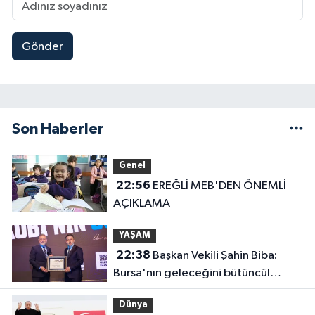
Gönder
Son Haberler
Genel
22:56
EREĞLİ MEB'DEN ÖNEMLİ
AÇIKLAMA
YAŞAM
22:38
Başkan Vekili Şahin Biba:
Bursa'nın geleceğini bütüncül
anlayışla planlıyoruz
Dünya