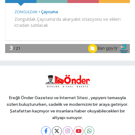
Teknoloji
18:52
Türk Tarih Kurumu'ndan tarihi
içerikler tek platformda
EKONOMİ
18:49
Fındık alım fiyatları
açıklandı... Alımlar 24 Ağustos'ta
başlıyor
Genel
18:48
.
Ereğli Önder Gazetesi ve İnternet Sitesi , yepyeni temasıyla
sizleri buluştururken, sadelik ve modernizmi bir araya getiriyor.
Şatafattan kaçınıyor ve insanlara haber okuyabilecekleri bir
altyapı sunuyor.