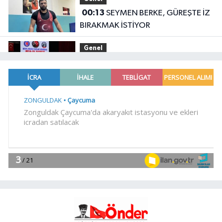
00:13
SEYMEN BERKE, GÜREŞTE İZ
BIRAKMAK İSTİYOR
Genel
22:37
GMİS MTA-İŞ ŞUBESİ GENEL
KURULU GERÇEKLEŞTİRİLDİ
Genel
22:35
DENİZE GİREN 2 KİŞİDEN BİRİ
KURTARILDI, DİĞERİ ARANIYOR
Gündem
19:14
Avusturya Şansölyesi Stocker,
Türkiye'ye geliyor
Gündem
19:09
Orman yangınlarında
soruşturma sürüyor.. 34 şüpheliden