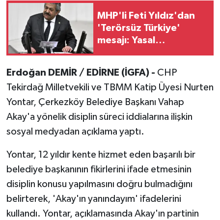
MHP'li Feti Yıldız'dan
'Terörsüz Türkiye'
mesajı: Yasal
düzenlemeler kalıcı
sonuç üretecek
Erdoğan DEMİR / EDİRNE (İGFA) -
CHP
Tekirdağ Milletvekili ve TBMM Katip Üyesi Nurten
Yontar, Çerkezköy Belediye Başkanı Vahap
Akay'a yönelik disiplin süreci iddialarına ilişkin
sosyal medyadan açıklama yaptı.
Yontar, 12 yıldır kente hizmet eden başarılı bir
belediye başkanının fikirlerini ifade etmesinin
disiplin konusu yapılmasını doğru bulmadığını
belirterek, 'Akay'ın yanındayım' ifadelerini
kullandı. Yontar, açıklamasında Akay'ın partinin