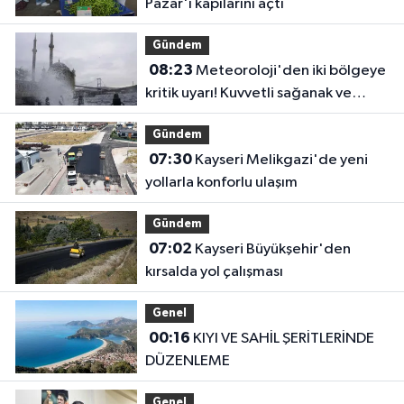
Pazar'ı kapılarını açtı
Gündem
08:23
Meteoroloji'den iki bölgeye
kritik uyarı! Kuvvetli sağanak ve
rüzgar geliyor!
Gündem
07:30
Kayseri Melikgazi'de yeni
yollarla konforlu ulaşım
Gündem
07:02
Kayseri Büyükşehir'den
kırsalda yol çalışması
Genel
00:16
KIYI VE SAHİL ŞERİTLERİNDE
DÜZENLEME
Genel