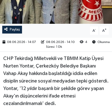
RESMİ İLAN
Paylaş
-
+
A
A
08.06.2026 - 14:07
08.06.2026 - 14:10
4
Okunma
Süresi: 1 Dk
CHP Tekirdağ Milletvekili ve TBMM Katip Üyesi
Nurten Yontar, Çerkezköy Belediye Başkanı
Vahap Akay hakkında başlatıldığı iddia edilen
disiplin sürecine sosyal medyadan tepki gösterdi.
Yontar, '12 yıldır başarılı bir şekilde görev yapan
Akay'ın düşüncelerini ifade etmesi
cezalandırılmamalı' dedi.