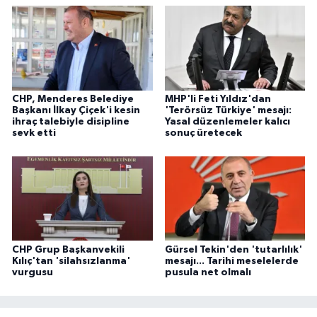
CHP, Menderes Belediye
MHP'li Feti Yıldız'dan
Başkanı İlkay Çiçek'i kesin
'Terörsüz Türkiye' mesajı:
ihraç talebiyle disipline
Yasal düzenlemeler kalıcı
sevk etti
sonuç üretecek
CHP Grup Başkanvekili
Gürsel Tekin'den 'tutarlılık'
Kılıç'tan 'silahsızlanma'
mesajı... Tarihi meselelerde
vurgusu
pusula net olmalı