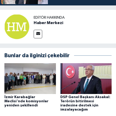
EDITÖR HAKKINDA
Haber Merkezi
Bunlar da ilginizi çekebilir
İzmir Karabağlar
DSP Genel Başkanı Aksakal:
Meclisi'nde komisyonlar
Terörün bitirilmesi
yeniden şekillendi
iradesine destek için
imzalayacağım