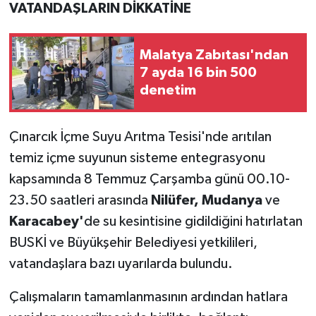
VATANDAŞLARIN DİKKATİNE
Malatya Zabıtası'ndan
7 ayda 16 bin 500
denetim
Çınarcık İçme Suyu Arıtma Tesisi'nde arıtılan
temiz içme suyunun sisteme entegrasyonu
kapsamında 8 Temmuz Çarşamba günü 00.10-
23.50 saatleri arasında
Nilüfer, Mudanya
ve
Karacabey'
de su kesintisine gidildiğini hatırlatan
BUSKİ ve Büyükşehir Belediyesi yetkilileri,
vatandaşlara bazı uyarılarda bulundu.
Çalışmaların tamamlanmasının ardından hatlara