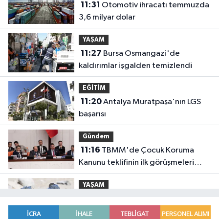
11:31
Otomotiv ihracatı temmuzda
3,6 milyar dolar
YAŞAM
11:27
Bursa Osmangazi'de
kaldırımlar işgalden temizlendi
EĞİTİM
11:20
Antalya Muratpaşa'nın LGS
başarısı
Gündem
11:16
TBMM'de Çocuk Koruma
Kanunu teklifinin ilk görüşmeleri
tamamlandı
YAŞAM
11:12
Ankara ATA Çiftliği yoncaları
Doğal Yaşam Parkı'na ulaştırıldı