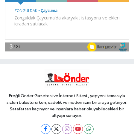
Gündem
11:07
'Ay Grubu' suç örgütüne 12
gözaltı!
Magazin
11:03
Nevşehir Kültür Yolu'nda
Merve Özbey coşkusu
EĞİTİM
11:00
TÜBİTAK'tan lisansüstü
araştırmacılara performans bursu
çağrısı
Ereğli Önder Gazetesi ve İnternet Sitesi , yepyeni temasıyla
sizleri buluştururken, sadelik ve modernizmi bir araya getiriyor.
Şatafattan kaçınıyor ve insanlara haber okuyabilecekleri bir
altyapı sunuyor.