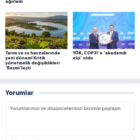
ağırladı
Tarım ve su havzalarında
YÖK, COP31'e 'akademik
yeni dönem! Kritik
elçi' oldu
yönetmelik değişiklikleri
'Resmi'leşti
Yorumlar