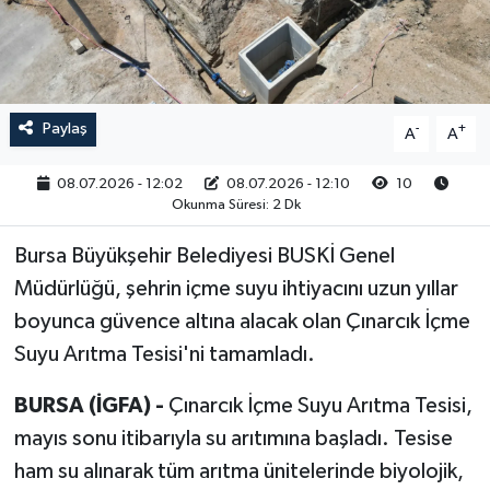
RESMİ İLAN
Paylaş
-
+
A
A
08.07.2026 - 12:02
08.07.2026 - 12:10
10
Okunma Süresi: 2 Dk
Bursa Büyükşehir Belediyesi BUSKİ Genel
Müdürlüğü, şehrin içme suyu ihtiyacını uzun yıllar
boyunca güvence altına alacak olan Çınarcık İçme
Suyu Arıtma Tesisi'ni tamamladı.
BURSA (İGFA) -
Çınarcık İçme Suyu Arıtma Tesisi,
mayıs sonu itibarıyla su arıtımına başladı. Tesise
ham su alınarak tüm arıtma ünitelerinde biyolojik,