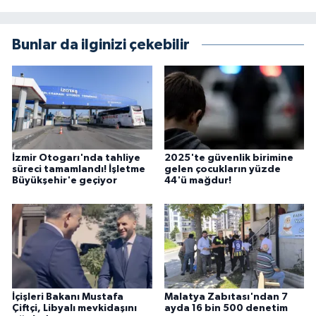
Bunlar da ilginizi çekebilir
İzmir Otogarı'nda tahliye
2025'te güvenlik birimine
süreci tamamlandı! İşletme
gelen çocukların yüzde
Büyükşehir'e geçiyor
44'ü mağdur!
İçişleri Bakanı Mustafa
Malatya Zabıtası'ndan 7
Çiftçi, Libyalı mevkidaşını
ayda 16 bin 500 denetim