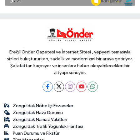
Fındık alım fiyatları
açıklandı... Alımlar 24 Ağustos'ta
başlıyor
Genel
18:48
.
Ereğli Önder Gazetesi ve İnternet Sitesi , yepyeni temasıyla
sizleri buluştururken, sadelik ve modernizmi bir araya getiriyor.
Şatafattan kaçınıyor ve insanlara haber okuyabilecekleri bir
altyapı sunuyor.
Zonguldak Nöbetçi Eczaneler
Zonguldak Hava Durumu
Zonguldak Namaz Vakitleri
Zonguldak Trafik Yoğunluk Haritası
Puan Durumu ve Fikstür