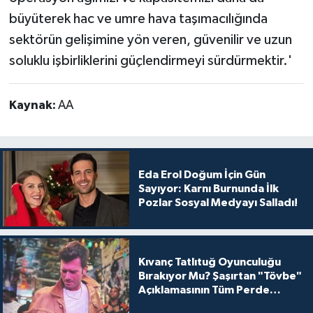
büyüterek hac ve umre hava taşımacılığında
sektörün gelişimine yön veren, güvenilir ve uzun
soluklu işbirliklerini güçlendirmeyi sürdürmektir.'
Kaynak:
AA
Eda Erol Doğum İçin Gün
Sayıyor: Karnı Burnunda İlk
Pozlar Sosyal Medyayı Salladı!
Kıvanç Tatlıtuğ Oyunculuğu
Bırakıyor Mu? Şaşırtan "Tövbe"
Açıklamasının Tüm Perde
Arkası