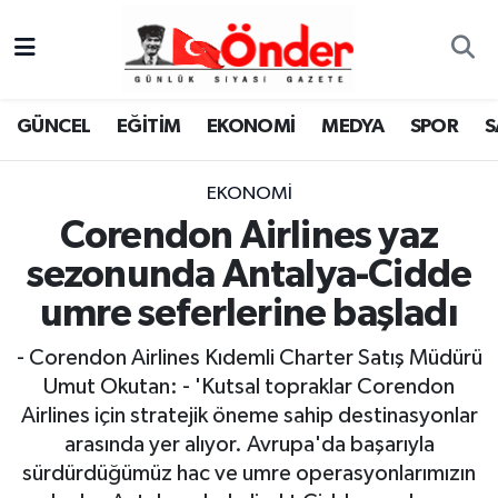
GÜNCEL
Zonguldak Nöbetçi Eczaneler
GÜNCEL
EĞİTİM
EKONOMİ
MEDYA
SPOR
S
EĞİTİM
Zonguldak Hava Durumu
EKONOMİ
EKONOMİ
Zonguldak Namaz Vakitleri
Corendon Airlines yaz
MEDYA
Zonguldak Trafik Yoğunluk Haritası
sezonunda Antalya-Cidde
umre seferlerine başladı
SPOR
TFF 3.Lig 4.Grup Puan Durumu ve Fikstür
- Corendon Airlines Kıdemli Charter Satış Müdürü
SAĞLIK
Tüm Manşetler
Umut Okutan: - 'Kutsal topraklar Corendon
Airlines için stratejik öneme sahip destinasyonlar
KÜLTÜR-SANAT
Son Dakika Haberleri
arasında yer alıyor. Avrupa'da başarıyla
sürdürdüğümüz hac ve umre operasyonlarımızın
YAŞAM
Haber Arşivi