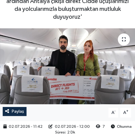
ardından Antalya çıkışlı direkt Cidde uçuşlarımızı
da yolcularımızla buluşturmaktan mutluluk
RESMİ İLAN
duyuyoruz'
Paylaş
-
+
A
A
02.07.2026 - 11:42
02.07.2026 - 12:00
7
Okunma
Süresi: 2 Dk