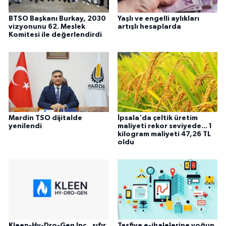
BTSO Başkanı Burkay, 2030
Yaşlı ve engelli aylıkları
vizyonunu 62. Meslek
artışlı hesaplarda
Komitesi ile değerlendirdi
Mardin TSO dijitalde
İpsala'da çeltik üretim
yenilendi
maliyeti rekor seviyede... 1
kilogram maliyeti 47,26 TL
oldu
Kleen-Hy-Dro-Gen Inc., sıfır
Tasfiye e-ihalelerine yoğun