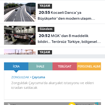
yolculuğunda yeni dönem
YAŞAM
20:55
Kocaeli Darıca'ya
Büyükşehir'den modern ulaşım
yatırımı
Gündem
20:52
MGK'dan 8 maddelik
bildiri... Terörsüz Türkiye, bölgesel
güvenlik ve Gazze mesajı
YAŞAM
19:02
Yakıt barcı filosuna iki yeni
gemi
Teknoloji
18:52
Türk Tarih Kurumu'ndan tarihi
içerikler tek platformda
EKONOMİ
18:49