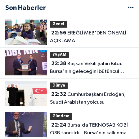
Son Haberler
Genel
22:56
EREĞLİ MEB'DEN ÖNEMLİ
AÇIKLAMA
YAŞAM
22:38
Başkan Vekili Şahin Biba:
Bursa'nın geleceğini bütüncül
anlayışla planlıyoruz
Dünya
22:32
Cumhurbaşkanı Erdoğan,
Suudi Arabistan yolcusu
Gündem
22:24
Bursa'da TEKNOSAB KOBİ
OSB tanıtıldı... Bursa'nın kalkınma