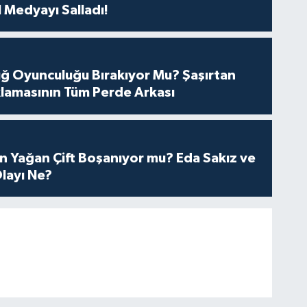
 Medyayı Salladı!
tuğ Oyunculuğu Bırakıyor Mu? Şaşırtan
lamasının Tüm Perde Arkası
n Yağan Çift Boşanıyor mu? Eda Sakız ve
layı Ne?