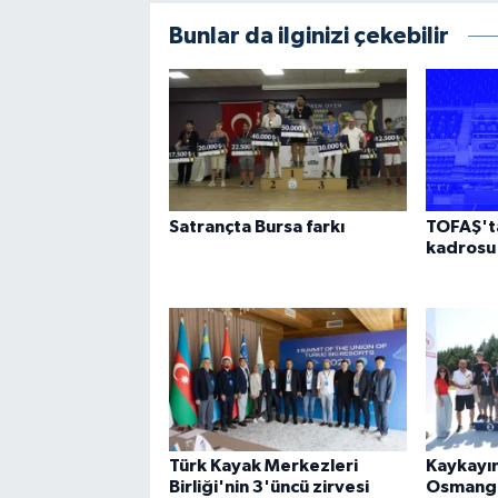
Bunlar da ilginizi çekebilir
Satrançta Bursa farkı
TOFAŞ'ta
kadrosu 
Türk Kayak Merkezleri
Kaykayın
Birliği'nin 3'üncü zirvesi
Osmang