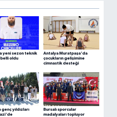
 yeni sezon teknik
Antalya Muratpaşa'da
belli oldu
çocukların gelişimine
cimnastik desteği
 genç yıldızları
Bursalı sporcular
azi'de
madalyaları topluyor