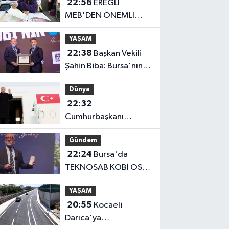
22:56
EREĞLİ
MEB'DEN ÖNEMLİ
AÇIKLAMA
YAŞAM
22:38
Başkan Vekili
Şahin Biba: Bursa'nın
geleceğini bütüncül
Dünya
anlayışla planlıyoruz
22:32
Cumhurbaşkanı
Erdoğan, Suudi
Gündem
Arabistan yolcusu
22:24
Bursa'da
TEKNOSAB KOBİ OSB
tanıtıldı... Bursa'nın
YAŞAM
kalkınma
20:55
Kocaeli
yolculuğunda yeni
Darıca'ya
dönem