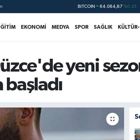
BITCOIN
64.084,87
%0.35
ın
DOLAR
47,5785
%0.1
EURO
54,9297
%0.14
EĞİTİM
EKONOMİ
MEDYA
SPOR
SAĞLIK
KÜLTÜR
STERLİN
64,0850
%0.14
GRAM ALTIN
6422.94
%3.06
BİST100
13.688
%0
üzce'de yeni sezo
a başladı
S