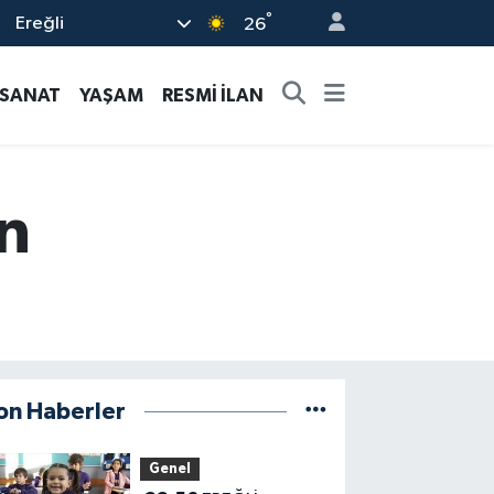
°
Ereğli
26
-SANAT
YAŞAM
RESMİ İLAN
n
on Haberler
Genel