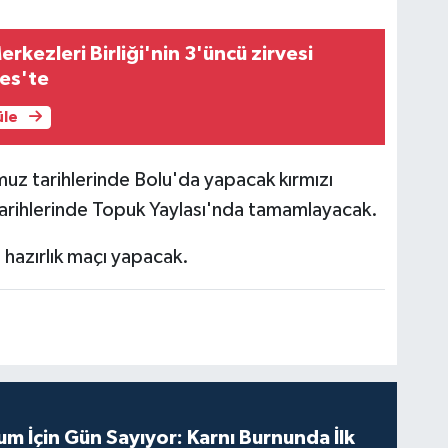
rkezleri Birliği'nin 3'üncü zirvesi
yes'te
üle
muz tarihlerinde Bolu'da yapacak kırmızı
os tarihlerinde Topuk Yaylası'nda tamamlayacak.
hazırlık maçı yapacak.
m İçin Gün Sayıyor: Karnı Burnunda İlk