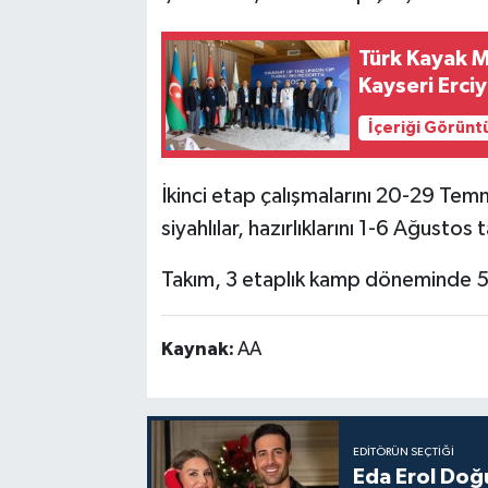
Türk Kayak Me
Kayseri Erci
İçeriği Görünt
İkinci etap çalışmalarını 20-29 Tem
siyahlılar, hazırlıklarını 1-6 Ağust
Takım, 3 etaplık kamp döneminde 5 
Kaynak:
AA
EDITÖRÜN SEÇTIĞI
Eda Erol Doğu