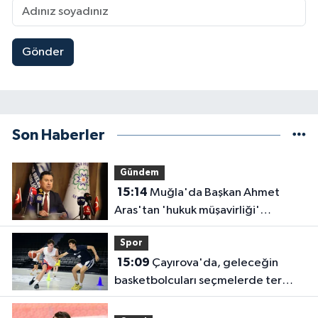
Gönder
Son Haberler
Gündem
15:14
Muğla'da Başkan Ahmet
Aras'tan 'hukuk müşavirliği'
açıklaması
Spor
15:09
Çayırova'da, geleceğin
basketbolcuları seçmelerde ter
döktü