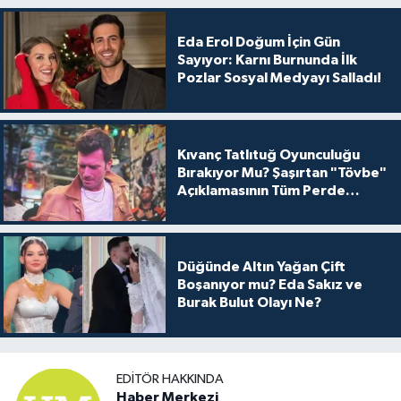
Eda Erol Doğum İçin Gün
Sayıyor: Karnı Burnunda İlk
Pozlar Sosyal Medyayı Salladı!
Kıvanç Tatlıtuğ Oyunculuğu
Bırakıyor Mu? Şaşırtan "Tövbe"
Açıklamasının Tüm Perde
Arkası
Düğünde Altın Yağan Çift
Boşanıyor mu? Eda Sakız ve
Burak Bulut Olayı Ne?
EDITÖR HAKKINDA
Haber Merkezi