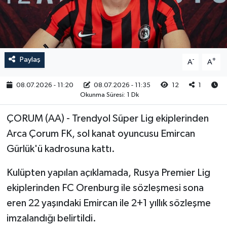
RESMİ İLAN
Paylaş
-
+
A
A
08.07.2026 - 11:20
08.07.2026 - 11:35
12
1
Okunma Süresi: 1 Dk
ÇORUM (AA) - Trendyol Süper Lig ekiplerinden
Arca Çorum FK, sol kanat oyuncusu Emircan
Gürlük'ü kadrosuna kattı.
Kulüpten yapılan açıklamada, Rusya Premier Lig
ekiplerinden FC Orenburg ile sözleşmesi sona
eren 22 yaşındaki Emircan ile 2+1 yıllık sözleşme
imzalandığı belirtildi.