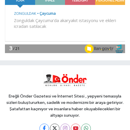
14:33
Böbrekleri sessizce tehdit
eden üç hastalık
Genel
14:32
ÇELİKORDUSPOR’DAN
GURUR DOLU SEZON
Genel
14:27
9 YAŞINDAKİ BURAK YAŞAM
SAVAŞINI KAYBETTİ
Ereğli Önder Gazetesi ve İnternet Sitesi , yepyeni temasıyla
sizleri buluştururken, sadelik ve modernizmi bir araya getiriyor.
Şatafattan kaçınıyor ve insanlara haber okuyabilecekleri bir
altyapı sunuyor.