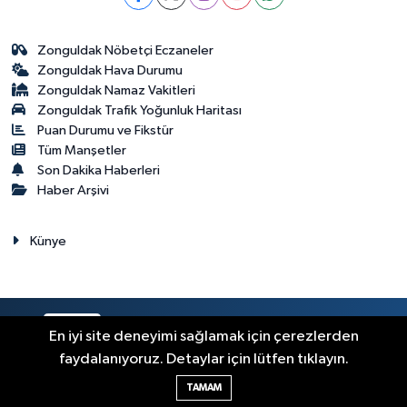
Zonguldak Nöbetçi Eczaneler
Zonguldak Hava Durumu
Zonguldak Namaz Vakitleri
Zonguldak Trafik Yoğunluk Haritası
Puan Durumu ve Fikstür
Tüm Manşetler
Son Dakika Haberleri
Haber Arşivi
Künye
RSS
Copyright © 2023. Her hakkı saklıdır.
En iyi site deneyimi sağlamak için çerezlerden
faydalanıyoruz. Detaylar için lütfen tıklayın.
Haber Yazılımı:
TE Bilişim
TAMAM