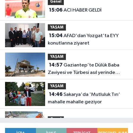
Genel
15:06
ACI HABER GELDİ
YAŞAM
15:04
AFAD'dan Yozgat'ta EYY
konutlarına ziyaret
YAŞAM
14:57
Gaziantep'te Dülük Baba
Zaviyesi ve Türbesi asıl yerinde
yeniden inşa edilecek
YAŞAM
14:46
Sakarya'da 'Mutluluk Tırı'
mahalle mahalle geziyor
Genel
14:37
DENİZE GİRMEK YASAKLANDI