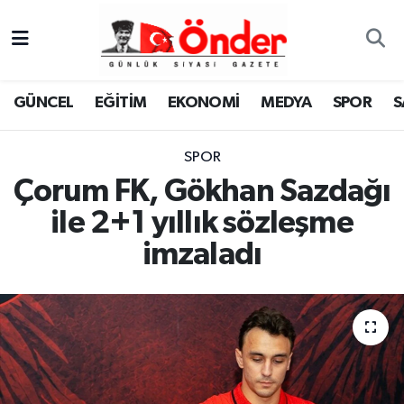
GÜNCEL
Zonguldak Nöbetçi Eczaneler
GÜNCEL
EĞİTİM
EKONOMİ
MEDYA
SPOR
S
EĞİTİM
Zonguldak Hava Durumu
SPOR
EKONOMİ
Zonguldak Namaz Vakitleri
Çorum FK, Gökhan Sazdağı
MEDYA
Zonguldak Trafik Yoğunluk Haritası
ile 2+1 yıllık sözleşme
imzaladı
SPOR
TFF 3.Lig 4.Grup Puan Durumu ve Fikstür
SAĞLIK
Tüm Manşetler
KÜLTÜR-SANAT
Son Dakika Haberleri
YAŞAM
Haber Arşivi