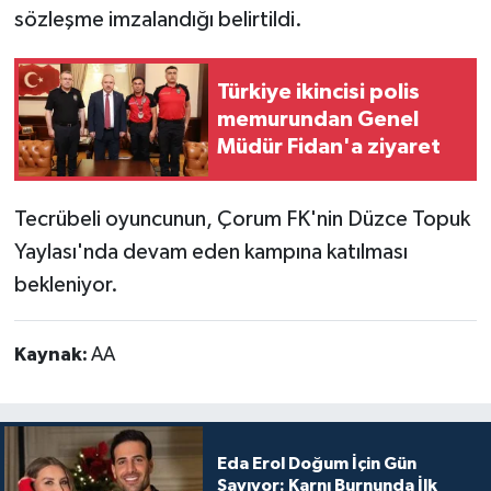
sözleşme imzalandığı belirtildi.
Türkiye ikincisi polis
memurundan Genel
Müdür Fidan'a ziyaret
Tecrübeli oyuncunun, Çorum FK'nin Düzce Topuk
Yaylası'nda devam eden kampına katılması
bekleniyor.
Kaynak:
AA
Eda Erol Doğum İçin Gün
Sayıyor: Karnı Burnunda İlk