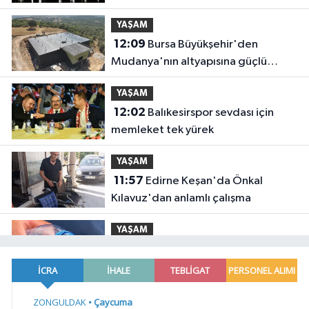
YAŞAM
12:09
Bursa Büyükşehir'den
Mudanya'nın altyapısına güçlü
yatırım
YAŞAM
12:02
Balıkesirspor sevdası için
memleket tek yürek
YAŞAM
11:57
Edirne Keşan'da Önkal
Kılavuz'dan anlamlı çalışma
YAŞAM
11:50
Su stresi çağı yaklaşıyor!
Uzmanlardan Türkiye için uyarı
YAŞAM