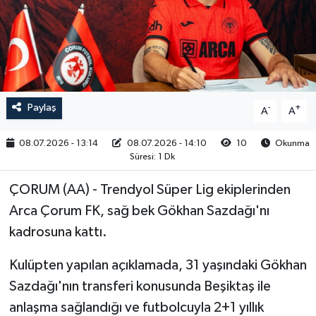
RESMİ İLAN
Paylaş
-
+
A
A
08.07.2026 - 13:14
08.07.2026 - 14:10
10
Okunma
Süresi: 1 Dk
ÇORUM (AA) - Trendyol Süper Lig ekiplerinden
Arca Çorum FK, sağ bek Gökhan Sazdağı'nı
kadrosuna kattı.
Kulüpten yapılan açıklamada, 31 yaşındaki Gökhan
Sazdağı'nın transferi konusunda Beşiktaş ile
anlaşma sağlandığı ve futbolcuyla 2+1 yıllık