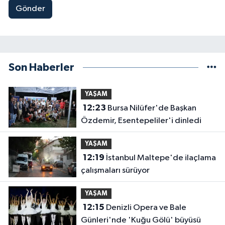
Gönder
Son Haberler
YAŞAM
12:23
Bursa Nilüfer'de Başkan
Özdemir, Esentepeliler'i dinledi
YAŞAM
12:19
İstanbul Maltepe'de ilaçlama
çalışmaları sürüyor
YAŞAM
12:15
Denizli Opera ve Bale
Günleri'nde 'Kuğu Gölü' büyüsü