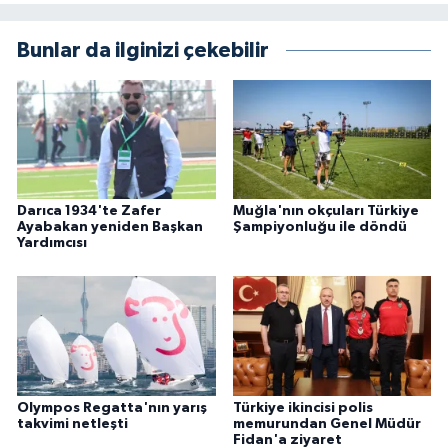
Bunlar da ilginizi çekebilir
Darıca 1934'te Zafer
Muğla'nın okçuları Türkiye
Ayabakan yeniden Başkan
Şampiyonluğu ile döndü
Yardımcısı
Olympos Regatta'nın yarış
Türkiye ikincisi polis
takvimi netleşti
memurundan Genel Müdür
Fidan'a ziyaret