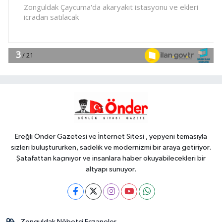
11:42
İzmir Efes Selçuk'ta engelsiz
yaşamda üreterek güçleniyorlar
YAŞAM
11:37
Av sezonu 18 Ağustos'ta
açılacak
Genel
11:37
ELLERİNİZE SAĞLIK...
Ereğli Önder Gazetesi ve İnternet Sitesi , yepyeni temasıyla
sizleri buluştururken, sadelik ve modernizmi bir araya getiriyor.
Şatafattan kaçınıyor ve insanlara haber okuyabilecekleri bir
altyapı sunuyor.
Zonguldak Nöbetçi Eczaneler