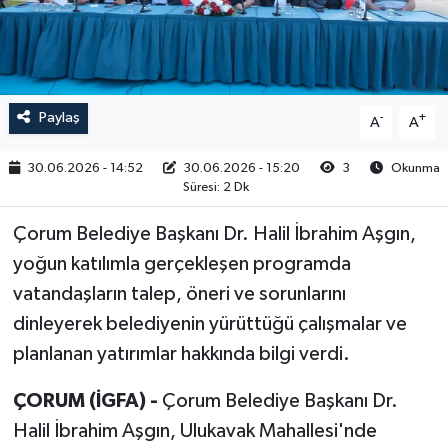
RESMİ İLAN
Paylaş
-
+
A
A
30.06.2026 - 14:52
30.06.2026 - 15:20
3
Okunma
Süresi: 2 Dk
Çorum Belediye Başkanı Dr. Halil İbrahim Aşgın,
yoğun katılımla gerçekleşen programda
vatandaşların talep, öneri ve sorunlarını
dinleyerek belediyenin yürüttüğü çalışmalar ve
planlanan yatırımlar hakkında bilgi verdi.
ÇORUM (İGFA) -
Çorum Belediye Başkanı Dr.
Halil İbrahim Aşgın, Ulukavak Mahallesi'nde