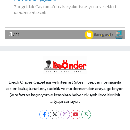
17:02
Cevdet Yılmaz: Mekke Ortak
Savunma Anlaşması bölgesel
güvenliğe katkı sağlayacak
EĞİTİM
16:57
Özel öğrenci yurtlarına ilişkin
yönetmelik değişikliği... Geçiş süresi
uzatıldı
Genel
16:55
EVİNDE ÖLÜ BULUNDU!
Ereğli Önder Gazetesi ve İnternet Sitesi , yepyeni temasıyla
sizleri buluştururken, sadelik ve modernizmi bir araya getiriyor.
Şatafattan kaçınıyor ve insanlara haber okuyabilecekleri bir
altyapı sunuyor.