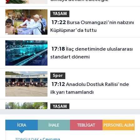
YAŞAM
17:22
Bursa Osmangazi'nin nabzını
Küplüpınar'da tuttu
17:18
İlaç denetiminde uluslararası
standart dönemi
Spor
17:12
Anadolu Dostluk Rallisi'nde
ilk yarı tamamlandı
YAŞAM
17:09
Konya Büyükşehir'in baba-
oğul kampı Ağustos'ta da sürecek
Gündem