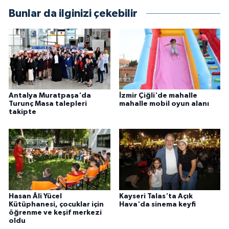
Bunlar da ilginizi çekebilir
Antalya Muratpaşa'da
İzmir Çiğli'de mahalle
Turunç Masa talepleri
mahalle mobil oyun alanı
takipte
Hasan Âli Yücel
Kayseri Talas'ta Açık
Kütüphanesi, çocuklar için
Hava'da sinema keyfi
öğrenme ve keşif merkezi
oldu