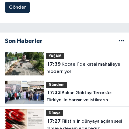
Gönder
Son Haberler
YAŞAM
17:39
Kocaeli'de kırsal mahalleye
modern yol
Gündem
17:33
Bakan Göktaş: Terörsüz
Türkiye ile barışın ve istikrarın
güçlendiği gelecek hedefliyoruz
Dünya
17:27
Filistin'in dünyaya açılan sesi
olmaya devam edeceğiz