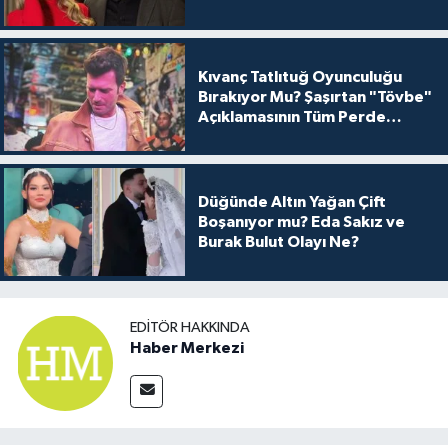
Kıvanç Tatlıtuğ Oyunculuğu
Bırakıyor Mu? Şaşırtan "Tövbe"
Açıklamasının Tüm Perde
Arkası
Düğünde Altın Yağan Çift
Boşanıyor mu? Eda Sakız ve
Burak Bulut Olayı Ne?
EDITÖR HAKKINDA
Haber Merkezi