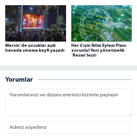
Mersin'de çocuklar açık
Her il için İklim Eylem Planı
havada sinema keyfi yaşadı
zorunlu! Yeni yönetmelik
'Resmi'leşti
Yorumlar