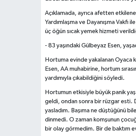
Açıklamada, ayrıca afetten etkilen
Yardımlaşma ve Dayanışma Vakfı il
üç öğün sıcak yemek hizmeti verildi
- 83 yaşındaki Gülbeyaz Esen, yaşadı
Hortuma evinde yakalanan Oyaca kö
Esen, AA muhabirine, hortum sıras
yardımıyla çıkabildiğini söyledi.
Hortumun etkisiyle büyük panik yaşa
geldi, ondan sonra bir rüzgar esti. 
yasladım. Başıma ne düştüğünü bil
dinmedi. O zaman komşunun çocuğu g
bir olay görmedim. Bir de baktım evi