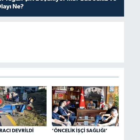
layı Ne?
RACI DEVRİLDİ
‘ÖNCELİK İŞÇİ SAĞLIĞI’