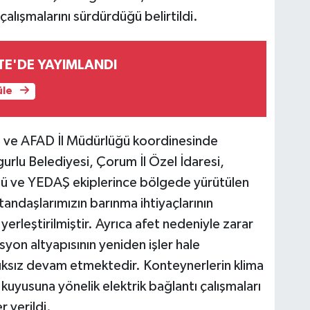
 çalışmalarını sürdürdüğü belirtildi.
TE'DE YAYIMLANDI
üle
ı ve AFAD İl Müdürlüğü koordinesinde
gurlu Belediyesi, Çorum İl Özel İdaresi,
ğü ve YEDAŞ ekiplerince bölgede yürütülen
ndaşlarımızın barınma ihtiyaçlarının
erleştirilmiştir. Ayrıca afet nedeniyle zarar
syon altyapısının yeniden işler hale
alıksız devam etmektedir. Konteynerlerin klima
kuyusuna yönelik elektrik bağlantı çalışmaları
r verildi.