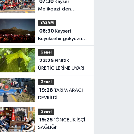
07:30
Kayseri
Melikgazi'den
ücretsiz yaz kursları
YAŞAM
06:30
Kayseri
Büyükşehir gökyüzü
tutkunlarını Erciyes'te
Genel
buluşturacak
23:25
FINDIK
ÜRETİCİLERİNE UYARI
Genel
19:28
TARIM ARACI
DEVRİLDİ
Genel
19:25
‘ÖNCELİK İŞÇİ
SAĞLIĞI’