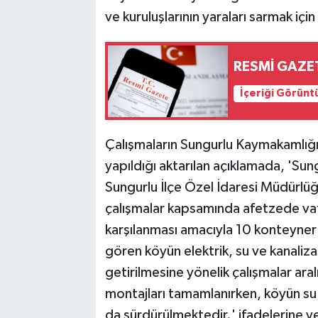
ve kuruluşlarının yaraları sarmak için
RESMİ GAZE
İçeriği Görünt
Çalışmaların Sungurlu Kaymakamlığ
yapıldığı aktarılan açıklamada, 'Sun
Sungurlu İlçe Özel İdaresi Müdürlü
çalışmalar kapsamında afetzede vata
karşılanması amacıyla 10 konteyner y
gören köyün elektrik, su ve kanaliza
getirilmesine yönelik çalışmalar ar
montajları tamamlanırken, köyün su 
da sürdürülmektedir.' ifadelerine ye