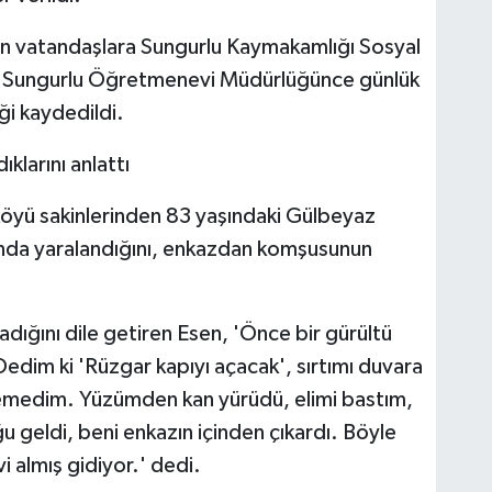
en vatandaşlara Sungurlu Kaymakamlığı Sosyal
e Sungurlu Öğretmenevi Müdürlüğünce günlük
ği kaydedildi.
klarını anlattı
yü sakinlerinden 83 yaşındaki Gülbeyaz
ında yaralandığını, enkazdan komşusunun
dığını dile getiren Esen, 'Önce bir gürültü
Dedim ki 'Rüzgar kapıyı açacak', sırtımı duvara
emedim. Yüzümden kan yürüdü, elimi bastım,
eldi, beni enkazın içinden çıkardı. Böyle
 almış gidiyor.' dedi.