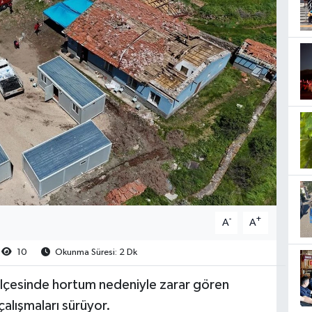
-
+
A
A
10
Okunma Süresi: 2 Dk
lçesinde hortum nedeniyle zarar gören
alışmaları sürüyor.