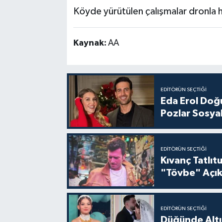
Köyde yürütülen çalışmalar dronla 
Kaynak:
AA
EDITÖRÜN SEÇTIĞI
Eda Erol Doğu
Pozlar Sosyal
EDITÖRÜN SEÇTIĞI
Kıvanç Tatlı
"Tövbe" Açık
EDITÖRÜN SEÇTIĞI
Düğünde Altı