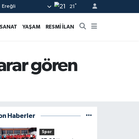
°
Ereğli
21
-SANAT
YAŞAM
RESMİ İLAN
arar gören
on Haberler
Spor