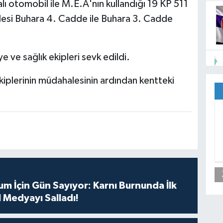
ı otomobil ile M.E.A'nın kullandığı 19 KP 511
lesi Buhara 4. Cadde ile Buhara 3. Cadde
ye ve sağlık ekipleri sevk edildi.
kiplerinin müdahalesinin ardından kentteki
m İçin Gün Sayıyor: Karnı Burnunda İlk
 Medyayı Salladı!