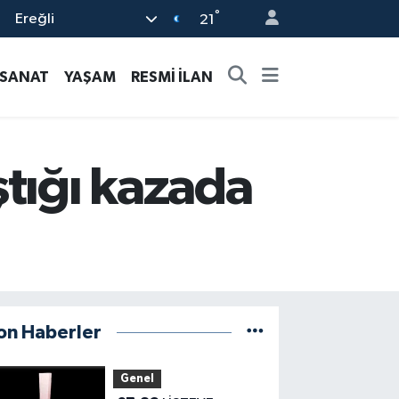
°
Ereğli
21
-SANAT
YAŞAM
RESMİ İLAN
ştığı kazada
on Haberler
Genel