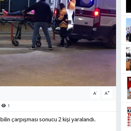
-
+
A
A
1
in çarpışması sonucu 2 kişi yaralandı.