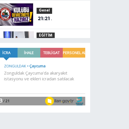
Genel
21:21
.
EĞİTİM
21:01
Moritanyalı
öğrencilerden MEB'e
ziyaret
EĞİTİM
20:57
Bakan Tekin
üniversite adaylarıyla
tecrübe paylaştı
Gündem
20:53
688 milyon TL
tarımsal destek
hesaplarda
Spor
19:02
Yelkencilerin