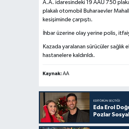
A.A. idaresindeki 19 AAU 750 plakal
plakalı otomobil Buharaevler Mahal
kesişiminde çarpıştı.
İhbar üzerine olay yerine polis, itfai
Kazada yaralanan sürücüler sağlık e
hastanelere kaldırıldı.
Kaynak:
AA
EDITÖRÜN SEÇTIĞI
Eda Erol Doğu
Pozlar Sosyal