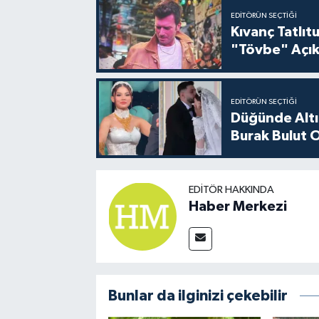
EDITÖRÜN SEÇTIĞI
Kıvanç Tatlı
"Tövbe" Açık
EDITÖRÜN SEÇTIĞI
Düğünde Altı
Burak Bulut O
EDITÖR HAKKINDA
Haber Merkezi
Bunlar da ilginizi çekebilir