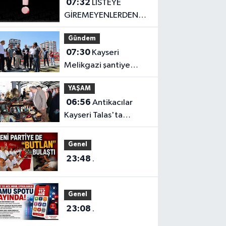
07:32
LİSTEYE
GİREMEYENLERDEN
SERT AÇIKLAMA
Gündem
07:30
Kayseri
Melikgazi şantiye
alanına döndü
YAŞAM
06:56
Antikacılar
Kayseri Talas'ta
buluşuyor
Genel
23:48
.
Genel
23:08
.