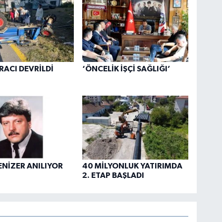
RACI DEVRİLDİ
‘ÖNCELİK İŞÇİ SAĞLIĞI’
ENİZER ANILIYOR
40 MİLYONLUK YATIRIMDA
2. ETAP BAŞLADI