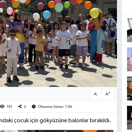
-
+
A
A
191
2
Okunma Süresi: 1 Dk
daki çocuk için gökyüzüne balonlar bırakıldı.