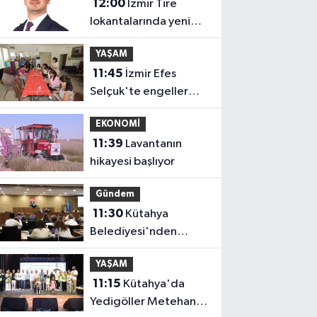
12:00
İzmir Tire
lokantalarında yeni
dönem başlıyor
YAŞAM
11:45
İzmir Efes
Selçuk'te engeller
atölyelerle aşılıyor
EKONOMİ
11:39
Lavantanın
hikayesi başlıyor
Gündem
11:30
Kütahya
Belediyesi'nden
amatör spor
YAŞAM
kulüplerine tam
11:15
Kütahya'da
destek
Yedigöller Metehan