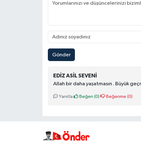
Gönder
EDIZ ASIL SEVENI
Allah bir daha yaşatmasın . Büyük geç
Yanıtla
Beğen (
0
)
Beğenme (
0
)