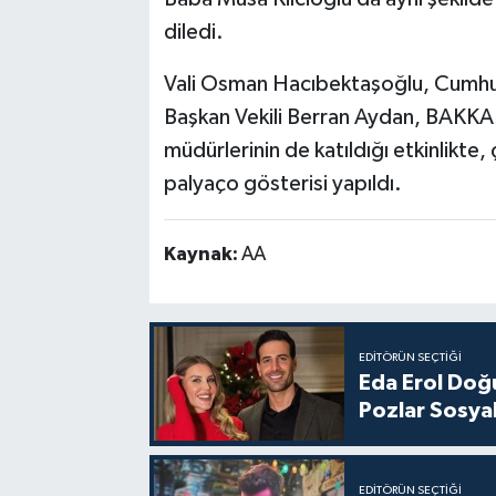
diledi.
Vali Osman Hacıbektaşoğlu, Cumhu
Başkan Vekili Berran Aydan, BAKK
müdürlerinin de katıldığı etkinlikte,
palyaço gösterisi yapıldı.
Kaynak:
AA
EDITÖRÜN SEÇTIĞI
Eda Erol Doğu
Pozlar Sosyal
EDITÖRÜN SEÇTIĞI