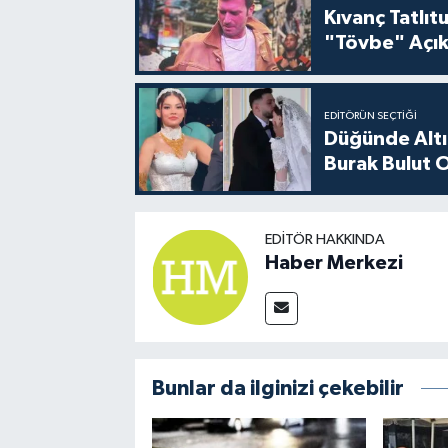
Kıvanç Tatlı
"Tövbe" Açık
EDITÖRÜN SEÇTIĞI
Düğünde Altı
Burak Bulut O
EDITÖR HAKKINDA
Haber Merkezi
Bunlar da ilginizi çekebilir