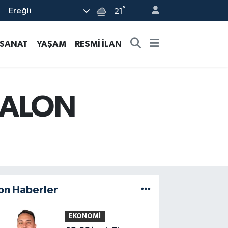
°
Ereğli
21
-SANAT
YAŞAM
RESMİ İLAN
BALON
on Haberler
EKONOMİ