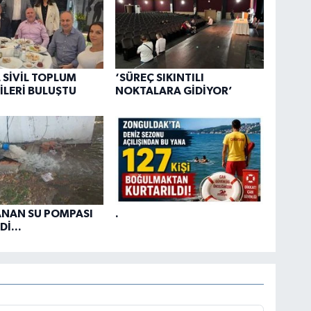
 SİVİL TOPLUM
‘SÜREÇ SIKINTILI
İLERİ BULUŞTU
NOKTALARA GİDİYOR’
ANAN SU POMPASI
.
İ...