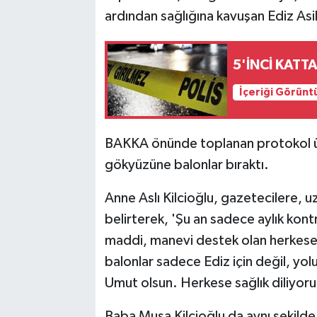
ardından sağlığına kavuşan Ediz Asil 
5'İNCİ KATT
İçeriği Görünt
BAKKA önünde toplanan protokol üyel
gökyüzüne balonlar bıraktı.
Anne Aslı Kilcioğlu, gazetecilere, uz
belirterek, 'Şu an sadece aylık kont
maddi, manevi destek olan herkes
balonlar sadece Ediz için değil, yol
Umut olsun. Herkese sağlık diliyor
Baba Musa Kilcioğlu da aynı şekilde