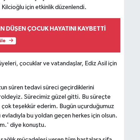
Kilcioğlu için etkinlik düzenlendi.
AN DÜŞEN ÇOCUK HAYATINI KAYBETTİ
üle
eri, çocuklar ve vatandaşlar, Ediz Asil için
un süren tedavi süreci geçirdiklerini
roldeyiz. Sürecimiz güzel gitti. Bu süreçte
e çok teşekkür ederim. Bugün uçurduğumuz
u evladıyla bu yoldan geçen herkes için olsun.
um.' diye konuştu.
 sağlık mücadelesi veren tüm hastalara şifa