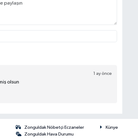
1 ay önce
miş olsun
Zonguldak Nöbetçi Eczaneler
Künye
Zonguldak Hava Durumu