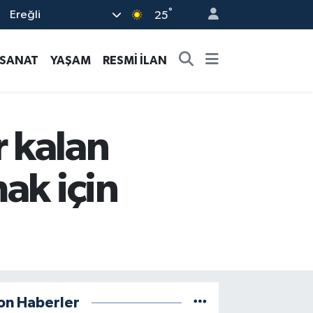
°
Ereğli
25
-SANAT
YAŞAM
RESMİ İLAN
 kalan
ak için
on Haberler