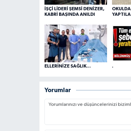
İŞÇİ LİDERİ ŞEMSİ DENİZER,
OKULDA
KABRİ BAŞINDA ANILDI
YAPTILA
ELLERİNİZE SAĞLIK...
.
Yorumlar