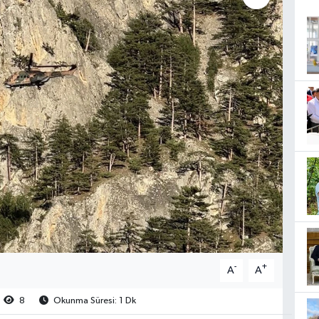
-
+
A
A
8
Okunma Süresi: 1 Dk