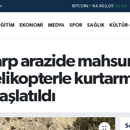
BITCOIN
64.602,05
%0.69
ın
DOLAR
47,5986
%0.06
EURO
55,0700
%0.1
EĞİTİM
EKONOMİ
MEDYA
SPOR
SAĞLIK
KÜLTÜR
STERLİN
64,2438
%0.21
GRAM ALTIN
6518.23
%0.39
BİST100
13.768
%48
rp arazide mahsur
likopterle kurtarm
şlatıldı
S