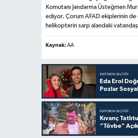
Komutanı Jandarma Üsteğmen Murat
ediyor. Çorum AFAD ekiplerinin de d
helikopterin sarp alandaki vatandaş
Kaynak:
AA
EDITÖRÜN SEÇTIĞI
Eda Erol Doğu
Pozlar Sosyal
EDITÖRÜN SEÇTIĞI
Kıvanç Tatlı
"Tövbe" Açık