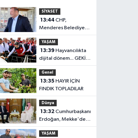
SİYASET
13:44
CHP,
Menderes Belediye
Başkanı İlkay Çiçek'i
YAŞAM
kesin ihraç talebiyle
13:39
Hayvancılıkta
disipline sevk etti
dijital dönem... GEKİS
Kars'ta uygulamaya
Genel
alındı
13:35
HAYIR İÇİN
FINDIK TOPLADILAR
Dünya
13:32
Cumhurbaşkanı
Erdoğan, Mekke'de
Veliaht Prens
YAŞAM
Muhammed bin