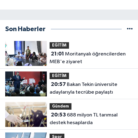
Son Haberler
EĞİTİM
21:01
Moritanyalı öğrencilerden
MEB'e ziyaret
EĞİTİM
20:57
Bakan Tekin üniversite
adaylarıyla tecrübe paylaştı
Gündem
20:53
688 milyon TL tarımsal
destek hesaplarda
Spor