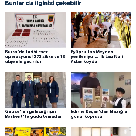
Bunlar da ilginizi çekebilir
Bursa'da tarihi eser
Eyüpsultan Meydanı
operasyonu! 273 sikke ve 18
yenileniyor... İlk taşı Nuri
obje ele geçirildi
Aslan koydu
Gebze'nin geleceği için
Edirne Keşan'dan Elazığ'a
Başkent'te güçlü temaslar
gönül köprüsü