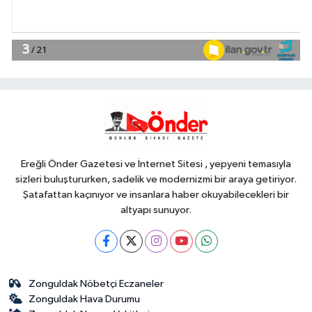
18:34
Bursa Tabip Odası: Hekimlik 5
dakikaya sığmaz
YAŞAM
18:28
Edirne Keşan'dan Elazığ'a
gönül köprüsü
Ereğli Önder Gazetesi ve İnternet Sitesi , yepyeni temasıyla
sizleri buluştururken, sadelik ve modernizmi bir araya getiriyor.
Şatafattan kaçınıyor ve insanlara haber okuyabilecekleri bir
altyapı sunuyor.
Zonguldak Nöbetçi Eczaneler
Zonguldak Hava Durumu