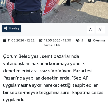
RESMİ İLAN
Paylaş
-
+
A
A
11.05.2026 - 12:22
11.05.2026 - 12:30
5
Okunma
Süresi: 1 Dk
Çorum Belediyesi, semt pazarlarında
vatandaşların haklarını korumaya yönelik
denetimlerini aralıksız sürdürüyor. Pazartesi
Pazarı'nda yapılan denetimlerde, 'Seç-Al'
uygulamasına aykırı hareket ettiği tespit edilen
bir sebze-meyve tezgâhına süreli kapatma cezası
uygulandı.