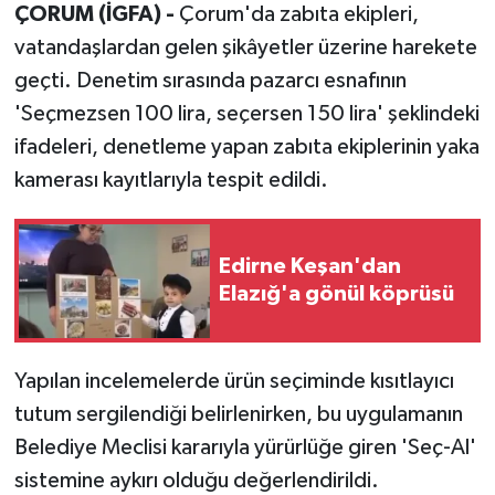
ÇORUM (İGFA) -
Çorum'da zabıta ekipleri,
vatandaşlardan gelen şikâyetler üzerine harekete
geçti. Denetim sırasında pazarcı esnafının
'Seçmezsen 100 lira, seçersen 150 lira' şeklindeki
ifadeleri, denetleme yapan zabıta ekiplerinin yaka
kamerası kayıtlarıyla tespit edildi.
Edirne Keşan'dan
Elazığ'a gönül köprüsü
Yapılan incelemelerde ürün seçiminde kısıtlayıcı
tutum sergilendiği belirlenirken, bu uygulamanın
Belediye Meclisi kararıyla yürürlüğe giren 'Seç-Al'
sistemine aykırı olduğu değerlendirildi.