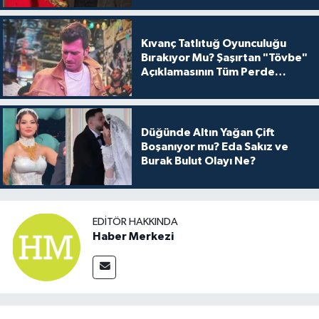
Kıvanç Tatlıtuğ Oyunculuğu
Bırakıyor Mu? Şaşırtan "Tövbe"
Açıklamasının Tüm Perde
Arkası
Düğünde Altın Yağan Çift
Boşanıyor mu? Eda Sakız ve
Burak Bulut Olayı Ne?
EDITÖR HAKKINDA
Haber Merkezi