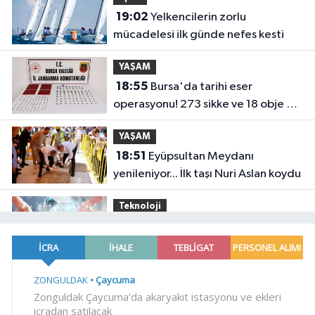
19:02
Yelkencilerin zorlu
mücadelesi ilk günde nefes kesti
YAŞAM
18:55
Bursa'da tarihi eser
operasyonu! 273 sikke ve 18 obje ele
geçirildi
YAŞAM
18:51
Eyüpsultan Meydanı
yenileniyor... İlk taşı Nuri Aslan koydu
Teknoloji
18:45
Yapay zeka genç
girişimcilere yeni kapılar açıyor
YAŞAM
18:37
Gebze'nin geleceği için
Başkent'te güçlü temaslar