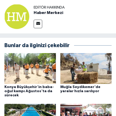
EDITÖR HAKKINDA
Haber Merkezi
Bunlar da ilginizi çekebilir
Konya Büyükşehir'in baba-
Muğla Seydikemer'de
oğul kampı Ağustos'ta da
yaralar hızla sarılıyor
sürecek