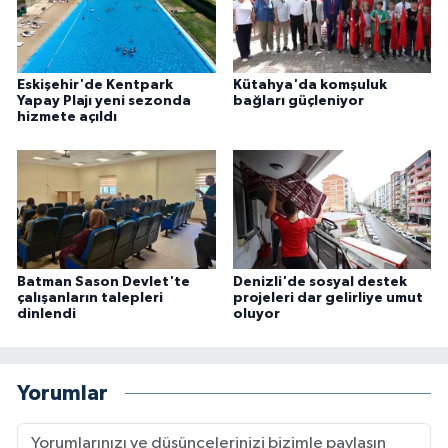
Eskişehir'de Kentpark
Kütahya'da komşuluk
Yapay Plajı yeni sezonda
bağları güçleniyor
hizmete açıldı
Batman Sason Devlet'te
Denizli'de sosyal destek
çalışanların talepleri
projeleri dar gelirliye umut
dinlendi
oluyor
Yorumlar