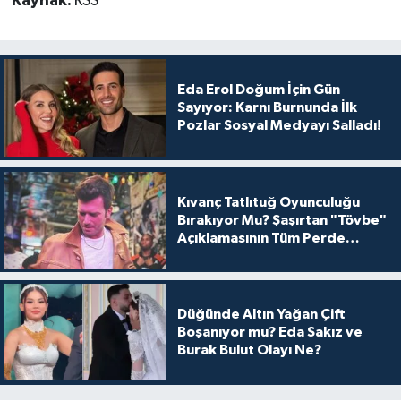
Kaynak:
RSS
Eda Erol Doğum İçin Gün
Sayıyor: Karnı Burnunda İlk
Pozlar Sosyal Medyayı Salladı!
Kıvanç Tatlıtuğ Oyunculuğu
Bırakıyor Mu? Şaşırtan "Tövbe"
Açıklamasının Tüm Perde
Arkası
Düğünde Altın Yağan Çift
Boşanıyor mu? Eda Sakız ve
Burak Bulut Olayı Ne?