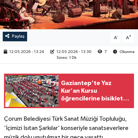
RESMİ İLAN
Paylaş
-
+
A
A
12.05.2026 - 13:24
12.05.2026 - 13:30
7
Okunma
Süresi: 1 Dk
Gaziantep'te Yaz
Kur'an Kursu
öğrencilerine bisikletli
ödül
Çorum Belediyesi Türk Sanat Müziği Topluluğu,
'İçimizi Isıtan Şarkılar' konseriyle sanatseverlere
müzik dolu unutulmaz bir gece yaşattı.