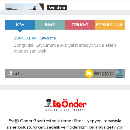
Gündem
15:00
Antalya Büyükşehir zor
gününde de vatandaşın yanında
Gündem
14:45
Kırgız Cumhuriyeti Antalya
Başkonsolosu Başkan Vekili
Özdemir'i ziyaret etti
Gündem
14:30
ABB'den mevsimlik tarım
işçilerine sağlık buluşması
EKONOMİ
14:15
ATA Çiftliği'nde karabuğday
hasadı başladı
Ereğli Önder Gazetesi ve İnternet Sitesi , yepyeni temasıyla
sizleri buluştururken, sadelik ve modernizmi bir araya getiriyor.