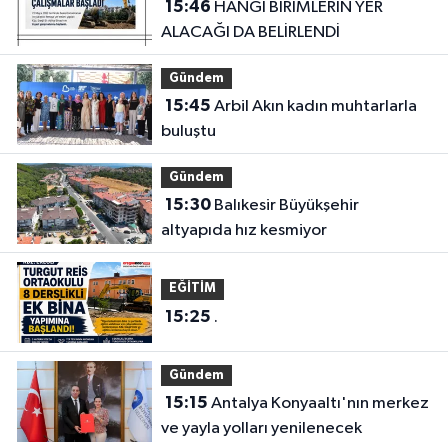
15:46
HANGİ BİRİMLERİN YER
ALACAĞI DA BELİRLENDİ
Gündem
15:45
Arbil Akın kadın muhtarlarla
buluştu
Gündem
15:30
Balıkesir Büyükşehir
altyapıda hız kesmiyor
EĞİTİM
15:25
.
Gündem
15:15
Antalya Konyaaltı'nın merkez
ve yayla yolları yenilenecek