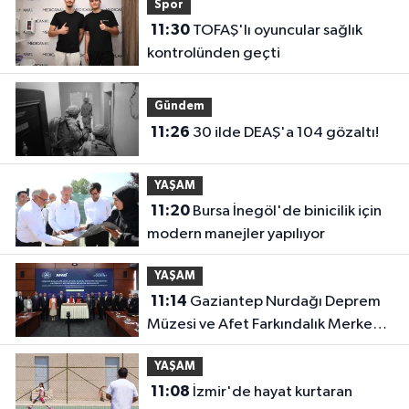
Spor
11:30
TOFAŞ'lı oyuncular sağlık
kontrolünden geçti
Gündem
11:26
30 ilde DEAŞ'a 104 gözaltı!
YAŞAM
11:20
Bursa İnegöl'de binicilik için
modern manejler yapılıyor
YAŞAM
11:14
Gaziantep Nurdağı Deprem
Müzesi ve Afet Farkındalık Merkezi
için iş birliği
YAŞAM
11:08
İzmir'de hayat kurtaran