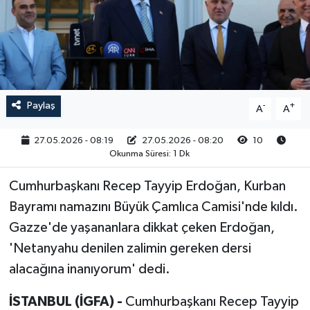
RESMİ İLAN
Paylaş
-
+
A
A
27.05.2026 - 08:19
27.05.2026 - 08:20
10
Okunma Süresi: 1 Dk
Cumhurbaşkanı Recep Tayyip Erdoğan, Kurban
Bayramı namazını Büyük Çamlıca Camisi'nde kıldı.
Gazze'de yaşananlara dikkat çeken Erdoğan,
'Netanyahu denilen zalimin gereken dersi
alacağına inanıyorum' dedi.
İSTANBUL (İGFA) -
Cumhurbaşkanı Recep Tayyip