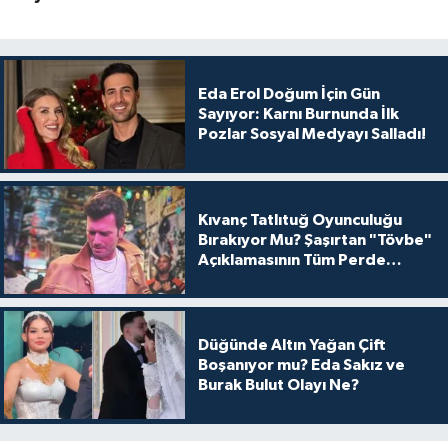
Eda Erol Doğum İçin Gün
Sayıyor: Karnı Burnunda İlk
Pozlar Sosyal Medyayı Salladı!
Kıvanç Tatlıtuğ Oyunculuğu
Bırakıyor Mu? Şaşırtan "Tövbe"
Açıklamasının Tüm Perde
Arkası
Düğünde Altın Yağan Çift
Boşanıyor mu? Eda Sakız ve
Burak Bulut Olayı Ne?