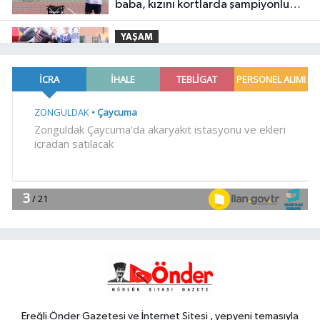
baba, kızını kortlarda şampiyonluğa
hazırlıyor
YAŞAM
11:00
Gebze Köşklüçeşme'de 'açık
hava' keyif
SİYASET
10:57
MHP'li Feti Yıldız'dan
'Terörsüz Türkiye' mesajı: Yasal
düzenlemeler kalıcı sonuç üretecek
YAŞAM
10:51
Mersin'de Kurs Merkezleri
LGS'de büyük başarıya imza attı
EĞİTİM
10:47
Konya'da Genç KOMEK ve
Bilgehaneler'de eğlenceli yaz
Ereğli Önder Gazetesi ve İnternet Sitesi , yepyeni temasıyla