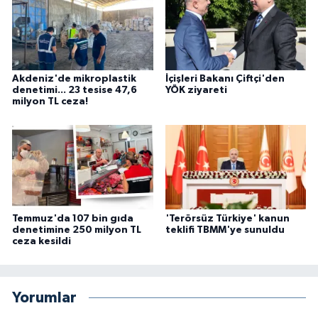
Akdeniz'de mikroplastik
İçişleri Bakanı Çiftçi'den
denetimi... 23 tesise 47,6
YÖK ziyareti
milyon TL ceza!
Temmuz'da 107 bin gıda
'Terörsüz Türkiye' kanun
denetimine 250 milyon TL
teklifi TBMM'ye sunuldu
ceza kesildi
Yorumlar