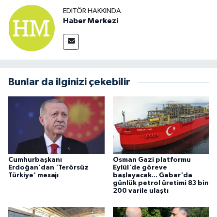
EDITÖR HAKKINDA
Haber Merkezi
Bunlar da ilginizi çekebilir
Cumhurbaşkanı
Osman Gazi platformu
Erdoğan'dan 'Terörsüz
Eylül'de göreve
Türkiye' mesajı
başlayacak... Gabar'da
günlük petrol üretimi 83 bin
200 varile ulaştı