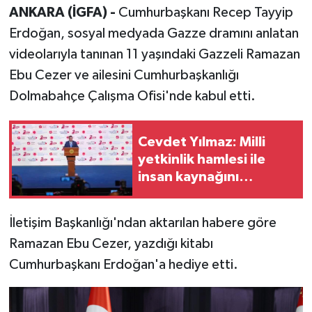
ANKARA (İGFA) -
Cumhurbaşkanı Recep Tayyip
Erdoğan, sosyal medyada Gazze dramını anlatan
videolarıyla tanınan 11 yaşındaki Gazzeli Ramazan
Ebu Cezer ve ailesini Cumhurbaşkanlığı
Dolmabahçe Çalışma Ofisi'nde kabul etti.
Cevdet Yılmaz: Milli
yetkinlik hamlesi ile
insan kaynağını
güçlendiriyoruz
İletişim Başkanlığı'ndan aktarılan habere göre
Ramazan Ebu Cezer, yazdığı kitabı
Cumhurbaşkanı Erdoğan'a hediye etti.