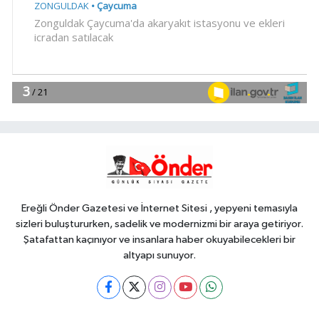
SİYASET
15:37
DSP Genel Başkanı Aksakal:
Terörün bitirilmesi iradesine destek
için imzalayacağım
Genel
15:36
KARADENİZ EREĞLİ'NİN YÜZ
AKLARI...
EĞİTİM
15:32
İzmir'de özel okullarda zorlu
kayıt dönemi! Teşvikler kalktı, veli
devlet okuluna yöneldi
Ereğli Önder Gazetesi ve İnternet Sitesi , yepyeni temasıyla
sizleri buluştururken, sadelik ve modernizmi bir araya getiriyor.
Şatafattan kaçınıyor ve insanlara haber okuyabilecekleri bir
altyapı sunuyor.