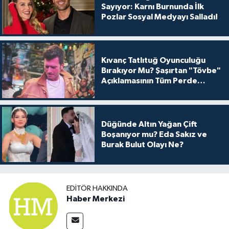
Sayıyor: Karnı Burnunda İlk
Pozlar Sosyal Medyayı Salladı!
Kıvanç Tatlıtuğ Oyunculuğu
Bırakıyor Mu? Şaşırtan "Tövbe"
Açıklamasının Tüm Perde
Arkası
Düğünde Altın Yağan Çift
Boşanıyor mu? Eda Sakız ve
Burak Bulut Olayı Ne?
EDITÖR HAKKINDA
Haber Merkezi