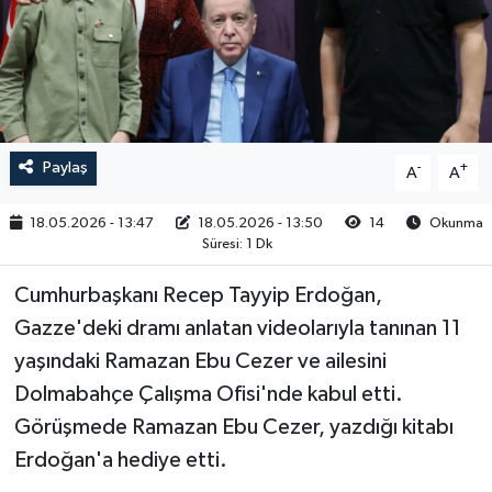
RESMİ İLAN
Paylaş
-
+
A
A
18.05.2026 - 13:47
18.05.2026 - 13:50
14
Okunma
Süresi: 1 Dk
Cumhurbaşkanı Recep Tayyip Erdoğan,
Gazze'deki dramı anlatan videolarıyla tanınan 11
yaşındaki Ramazan Ebu Cezer ve ailesini
Dolmabahçe Çalışma Ofisi'nde kabul etti.
Görüşmede Ramazan Ebu Cezer, yazdığı kitabı
Erdoğan'a hediye etti.