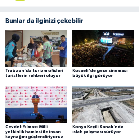
Bunlar da ilginizi çekebilir
Trabzon'da turizm ofisleri
Kocaeli'de gece sineması
turistlerin rehberi oluyor
büyük ilgi görüyor
Cevdet Yılmaz: Milli
Konya Keçili Kanalı'nda
yetkinlik hamlesi ile insan
ıslah çalışması sürüyor
kaynağını güçlendiriyoruz