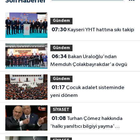
Son Haberler
Gündem
07:30
Kayseri YHT hattına sıkı takip
Gündem
06:34
Bakan Uraloğlu'ndan
Memduh Çolakbayrakdar'a övgü
Gündem
01:17
Çocuk adalet sisteminde
yeni dönem
SİYASET
01:08
Turhan Çömez hakkında
'halkı yanıltıcı bilgiyi yayma'
soruşturması