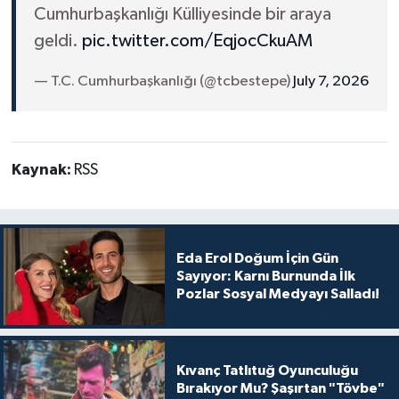
Cumhurbaşkanlığı Külliyesinde bir araya
geldi.
pic.twitter.com/EqjocCkuAM
— T.C. Cumhurbaşkanlığı (@tcbestepe)
July 7, 2026
Kaynak:
RSS
Eda Erol Doğum İçin Gün
Sayıyor: Karnı Burnunda İlk
Pozlar Sosyal Medyayı Salladı!
Kıvanç Tatlıtuğ Oyunculuğu
Bırakıyor Mu? Şaşırtan "Tövbe"