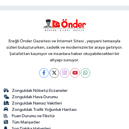
kamyonet çekiciye çarptı!
Genel
21:59
18 YAŞINDAKİ MİRAÇ
HAYATINI KAYBETTİ
Ereğli Önder Gazetesi ve İnternet Sitesi , yepyeni temasıyla
sizleri buluştururken, sadelik ve modernizmi bir araya getiriyor.
Şatafattan kaçınıyor ve insanlara haber okuyabilecekleri bir
altyapı sunuyor.
Zonguldak Nöbetçi Eczaneler
Zonguldak Hava Durumu
Zonguldak Namaz Vakitleri
Zonguldak Trafik Yoğunluk Haritası
Puan Durumu ve Fikstür
Tüm Manşetler
Son Dakika Haberleri