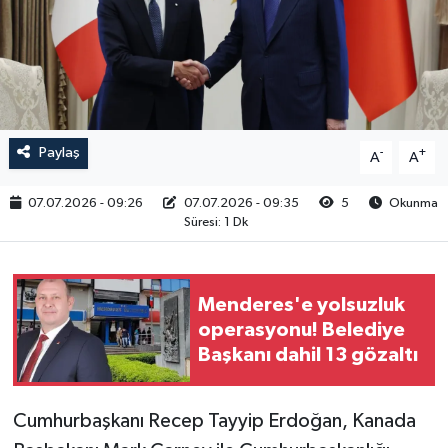
RESMİ İLAN
Paylaş
-
+
A
A
07.07.2026 - 09:26
07.07.2026 - 09:35
5
Okunma
Süresi: 1 Dk
Menderes'e yolsuzluk
operasyonu! Belediye
Başkanı dahil 13 gözaltı
Cumhurbaşkanı Recep Tayyip Erdoğan, Kanada