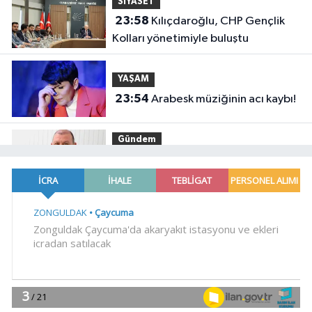
SİYASET
23:58
Kılıçdaroğlu, CHP Gençlik
Kolları yönetimiyle buluştu
YAŞAM
23:54
Arabesk müziğinin acı kaybı!
Gündem
23:41
Menderes Belediye Başkanı
İlkay Çiçek görevden uzaklaştırıldı
SİYASET
23:34
CHP İstanbul'da yeni
katılımlar... Gürsel Tekin: Birlikte
başaracağız
Gündem
23:29
Anadolu Otoyolu'nda