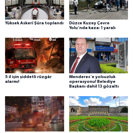
Yüksek Askerî Şûra toplandı
Düzce Kuzey Çevre
Yolu'nda kaza: 1 yaralı
5 il için şiddetli rüzgâr
Menderes'e yolsuzluk
alarmı!
operasyonu! Belediye
Başkanı dahil 13 gözaltı