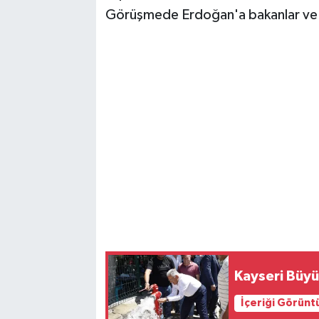
Görüşmede Erdoğan'a bakanlar ve üst
Kayseri Büyü
İçeriği Görünt