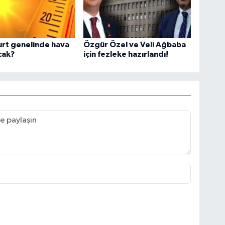
rt genelinde hava
Özgür Özel ve Veli Ağbaba
acak?
için fezleke hazırlandı!