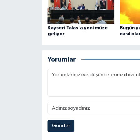
Kayseri Talas'a yeni müze
Bugün yu
geliyor
nasıl ol
Yorumlar
Gönder