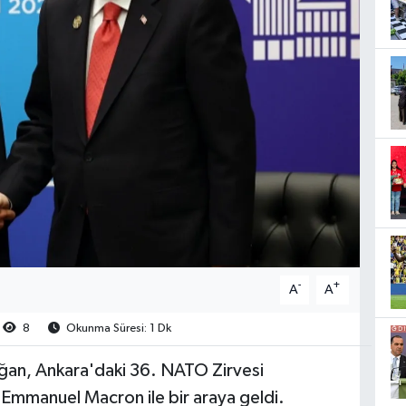
-
+
A
A
8
Okunma Süresi: 1 Dk
an, Ankara'daki 36. NATO Zirvesi
mmanuel Macron ile bir araya geldi.