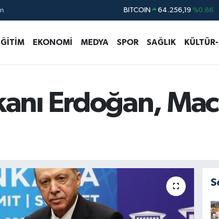
ın
DOLAR
47,5834
%0.1
EURO
54,9368
%0.14
EĞİTİM
EKONOMİ
MEDYA
SPOR
SAĞLIK
KÜLTÜR
STERLİN
64,0802
%0.11
GRAM ALTIN
6384.71
%2.45
BİST100
13.688
%0
nı Erdoğan, Macro
S