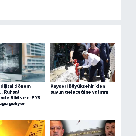
 dijital dönem
Kayseri Büyükşehir'den
.. Ruhsat
suyun geleceğine yatırım
inde BIM ve e-PYS
uğu geliyor