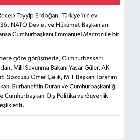
ecep Tayyip Erdoğan, Türkiye'nin ev
 36. NATO Devlet ve Hükûmet Başkanları
 Fransa Cumhurbaşkanı Emmanuel Macron ile bir
n habere göre görüşmede, Cumhurbaşkanı
idan, Millî Savunma Bakanı Yaşar Güler, AK
arti Sözcüsü Ömer Çelik, MİT Başkanı İbrahim
aşkanı Burhanettin Duran ve Cumhurbaşkanlığı
 Cumhurbaşkanı Dış Politika ve Güvenlik
şlik etti.