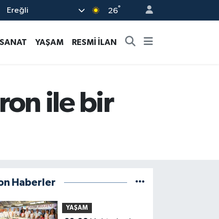
°
Ereğli
26
-SANAT
YAŞAM
RESMİ İLAN
n ile bir
on Haberler
YAŞAM