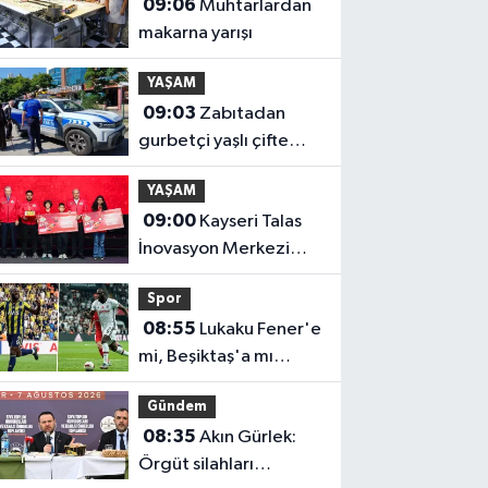
09:06
Muhtarlardan
makarna yarışı
YAŞAM
09:03
Zabıtadan
gurbetçi yaşlı çifte
yardım eli
YAŞAM
09:00
Kayseri Talas
İnovasyon Merkezi
finale kaldı
Spor
08:55
Lukaku Fener'e
mi, Beşiktaş'a mı
geliyor?
Gündem
08:35
Akın Gürlek:
Örgüt silahları