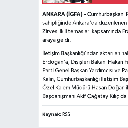
ANKARA (İGFA) -
Cumhurbaşkanı R
sahipliğinde Ankara'da düzenlenen
Zirvesi ikili temasları kapsamında
araya geldi.
İletişim Başkanlığı'ndan aktarıla
Erdoğan'a, Dışişleri Bakanı Hakan F
Parti Genel Başkan Yardımcısı ve P
Kalın, Cumhurbaşkanlığı İletişim B
Özel Kalem Müdürü Hasan Doğan ile
Başdanışmanı Akif Çağatay Kılıç da e
Kaynak:
RSS