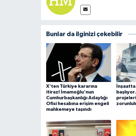
Bunlar da ilginizi çekebilir
X'ten Türkiye kararına
İnşaatta
itiraz! İmamoğlu'nun
başlıyor.
Cumhurbaşkanlığı Adaylığı
projeler
Ofisi hesabına erişim engeli
zorunlul
mahkemeye taşındı