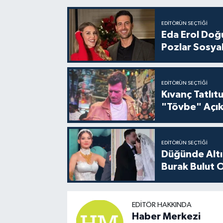
EDITÖRÜN SEÇTIĞI
Eda Erol Doğu
Pozlar Sosyal
EDITÖRÜN SEÇTIĞI
Kıvanç Tatlı
"Tövbe" Açık
EDITÖRÜN SEÇTIĞI
Düğünde Altı
Burak Bulut O
EDITÖR HAKKINDA
Haber Merkezi