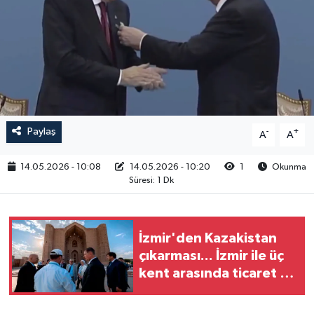
RESMİ İLAN
Paylaş
-
+
A
A
14.05.2026 - 10:08
14.05.2026 - 10:20
1
Okunma
Süresi: 1 Dk
İzmir'den Kazakistan
çıkarması... İzmir ile üç
kent arasında ticaret ve
kültür köprüsü hedefi