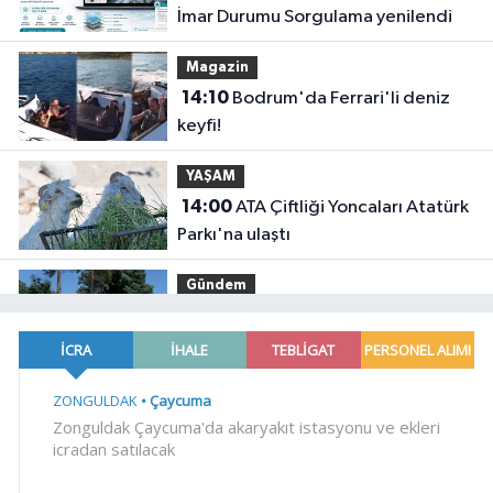
İmar Durumu Sorgulama yenilendi
Magazin
14:10
Bodrum'da Ferrari'li deniz
keyfi!
YAŞAM
14:00
ATA Çiftliği Yoncaları Atatürk
Parkı'na ulaştı
Gündem
13:45
Kayseri Uluslarası Kültepe
Toplantısı bilim insanlarını
buluşturdu
Genel
13:45
EREYLİN'DE DERMO MARKET
HİZMETE GİRDİ