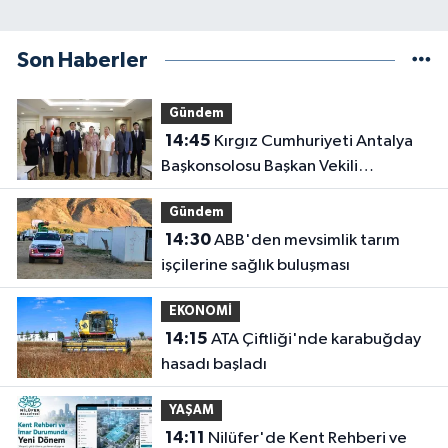
Son Haberler
Gündem
14:45
Kırgız Cumhuriyeti Antalya
Başkonsolosu Başkan Vekili
Özdemir'i ziyaret etti
Gündem
14:30
ABB'den mevsimlik tarım
işçilerine sağlık buluşması
EKONOMİ
14:15
ATA Çiftliği'nde karabuğday
hasadı başladı
YAŞAM
14:11
Nilüfer'de Kent Rehberi ve