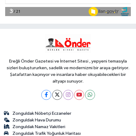
YAŞAM
13:30
Nevşehir Kültür Yolu'nda
etkinlikler peşpeşe yapıldı
Gündem
13:22
Hakkâri'de JİHA destekli
operasyon
Ereğli Önder Gazetesi ve İnternet Sitesi , yepyeni temasıyla
sizleri buluştururken, sadelik ve modernizmi bir araya getiriyor.
Şatafattan kaçınıyor ve insanlara haber okuyabilecekleri bir
altyapı sunuyor.
Zonguldak Nöbetçi Eczaneler
Zonguldak Hava Durumu
Zonguldak Namaz Vakitleri
Zonguldak Trafik Yoğunluk Haritası