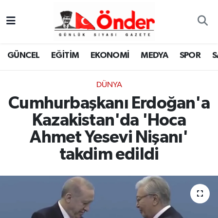
GÜNCEL
Zonguldak Nöbetçi Eczaneler
GÜNCEL
EĞİTİM
EKONOMİ
MEDYA
SPOR
S
EĞİTİM
Zonguldak Hava Durumu
DÜNYA
EKONOMİ
Zonguldak Namaz Vakitleri
Cumhurbaşkanı Erdoğan'a
MEDYA
Zonguldak Trafik Yoğunluk Haritası
Kazakistan'da 'Hoca
Ahmet Yesevi Nişanı'
SPOR
TFF 3.Lig 4.Grup Puan Durumu ve Fikstür
takdim edildi
SAĞLIK
Tüm Manşetler
KÜLTÜR-SANAT
Son Dakika Haberleri
YAŞAM
Haber Arşivi