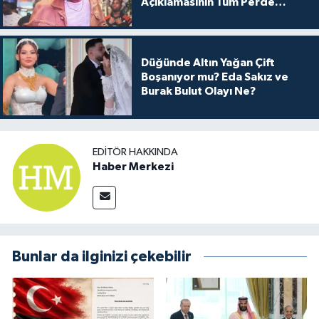
Açıklamasının Tüm Perde
Arkası
Düğünde Altın Yağan Çift
Boşanıyor mu? Eda Sakız ve
Burak Bulut Olayı Ne?
EDITÖR HAKKINDA
Haber Merkezi
Bunlar da ilginizi çekebilir