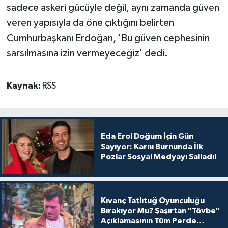
sadece askeri gücüyle değil, aynı zamanda güven
veren yapısıyla da öne çıktığını belirten
Cumhurbaşkanı Erdoğan, 'Bu güven cephesinin
sarsılmasına izin vermeyeceğiz' dedi.
Kaynak:
RSS
Eda Erol Doğum İçin Gün
Sayıyor: Karnı Burnunda İlk
Pozlar Sosyal Medyayı Salladı!
Kıvanç Tatlıtuğ Oyunculuğu
Bırakıyor Mu? Şaşırtan "Tövbe"
Açıklamasının Tüm Perde