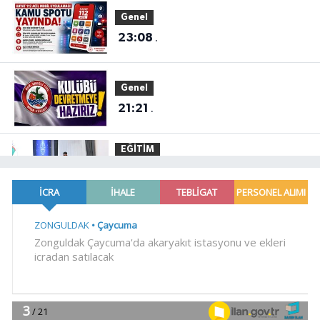
Genel
23:08
.
Genel
21:21
.
EĞİTİM
21:01
Moritanyalı öğrencilerden
MEB'e ziyaret
EĞİTİM
20:57
Bakan Tekin üniversite
adaylarıyla tecrübe paylaştı
Gündem
20:53
688 milyon TL tarımsal