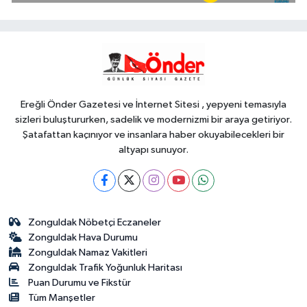
destek hesaplarda
Spor
19:02
Yelkencilerin zorlu
mücadelesi ilk günde nefes kesti
Ereğli Önder Gazetesi ve İnternet Sitesi , yepyeni temasıyla
sizleri buluştururken, sadelik ve modernizmi bir araya getiriyor.
Şatafattan kaçınıyor ve insanlara haber okuyabilecekleri bir
altyapı sunuyor.
Zonguldak Nöbetçi Eczaneler
Zonguldak Hava Durumu
Zonguldak Namaz Vakitleri
Zonguldak Trafik Yoğunluk Haritası
Puan Durumu ve Fikstür
Tüm Manşetler