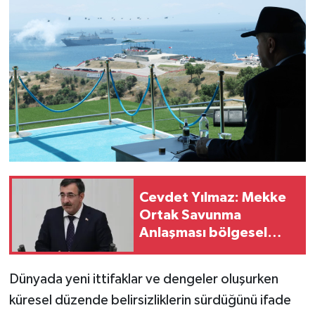
Cevdet Yılmaz: Mekke
Ortak Savunma
Anlaşması bölgesel
güvenliğe katkı
sağlayacak
Dünyada yeni ittifaklar ve dengeler oluşurken
küresel düzende belirsizliklerin sürdüğünü ifade