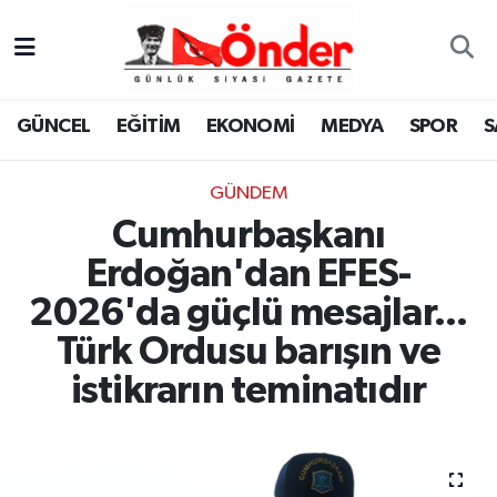
GÜNCEL
Zonguldak Nöbetçi Eczaneler
GÜNCEL
EĞİTİM
EKONOMİ
MEDYA
SPOR
S
EĞİTİM
Zonguldak Hava Durumu
GÜNDEM
EKONOMİ
Zonguldak Namaz Vakitleri
Cumhurbaşkanı
MEDYA
Zonguldak Trafik Yoğunluk Haritası
Erdoğan'dan EFES-
2026'da güçlü mesajlar...
SPOR
TFF 3.Lig 4.Grup Puan Durumu ve Fikstür
Türk Ordusu barışın ve
SAĞLIK
Tüm Manşetler
istikrarın teminatıdır
KÜLTÜR-SANAT
Son Dakika Haberleri
YAŞAM
Haber Arşivi