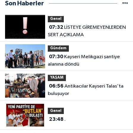
Son Haberler
Genel
07:32
LİSTEYE GİREMEYENLERDEN
SERT AÇIKLAMA
Gündem
07:30
Kayseri Melikgazi şantiye
alanına döndü
YAŞAM
06:56
Antikacılar Kayseri Talas'ta
buluşuyor
Genel
23:48
.