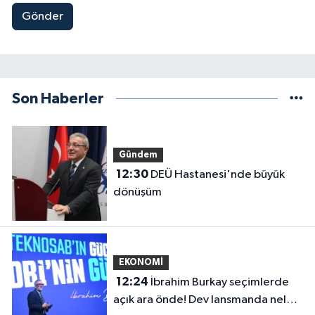
Gönder
Son Haberler
Gündem
12:30
DEÜ Hastanesi'nde büyük
dönüşüm
EKONOMİ
12:24
İbrahim Burkay seçimlerde
açık ara önde! Dev lansmanda neler