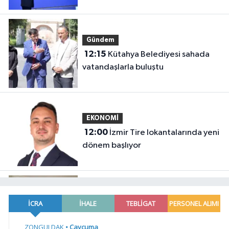
oldu?
Gündem
12:15
Kütahya Belediyesi sahada
vatandaşlarla buluştu
EKONOMİ
12:00
İzmir Tire lokantalarında yeni
dönem başlıyor
YAŞAM
11:45
İzmir Efes Selçuk'te engeller
atölyelerle aşılıyor