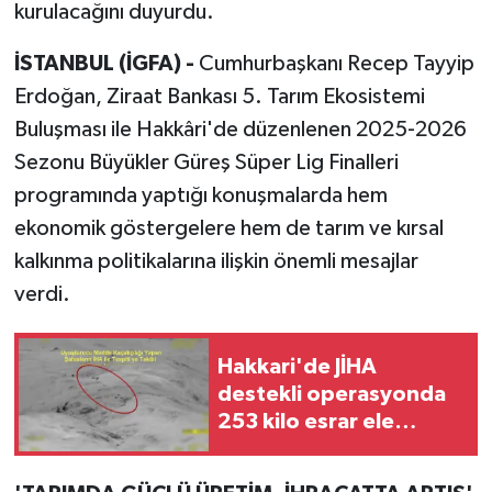
kurulacağını duyurdu.
İSTANBUL (İGFA) -
Cumhurbaşkanı Recep Tayyip
Erdoğan, Ziraat Bankası 5. Tarım Ekosistemi
Buluşması ile Hakkâri'de düzenlenen 2025-2026
Sezonu Büyükler Güreş Süper Lig Finalleri
programında yaptığı konuşmalarda hem
ekonomik göstergelere hem de tarım ve kırsal
kalkınma politikalarına ilişkin önemli mesajlar
verdi.
Hakkari'de JİHA
destekli operasyonda
253 kilo esrar ele
geçirildi