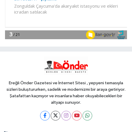
EKONOMİ
11:39
Lavantanın hikayesi başlıyor
Gündem
11:30
Kütahya Belediyesi'nden
Ereğli Önder Gazetesi ve İnternet Sitesi , yepyeni temasıyla
amatör spor kulüplerine tam destek
sizleri buluştururken, sadelik ve modernizmi bir araya getiriyor.
Şatafattan kaçınıyor ve insanlara haber okuyabilecekleri bir
altyapı sunuyor.
YAŞAM
11:15
Kütahya'da Yedigöller
Metehan Destek Konserleri start
aldı