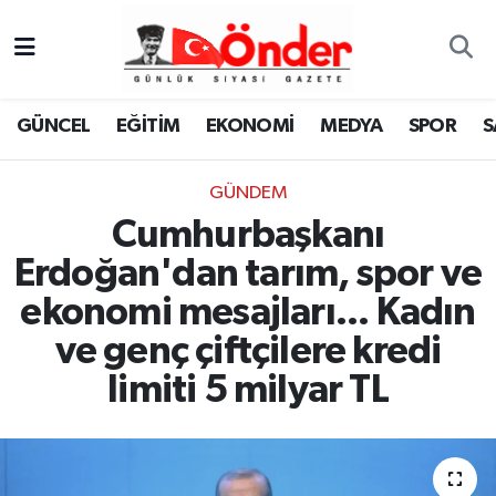
GÜNCEL
Zonguldak Nöbetçi Eczaneler
GÜNCEL
EĞİTİM
EKONOMİ
MEDYA
SPOR
S
EĞİTİM
Zonguldak Hava Durumu
GÜNDEM
EKONOMİ
Zonguldak Namaz Vakitleri
Cumhurbaşkanı
MEDYA
Zonguldak Trafik Yoğunluk Haritası
Erdoğan'dan tarım, spor ve
ekonomi mesajları... Kadın
SPOR
TFF 3.Lig 4.Grup Puan Durumu ve Fikstür
ve genç çiftçilere kredi
SAĞLIK
Tüm Manşetler
limiti 5 milyar TL
KÜLTÜR-SANAT
Son Dakika Haberleri
YAŞAM
Haber Arşivi