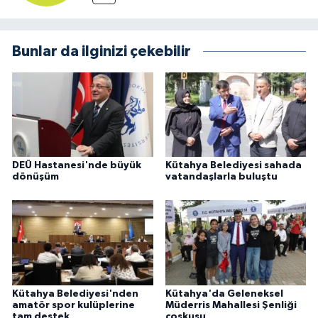
Bunlar da ilginizi çekebilir
DEÜ Hastanesi'nde büyük
Kütahya Belediyesi sahada
dönüşüm
vatandaşlarla buluştu
Kütahya Belediyesi'nden
Kütahya'da Geleneksel
amatör spor kulüplerine
Müderris Mahallesi Şenliği
tam destek
coşkusu