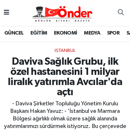
GÜNCEL
Zonguldak Nöbetçi Eczaneler
GÜNCEL
EĞİTİM
EKONOMİ
MEDYA
SPOR
S
EĞİTİM
Zonguldak Hava Durumu
ISTANBUL
EKONOMİ
Zonguldak Namaz Vakitleri
Daviva Sağlık Grubu, ilk
MEDYA
Zonguldak Trafik Yoğunluk Haritası
özel hastanesini 1 milyar
liralık yatırımla Avcılar'da
SPOR
TFF 3.Lig 4.Grup Puan Durumu ve Fikstür
açtı
SAĞLIK
Tüm Manşetler
- Daviva Şirketler Topluluğu Yönetim Kurulu
Başkanı Hakan Yavuz: - 'İstanbul ve Marmara
KÜLTÜR-SANAT
Son Dakika Haberleri
Bölgesi ağırlıklı olmak üzere sağlık alanında
YAŞAM
Haber Arşivi
yatırımlarımızı sürdürmek istiyoruz. Bu çerçevede