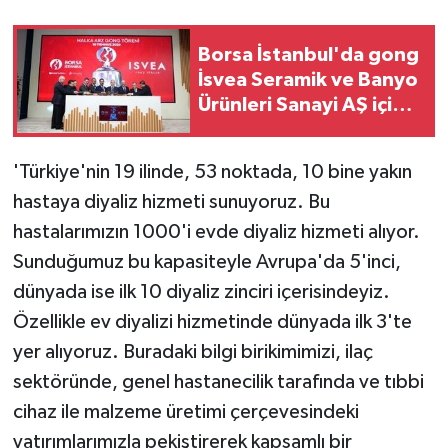
Borsa İstanbul'da gong
İsvea Seramik ve Banyo
Ürünleri Sanayi AŞ için
çaldı
'Türkiye'nin 19 ilinde, 53 noktada, 10 bine yakın
hastaya diyaliz hizmeti sunuyoruz. Bu
hastalarımızın 1000'i evde diyaliz hizmeti alıyor.
Sunduğumuz bu kapasiteyle Avrupa'da 5'inci,
dünyada ise ilk 10 diyaliz zinciri içerisindeyiz.
Özellikle ev diyalizi hizmetinde dünyada ilk 3'te
yer alıyoruz. Buradaki bilgi birikimimizi, ilaç
sektöründe, genel hastanecilik tarafında ve tıbbi
cihaz ile malzeme üretimi çerçevesindeki
yatırımlarımızla pekiştirerek kapsamlı bir