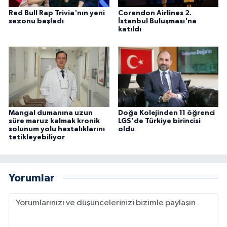
Red Bull Rap Trivia'nın yeni
Corendon Airlines 2.
sezonu başladı
İstanbul Buluşması'na
katıldı
Mangal dumanına uzun
Doğa Kolejinden 11 öğrenci
süre maruz kalmak kronik
LGS'de Türkiye birincisi
solunum yolu hastalıklarını
oldu
tetikleyebiliyor
Yorumlar