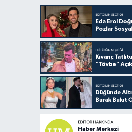
EDITÖRÜN SEÇTIĞI
Eda Erol Doğu
Pozlar Sosyal
EDITÖRÜN SEÇTIĞI
Kıvanç Tatlı
"Tövbe" Açık
EDITÖRÜN SEÇTIĞI
Düğünde Altı
Burak Bulut O
EDITÖR HAKKINDA
Haber Merkezi