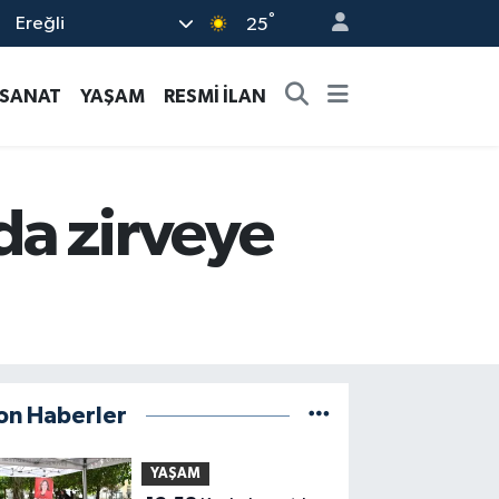
°
Ereğli
25
-SANAT
YAŞAM
RESMİ İLAN
da zirveye
on Haberler
YAŞAM