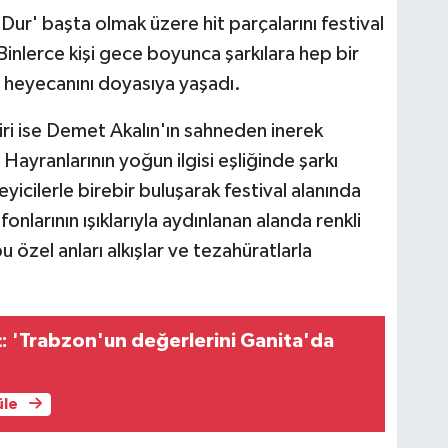
 Dur' başta olmak üzere hit parçalarını festival
. Binlerce kişi gece boyunca şarkılara hep bir
ış heyecanını doyasıya yaşadı.
ri ise Demet Akalın'ın sahneden inerek
 Hayranlarının yoğun ilgisi eşliğinde şarkı
icilerle birebir buluşarak festival alanında
nlarının ışıklarıyla aydınlanan alanda renkli
 özel anları alkışlar ve tezahüratlarla
 'Trabzon'un değerlerini Ganita'da
üle