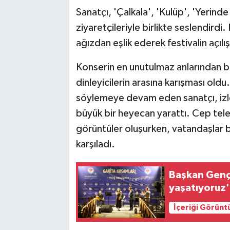
Sanatçı, 'Çalkala', 'Kulüp', 'Yerinde
ziyaretçileriyle birlikte seslendirdi
ağızdan eşlik ederek festivalin açıl
Konserin en unutulmaz anlarından bi
dinleyicilerin arasına karışması oldu.
söylemeye devam eden sanatçı, izley
büyük bir heyecan yarattı. Cep telefo
görüntüler oluşurken, vatandaşlar bu
karşıladı.
Başkan Genç:
yaşatıyoruz'
İçeriği Görünt