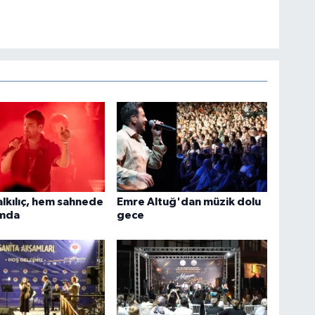
lkılıç, hem sahnede
Emre Altuğ'dan müzik dolu
rmda
gece