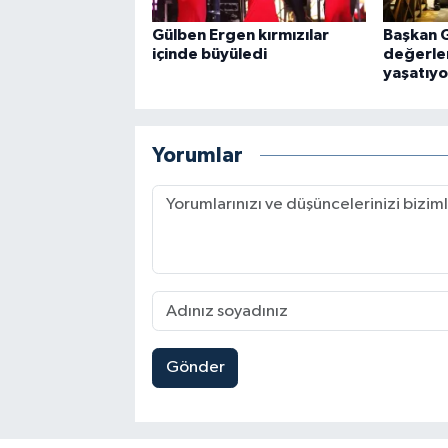
Gülben Ergen kırmızılar
Başkan 
içinde büyüledi
değerler
yaşatıyo
Yorumlar
Gönder