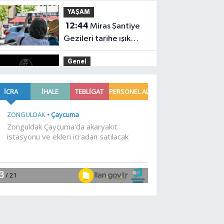
ÖLDÜ
YAŞAM
12:44
Miras Şantiye
Gezileri tarihe ışık
tutuyor
Genel
12:42
ZBEÜ'DE ACI
KAYIP
YAŞAM
12:41
Bursa Keles'te
Fetih coşkusu
Genel
12:39
LİSTEYE
GİREMEYENLERDEN
SERT AÇIKLAMA
Gündem
12:30
DEÜ