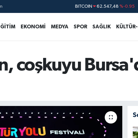
ın
DOLAR
47,5391
%0.05
EURO
54,7783
%-0.08
EĞİTİM
EKONOMİ
MEDYA
SPOR
SAĞLIK
KÜLTÜR
STERLİN
63,9310
%-0.38
GRAM ALTIN
6201.28
%0.42
BİST100
13.386
%-53
n, coşkuyu Bursa'
S