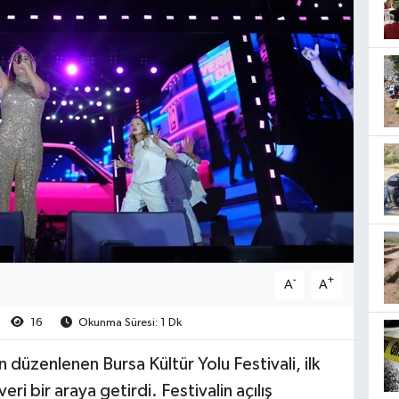
-
+
A
A
16
Okunma Süresi: 1 Dk
n düzenlenen Bursa Kültür Yolu Festivali, ilk
i bir araya getirdi. Festivalin açılış