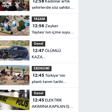
12:58
Kadınlar artık
şehirlerde söz sahibi
oluyor
YAŞAM
12:56
Zeyker
Yaylası'nın içme suyu
kapasitesi
Genel
güçlendirildi
12:47
ÖLÜMLÜ
KAZA...
EKONOMİ
12:45
Türkiye'nin
planlı tarım tarihi
değişti
Genel
12:45
ELEKTRİK
AKIMINA KAPILAN İŞÇİ