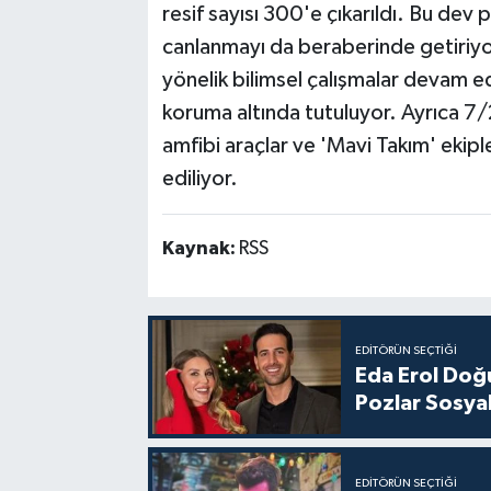
resif sayısı 300'e çıkarıldı. Bu dev p
canlanmayı da beraberinde getiriyor
yönelik bilimsel çalışmalar devam 
koruma altında tutuluyor. Ayrıca 7/
amfibi araçlar ve 'Mavi Takım' ekipl
ediliyor.
Kaynak:
RSS
EDITÖRÜN SEÇTIĞI
Eda Erol Doğu
Pozlar Sosyal
EDITÖRÜN SEÇTIĞI