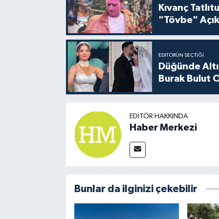
Kıvanç Tatlı
"Tövbe" Açık
EDITÖRÜN SEÇTIĞI
Düğünde Altı
Burak Bulut O
EDITÖR HAKKINDA
Haber Merkezi
Bunlar da ilginizi çekebilir