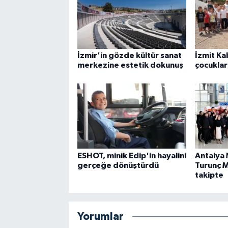
İzmir'in gözde kültür sanat
İzmit K
merkezine estetik dokunuş
çocuklar
ESHOT, minik Edip'in hayalini
Antalya
gerçeğe dönüştürdü
Turunç M
takipte
Yorumlar