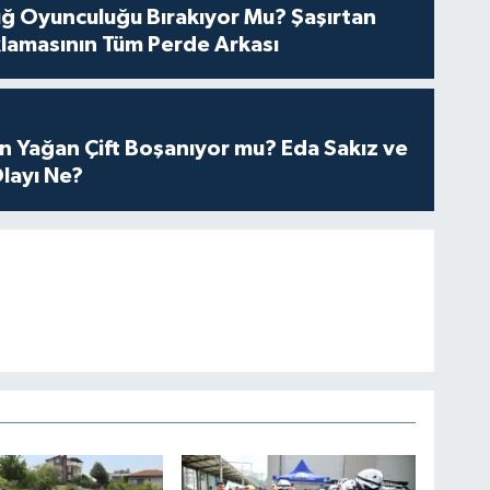
tuğ Oyunculuğu Bırakıyor Mu? Şaşırtan
lamasının Tüm Perde Arkası
n Yağan Çift Boşanıyor mu? Eda Sakız ve
layı Ne?