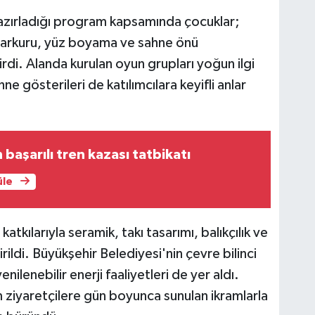
hazırladığı program kapsamında çocuklar;
 parkuru, yüz boyama ve sahne önü
irdi. Alanda kurulan oyun grupları yoğun ilgi
ne gösterileri de katılımcılara keyifli anlar
başarılı tren kazası tatbikatı
üle
tkılarıyla seramik, takı tasarımı, balıkçılık ve
irildi. Büyükşehir Belediyesi'nin çevre bilinci
nilenebilir enerji faaliyetleri de yer aldı.
m ziyaretçilere gün boyunca sunulan ikramlarla