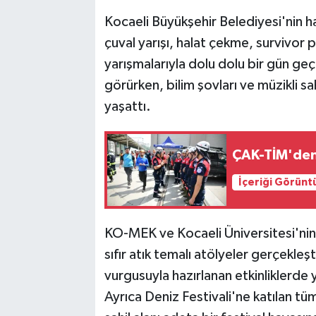
Kocaeli Büyükşehir Belediyesi'nin 
çuval yarışı, halat çekme, survivor
yarışmalarıyla dolu dolu bir gün geç
görürken, bilim şovları ve müzikli sah
yaşattı.
ÇAK-TİM'den 
İçeriği Görünt
KO-MEK ve Kocaeli Üniversitesi'nin ka
sıfır atık temalı atölyeler gerçekleşt
vurgusuyla hazırlanan etkinliklerde ye
Ayrıca Deniz Festivali'ne katılan tü