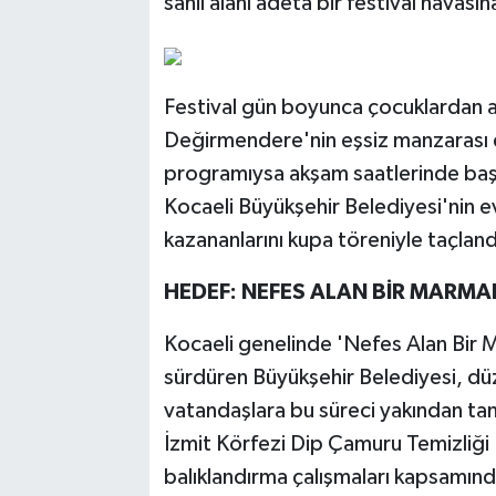
sahil alanı adeta bir festival havası
Festival gün boyunca çocuklardan ay
Değirmendere'nin eşsiz manzarası e
programıysa akşam saatlerinde başl
Kocaeli Büyükşehir Belediyesi'nin e
kazananlarını kupa töreniyle taçland
HEDEF: NEFES ALAN BİR MARMA
Kocaeli genelinde 'Nefes Alan Bir M
sürdüren Büyükşehir Belediyesi, düz
vatandaşlara bu süreci yakından tan
İzmit Körfezi Dip Çamuru Temizliği P
balıklandırma çalışmaları kapsamınd