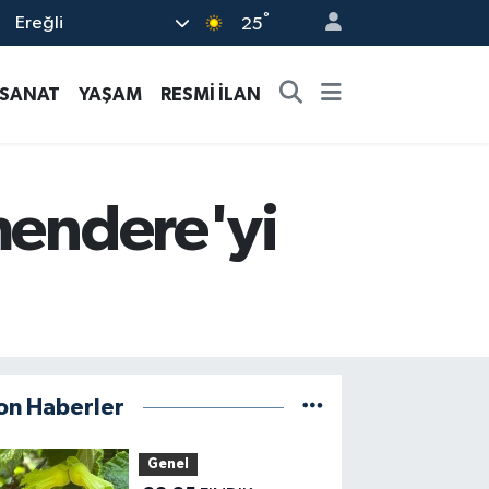
°
Ereğli
25
-SANAT
YAŞAM
RESMİ İLAN
rmendere'yi
on Haberler
Genel