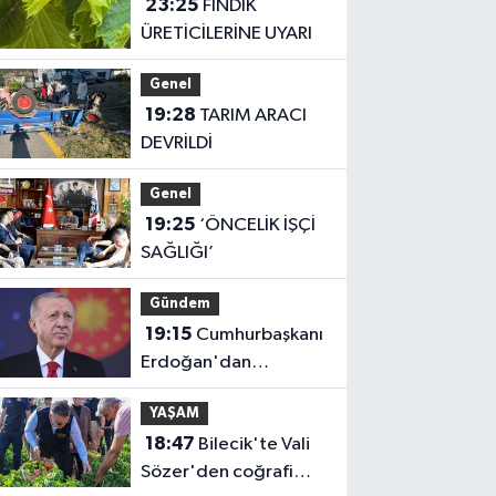
23:25
FINDIK
ÜRETİCİLERİNE UYARI
Genel
19:28
TARIM ARACI
DEVRİLDİ
Genel
19:25
‘ÖNCELİK İŞÇİ
SAĞLIĞI’
Gündem
19:15
Cumhurbaşkanı
Erdoğan'dan
'Terörsüz Türkiye'
YAŞAM
mesajı
18:47
Bilecik'te Vali
Sözer'den coğrafi