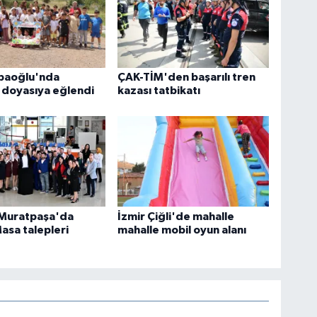
abaoğlu'nda
ÇAK-TİM'den başarılı tren
 doyasıya eğlendi
kazası tatbikatı
 Muratpaşa'da
İzmir Çiğli'de mahalle
asa talepleri
mahalle mobil oyun alanı