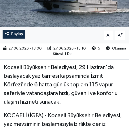
RESMİ İLAN
Paylaş
-
+
A
A
27.06.2026 - 13:00
27.06.2026 - 13:10
5
Okunma
Süresi: 1 Dk
Kocaeli Büyükşehir Belediyesi, 29 Haziran'da
başlayacak yaz tarifesi kapsamında İzmit
Körfezi'nde 6 hatta günlük toplam 115 vapur
seferiyle vatandaşlara hızlı, güvenli ve konforlu
ulaşım hizmeti sunacak.
KOCAELİ (İGFA) - Kocaeli Büyükşehir Belediyesi,
yaz mevsiminin başlamasıyla birlikte deniz