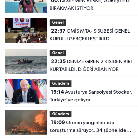
00:13
SEYMEN BERKE, GÜREŞTE İZ
BIRAKMAK İSTİYOR
Genel
22:37
GMİS MTA-İŞ ŞUBESİ GENEL
KURULU GERÇEKLEŞTİRİLDİ
Genel
22:35
DENİZE GİREN 2 KİŞİDEN BİRİ
KURTARILDI, DİĞERİ ARANIYOR
Gündem
19:14
Avusturya Şansölyesi Stocker,
Türkiye'ye geliyor
Gündem
19:09
Orman yangınlarında
soruşturma sürüyor.. 34 şüpheliden