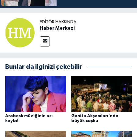
EDITÖR HAKKINDA
Haber Merkezi
Bunlar da ilginizi çekebilir
Arabesk müziğinin acı
Ganita Akşamları'nda
kaybı!
büyük coşku