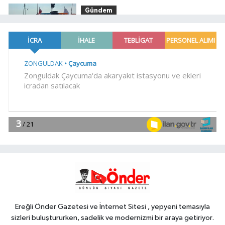
9'u tutuklandı
Gündem
19:04
Fethiye açıklarında
arızalanan tekne kurtarıldı
Spor
18:57
Körfez'in iki yakası
uluslararası boyuta taşınıyor
Spor
18:46
Bursa'da rahvan atları
şampiyonluğa koştu
YAŞAM
18:38
Bursa'da 700 yıllık ruh
marşlarla yaşatılıyor
Ereğli Önder Gazetesi ve İnternet Sitesi , yepyeni temasıyla
sizleri buluştururken, sadelik ve modernizmi bir araya getiriyor.