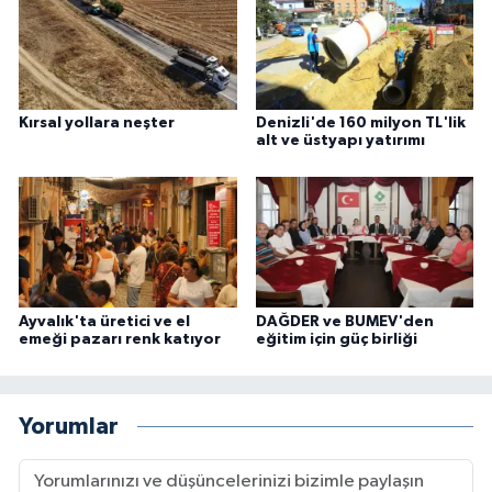
Kırsal yollara neşter
Denizli'de 160 milyon TL'lik
alt ve üstyapı yatırımı
Ayvalık'ta üretici ve el
DAĞDER ve BUMEV'den
emeği pazarı renk katıyor
eğitim için güç birliği
Yorumlar