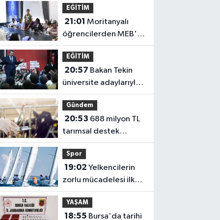
EĞİTİM
21:01
Moritanyalı
öğrencilerden MEB'e
ziyaret
EĞİTİM
20:57
Bakan Tekin
üniversite adaylarıyla
tecrübe paylaştı
Gündem
20:53
688 milyon TL
tarımsal destek
hesaplarda
Spor
19:02
Yelkencilerin
zorlu mücadelesi ilk
günde nefes kesti
YAŞAM
18:55
Bursa'da tarihi