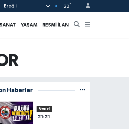
°
Ereğli
22
-SANAT
YAŞAM
RESMİ İLAN
OR
on Haberler
Genel
21:21
.