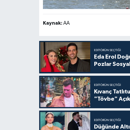
Kaynak:
AA
EDITÖRÜN SEÇTIĞI
Eda Erol Doğu
Pozlar Sosyal
EDITÖRÜN SEÇTIĞI
Kıvanç Tatlı
"Tövbe" Açık
EDITÖRÜN SEÇTIĞI
Düğünde Altı