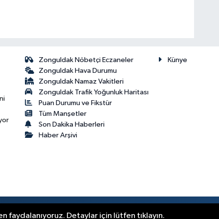
Zonguldak Nöbetçi Eczaneler
Künye
Zonguldak Hava Durumu
Zonguldak Namaz Vakitleri
Zonguldak Trafik Yoğunluk Haritası
ni
Puan Durumu ve Fikstür
Tüm Manşetler
yor
Son Dakika Haberleri
Haber Arşivi
.
n faydalanıyoruz. Detaylar için lütfen tıklayın.