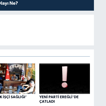
layı Ne?
 İŞÇİ SAĞLIĞI’
YENİ PARTİ EREĞLİ'DE
ÇATLADI