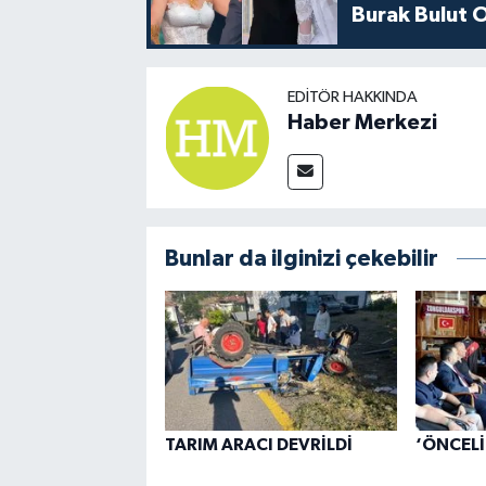
Burak Bulut O
EDITÖR HAKKINDA
Haber Merkezi
Bunlar da ilginizi çekebilir
TARIM ARACI DEVRİLDİ
‘ÖNCELİK