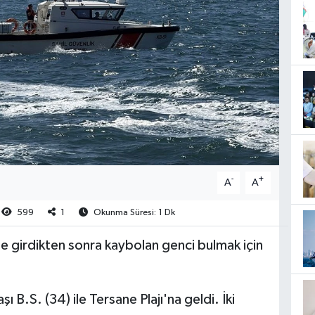
-
+
A
A
599
1
Okunma Süresi: 1 Dk
 girdikten sonra kaybolan genci bulmak için
ı B.S. (34) ile Tersane Plajı'na geldi. İki