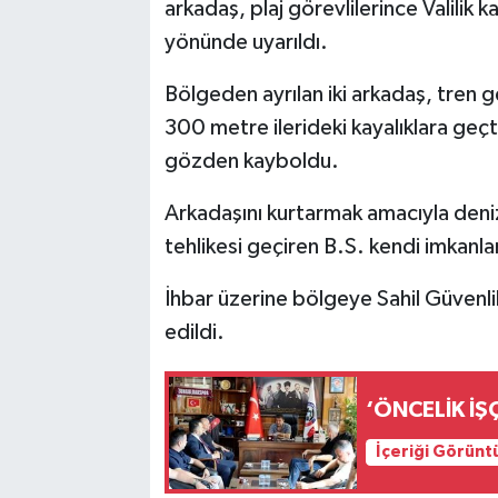
arkadaş, plaj görevlilerince Valilik 
yönünde uyarıldı.
Bölgeden ayrılan iki arkadaş, tren g
300 metre ilerideki kayalıklara geçt
gözden kayboldu.
Arkadaşını kurtarmak amacıyla deni
tehlikesi geçiren B.S. kendi imkanlar
İhbar üzerine bölgeye Sahil Güvenli
edildi.
‘ÖNCELİK İŞÇ
İçeriği Görünt