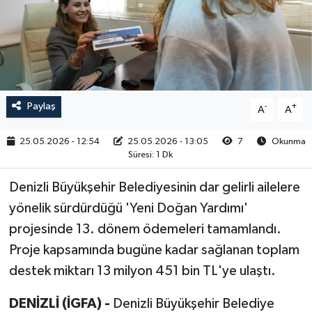
RESMİ İLAN
Paylaş
-
+
A
A
25.05.2026 - 12:54
25.05.2026 - 13:05
7
Okunma
Süresi: 1 Dk
Denizli Büyükşehir Belediyesinin dar gelirli ailelere
yönelik sürdürdüğü 'Yeni Doğan Yardımı'
projesinde 13. dönem ödemeleri tamamlandı.
Proje kapsamında bugüne kadar sağlanan toplam
destek miktarı 13 milyon 451 bin TL'ye ulaştı.
DENİZLİ (İGFA) -
Denizli Büyükşehir Belediye