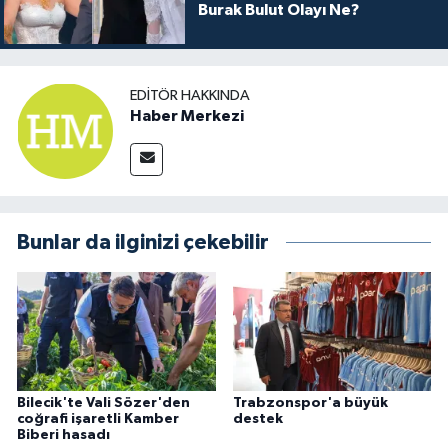
Burak Bulut Olayı Ne?
EDITÖR HAKKINDA
Haber Merkezi
Bunlar da ilginizi çekebilir
Bilecik'te Vali Sözer'den
Trabzonspor'a büyük
coğrafi işaretli Kamber
destek
Biberi hasadı