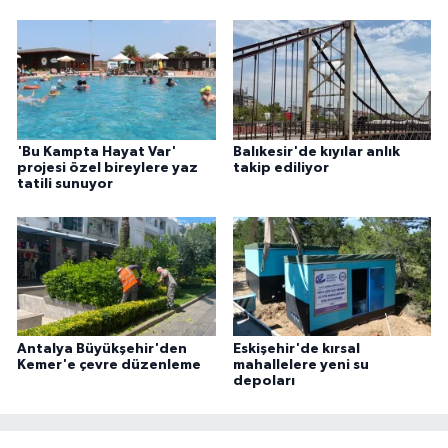
'Bu Kampta Hayat Var'
Balıkesir'de kıyılar anlık
projesi özel bireylere yaz
takip ediliyor
tatili sunuyor
Antalya Büyükşehir'den
Eskişehir'de kırsal
Kemer'e çevre düzenleme
mahallelere yeni su
depoları