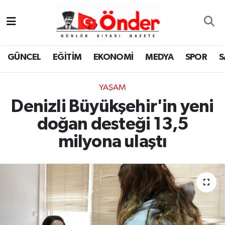
GÜNCEL
Zonguldak Nöbetçi Eczaneler
GÜNCEL
EĞİTİM
EKONOMİ
MEDYA
SPOR
S
EĞİTİM
Zonguldak Hava Durumu
YAŞAM
EKONOMİ
Zonguldak Namaz Vakitleri
Denizli Büyükşehir'in yeni
MEDYA
Zonguldak Trafik Yoğunluk Haritası
doğan desteği 13,5
milyona ulaştı
SPOR
TFF 3.Lig 4.Grup Puan Durumu ve Fikstür
SAĞLIK
Tüm Manşetler
KÜLTÜR-SANAT
Son Dakika Haberleri
YAŞAM
Haber Arşivi