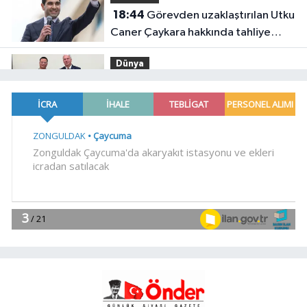
18:44
Görevden uzaklaştırılan Utku
Caner Çaykara hakkında tahliye
kararı
Dünya
18:40
Türkiye ile Vietnam arasında
'hava'da yeni dönem... Sefer
kapasitesi artırıldı
Spor
18:35
Carettalar yeni sezona hırslı
başladı
EĞİTİM
18:29
TÜBİTAK 1707 programında
2026 yılı ilk dönem sonuçları
açıklandı
Gündem
18:25
6 yıl önceki kaçak avın failleri
tespit edildi! 5 yaban keçisi için