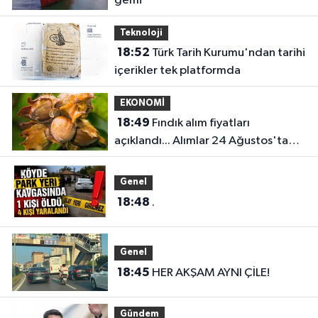
gemi
Teknoloji
18:52
Türk Tarih Kurumu'ndan tarihi
içerikler tek platformda
EKONOMİ
18:49
Fındık alım fiyatları
açıklandı... Alımlar 24 Ağustos'ta
başlıyor
Genel
18:48
.
Genel
18:45
HER AKŞAM AYNI ÇİLE!
Gündem