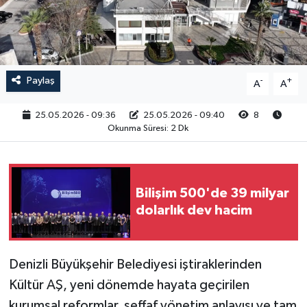
RESMİ İLAN
Paylaş
-
+
A
A
25.05.2026 - 09:36
25.05.2026 - 09:40
8
Okunma Süresi: 2 Dk
Bilişim 500'de 39 milyar
dolarlık dev hacim
Denizli Büyükşehir Belediyesi iştiraklerinden
Kültür AŞ, yeni dönemde hayata geçirilen
kurumsal reformlar, şeffaf yönetim anlayışı ve tam