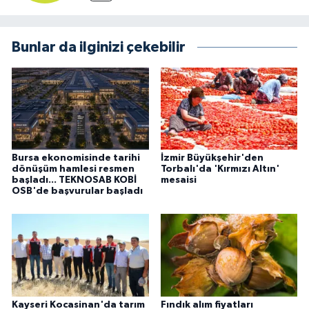
Bunlar da ilginizi çekebilir
Bursa ekonomisinde tarihi
İzmir Büyükşehir'den
dönüşüm hamlesi resmen
Torbalı'da 'Kırmızı Altın'
başladı... TEKNOSAB KOBİ
mesaisi
OSB'de başvurular başladı
Kayseri Kocasinan'da tarım
Fındık alım fiyatları