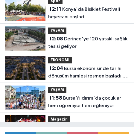
Spor
12:11
Konya'da Bisiklet Festivali
heyecanı başladı
YAŞAM
12:08
Derince'ye 120 yataklı sağlık
tesisi geliyor
EKONOMİ
12:04
Bursa ekonomisinde tarihi
dönüşüm hamlesi resmen başladı...
TEKNOSAB KOBİ OSB'de başvurular
YAŞAM
başladı
11:58
Bursa Yıldırım'da çocuklar
hem öğreniyor hem eğleniyor
Magazin
11:52
Bursa'da Aslı Hünel'den