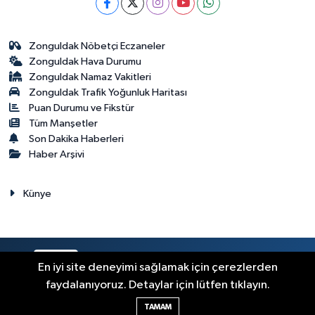
Zonguldak Nöbetçi Eczaneler
Zonguldak Hava Durumu
Zonguldak Namaz Vakitleri
Zonguldak Trafik Yoğunluk Haritası
Puan Durumu ve Fikstür
Tüm Manşetler
Son Dakika Haberleri
Haber Arşivi
Künye
RSS
Copyright © 2023. Her hakkı saklıdır.
En iyi site deneyimi sağlamak için çerezlerden
faydalanıyoruz. Detaylar için lütfen tıklayın.
Haber Yazılımı:
TE Bilişim
TAMAM