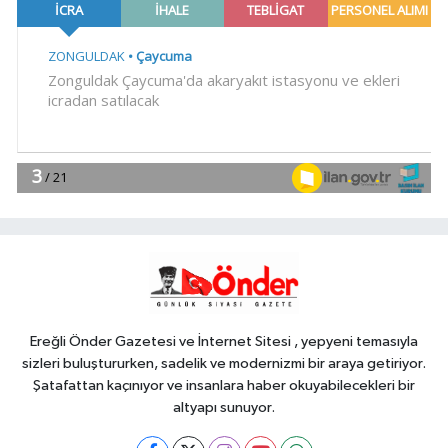
'Açıkhava'da müzik ziyafeti
Spor
11:46
Antalya Muratpaşalı Sultanlar
kenetlendi, gözler yeni sezonda
11:41
Beylikdüzü'nde 'Sanatla
Yaşam Atölyeleri'nde yeni dönem
YAŞAM
11:37
Edirne'de Altınyazı Karasaz
Sulama Kooperatifi'ne güçlü takviye
Ereğli Önder Gazetesi ve İnternet Sitesi , yepyeni temasıyla
sizleri buluştururken, sadelik ve modernizmi bir araya getiriyor.
Şatafattan kaçınıyor ve insanlara haber okuyabilecekleri bir
altyapı sunuyor.