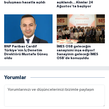
buluşması hasatla açıldı
açıklandı... Alımlar 24
Ağustos'ta başlıyor
BNP Paribas Cardif
İMES OSB geleceğin
Türkiye'nin İç Denetim
sanayisini inşa ediyor!
Direktörü Mustafa Güneş
Sanayinin geleceği İMES
oldu
OSB'de konuşuldu
Yorumlar