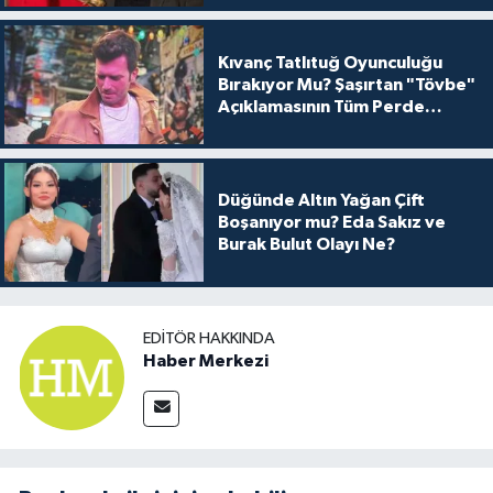
Kıvanç Tatlıtuğ Oyunculuğu
Bırakıyor Mu? Şaşırtan "Tövbe"
Açıklamasının Tüm Perde
Arkası
Düğünde Altın Yağan Çift
Boşanıyor mu? Eda Sakız ve
Burak Bulut Olayı Ne?
EDITÖR HAKKINDA
Haber Merkezi