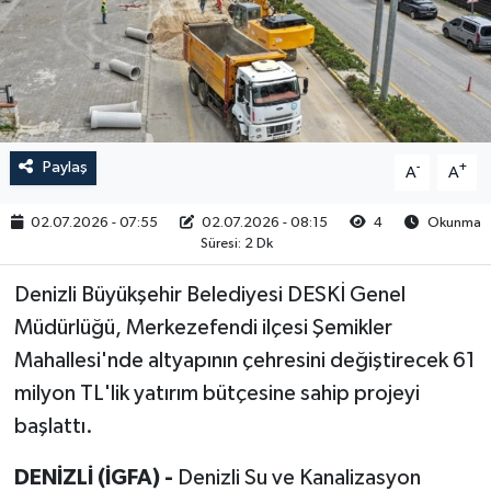
RESMİ İLAN
Paylaş
-
+
A
A
02.07.2026 - 07:55
02.07.2026 - 08:15
4
Okunma
Süresi: 2 Dk
Denizli Büyükşehir Belediyesi DESKİ Genel
Müdürlüğü, Merkezefendi ilçesi Şemikler
Mahallesi'nde altyapının çehresini değiştirecek 61
milyon TL'lik yatırım bütçesine sahip projeyi
başlattı.
DENİZLİ (İGFA) -
Denizli Su ve Kanalizasyon