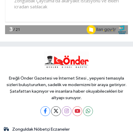
Türk Tarih Kurumu'ndan tarihi
içerikler tek platformda
EKONOMİ
18:49
Fındık alım fiyatları
açıklandı... Alımlar 24 Ağustos'ta
başlıyor
Genel
18:48
.
Ereğli Önder Gazetesi ve İnternet Sitesi , yepyeni temasıyla
sizleri buluştururken, sadelik ve modernizmi bir araya getiriyor.
Şatafattan kaçınıyor ve insanlara haber okuyabilecekleri bir
altyapı sunuyor.
Zonguldak Nöbetçi Eczaneler