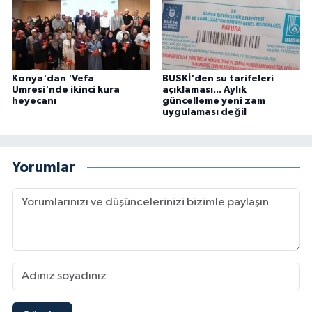
Konya'dan 'Vefa
BUSKİ'den su tarifeleri
Umresi'nde ikinci kura
açıklaması... Aylık
heyecanı
güncelleme yeni zam
uygulaması değil
Yorumlar