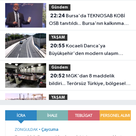
Gündem
22:24
Bursa'da TEKNOSAB KOBİ
OSB tanıtıldı... Bursa'nın kalkınma
yolculuğunda yeni dönem
YAŞAM
20:55
Kocaeli Darıca'ya
Büyükşehir'den modern ulaşım
yatırımı
Gündem
20:52
MGK'dan 8 maddelik
bildiri... Terörsüz Türkiye, bölgesel
güvenlik ve Gazze mesajı
YAŞAM
19:02
Yakıt barcı filosuna iki yeni
gemi
Teknoloji
18:52