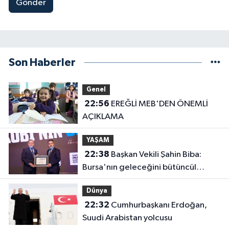
Gönder
Son Haberler
Genel
22:56
EREĞLİ MEB'DEN ÖNEMLİ
AÇIKLAMA
YAŞAM
22:38
Başkan Vekili Şahin Biba:
Bursa'nın geleceğini bütüncül
anlayışla planlıyoruz
Dünya
22:32
Cumhurbaşkanı Erdoğan,
Suudi Arabistan yolcusu