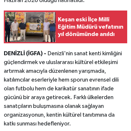
Haziran 2026 olduğu hatırlatıldı.
Keşan eski İlçe Millî
Eğitim Müdürü vefatının
yıl dönümünde anıldı
DENİZLİ (İGFA) -
Denizli'nin sanat kenti kimliğini
güçlendirmek ve uluslararası kültürel etkileşimi
artırmak amacıyla düzenlenen yarışmada,
katılımcılar eserleriyle hem sporun evrensel dili
olan futbolu hem de karikatür sanatının ifade
gücünü bir araya getirecek. Farklı ülkelerden
sanatçıların buluşmasına olanak sağlayan
organizasyonun, kentin kültürel tanıtımına da
katkı sunması hedefleniyor.