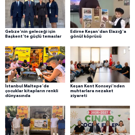
Gebze'nin geleceği için
Edirne Keşan'dan Elazığ'a
Başkent'te güçlü temaslar
gönül köprüsü
İstanbul Maltepe'de
Keşan Kent Konseyi'nden
çocuklar kitapların renkli
muhtarlara nezaket
dünyasında
ziyareti