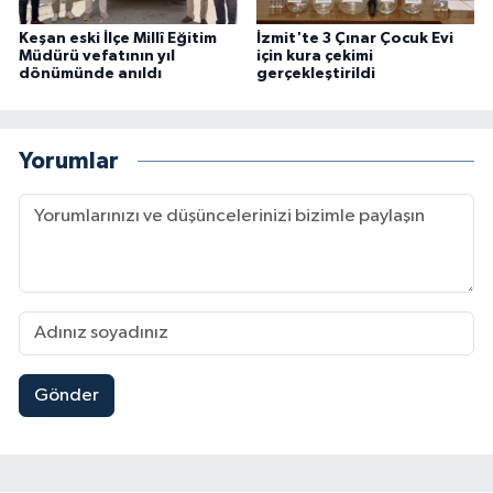
Keşan eski İlçe Millî Eğitim
İzmit'te 3 Çınar Çocuk Evi
Müdürü vefatının yıl
için kura çekimi
dönümünde anıldı
gerçekleştirildi
Yorumlar
Gönder