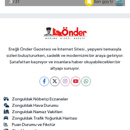
18:00
Keşan eski İlçe Millî Eğitim
Müdürü vefatının yıl dönümünde
anıldı
YAŞAM
17:51
İzmit'te 3 Çınar Çocuk Evi
için kura çekimi gerçekleştirildi
Ereğli Önder Gazetesi ve İnternet Sitesi , yepyeni temasıyla
sizleri buluştururken, sadelik ve modernizmi bir araya getiriyor.
Şatafattan kaçınıyor ve insanlara haber okuyabilecekleri bir
altyapı sunuyor.
Zonguldak Nöbetçi Eczaneler
Zonguldak Hava Durumu
Zonguldak Namaz Vakitleri
Zonguldak Trafik Yoğunluk Haritası
Puan Durumu ve Fikstür