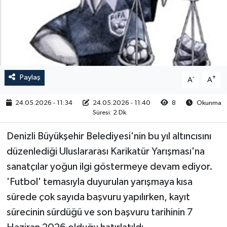
RESMİ İLAN
Paylaş
-
+
A
A
24.05.2026 - 11:34
24.05.2026 - 11:40
8
Okunma
Süresi: 2 Dk
Denizli Büyükşehir Belediyesi'nin bu yıl altıncısını
düzenlediği Uluslararası Karikatür Yarışması'na
sanatçılar yoğun ilgi göstermeye devam ediyor.
'Futbol' temasıyla duyurulan yarışmaya kısa
sürede çok sayıda başvuru yapılırken, kayıt
sürecinin sürdüğü ve son başvuru tarihinin 7