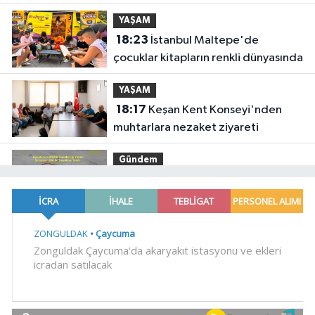
YAŞAM
18:23
İstanbul Maltepe'de
çocuklar kitapların renkli dünyasında
YAŞAM
18:17
Keşan Kent Konseyi'nden
muhtarlara nezaket ziyareti
Gündem
18:14
Hakkari'de JİHA destekli
operasyonda 253 kilo esrar ele
geçirildi
SİYASET
18:06
İzmir Karabağlar Meclisi'nde
komisyonlar yeniden şekillendi
YAŞAM