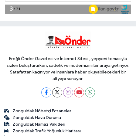
14:20
Abdülhamid Han 4 yılda 20
derin deniz kuyusu tamamladı
YAŞAM
14:14
Bursa Osmangazi'de
pazarlardan aylık 600 ton atık
toplanıyor
Ereğli Önder Gazetesi ve İnternet Sitesi , yepyeni temasıyla
sizleri buluştururken, sadelik ve modernizmi bir araya getiriyor.
Şatafattan kaçınıyor ve insanlara haber okuyabilecekleri bir
altyapı sunuyor.
Zonguldak Nöbetçi Eczaneler
Zonguldak Hava Durumu
Zonguldak Namaz Vakitleri
Zonguldak Trafik Yoğunluk Haritası