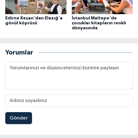
Edirne Keşan'dan Elazığ'a
İstanbul Maltepe'de
gönül köprüsü
çocuklar kitapların renkli
dünyasında
Yorumlar
Gönder