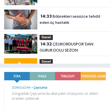
14:33
Böbrekleri sessizce tehdit
eden üç hastalık
Genel
14:32
ÇELİKORDUSPOR’DAN
GURUR DOLU SEZON
Genel
14:27
9 YAŞINDAKİ BURAK YAŞAM
SAVAŞINI KAYBETTİ
YAŞAM
14:26
Manisa Büyükşehir'den
Kula'da 12,5 kilometrelik yol hamlesi
EKONOMİ