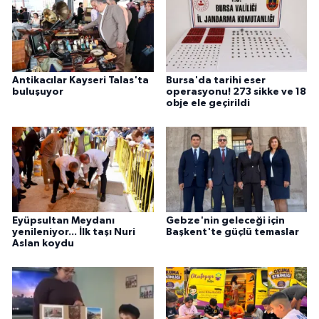
Antikacılar Kayseri Talas'ta
Bursa'da tarihi eser
buluşuyor
operasyonu! 273 sikke ve 18
obje ele geçirildi
Eyüpsultan Meydanı
Gebze'nin geleceği için
yenileniyor... İlk taşı Nuri
Başkent'te güçlü temaslar
Aslan koydu