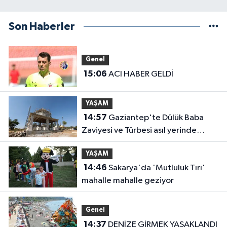
Son Haberler
Genel
15:06
ACI HABER GELDİ
YAŞAM
14:57
Gaziantep'te Dülük Baba
Zaviyesi ve Türbesi asıl yerinde
yeniden inşa edilecek
YAŞAM
14:46
Sakarya'da 'Mutluluk Tırı'
mahalle mahalle geziyor
Genel
14:37
DENİZE GİRMEK YASAKLANDI