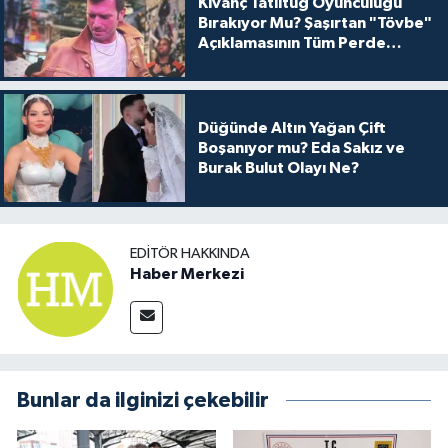
Kıvanç Tatlıtuğ Oyunculuğu
Bırakıyor Mu? Şaşırtan "Tövbe"
Açıklamasının Tüm Perde
Arkası
Düğünde Altın Yağan Çift
Boşanıyor mu? Eda Sakız ve
Burak Bulut Olayı Ne?
EDITÖR HAKKINDA
Haber Merkezi
Bunlar da ilginizi çekebilir