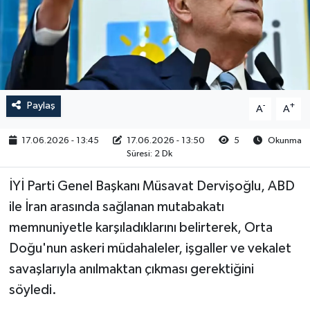
RESMİ İLAN
Paylaş
-
+
A
A
17.06.2026 - 13:45
17.06.2026 - 13:50
5
Okunma
Süresi: 2 Dk
İYİ Parti Genel Başkanı Müsavat Dervişoğlu, ABD
ile İran arasında sağlanan mutabakatı
memnuniyetle karşıladıklarını belirterek, Orta
Doğu'nun askeri müdahaleler, işgaller ve vekalet
savaşlarıyla anılmaktan çıkması gerektiğini
söyledi.