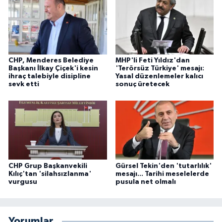
CHP, Menderes Belediye
MHP'li Feti Yıldız'dan
Başkanı İlkay Çiçek'i kesin
'Terörsüz Türkiye' mesajı:
ihraç talebiyle disipline
Yasal düzenlemeler kalıcı
sevk etti
sonuç üretecek
CHP Grup Başkanvekili
Gürsel Tekin'den 'tutarlılık'
Kılıç'tan 'silahsızlanma'
mesajı... Tarihi meselelerde
vurgusu
pusula net olmalı
Yorumlar