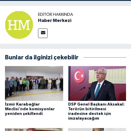
EDITÖR HAKKINDA
Haber Merkezi
Bunlar da ilginizi çekebilir
İzmir Karabağlar
DSP Genel Başkanı Aksakal:
Meclisi'nde komisyonlar
Terörün bitirilmesi
yeniden şekillendi
iradesine destek için
imzalayacağım