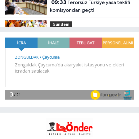
09:33
Terörsüz Türkiye yasa teklifi
komisyondan geçti
Gündem
09:30
Eyüpsultan Meydanı'na yeni
düzenleme
YAŞAM
09:15
Rize Yaşayan Miras Şöleni
coşkuyla başladı
YAŞAM
09:12
Deniz ekosistemini
koruyacak proje
YAŞAM
09:09
Siyasetçilere taş çıkartan
Vali