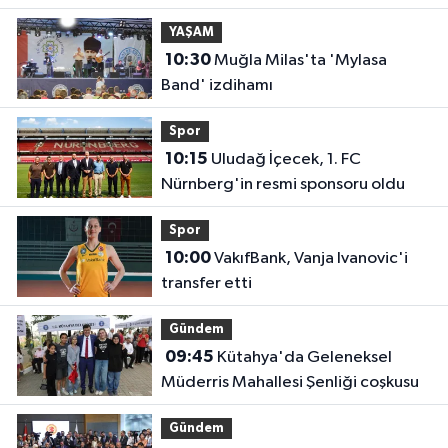
Diyarbakır'da açıldı
YAŞAM
10:30
Muğla Milas'ta 'Mylasa
Band' izdihamı
Spor
10:15
Uludağ İçecek, 1. FC
Nürnberg'in resmi sponsoru oldu
Spor
10:00
VakıfBank, Vanja Ivanovic'i
transfer etti
Gündem
09:45
Kütahya'da Geleneksel
Müderris Mahallesi Şenliği coşkusu
Gündem