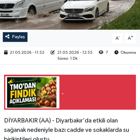
RESMİ İLAN
Paylaş
-
+
A
A
21.05.2026 - 11:52
21.05.2026 - 12:55
7
Okunma
Süresi: 1 Dk
.
DİYARBAKIR (AA) - Diyarbakır'da etkili olan
sağanak nedeniyle bazı cadde ve sokaklarda su
birikintileri oluştu.