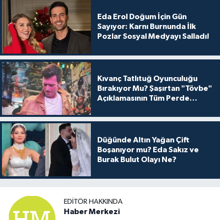
Eda Erol Doğum İçin Gün
Sayıyor: Karnı Burnunda İlk
Pozlar Sosyal Medyayı Salladı!
Kıvanç Tatlıtuğ Oyunculuğu
Bırakıyor Mu? Şaşırtan "Tövbe"
Açıklamasının Tüm Perde
Arkası
Düğünde Altın Yağan Çift
Boşanıyor mu? Eda Sakız ve
Burak Bulut Olayı Ne?
EDITÖR HAKKINDA
Haber Merkezi