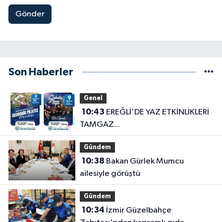
Gönder
Son Haberler
Genel
10:43
EREĞLİ'DE YAZ ETKİNLİKLERİ
TAMGAZ...
Gündem
10:38
Bakan Gürlek Mumcu
ailesiyle görüştü
Gündem
10:34
İzmir Güzelbahçe