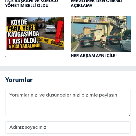
İLÇE BAŞKANI VE KURUCU
EREĞLİ MEB'DEN ÖNEMLİ
YÖNETİM BELLİ OLDU
AÇIKLAMA
.
HER AKŞAM AYNI ÇİLE!
Yorumlar