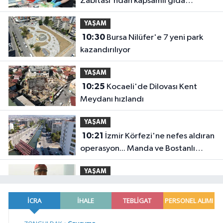
Zabıtası'ndan kapsamlı gıda
denetimi
YAŞAM
10:30
Bursa Nilüfer'e 7 yeni park
kazandırılıyor
YAŞAM
10:25
Kocaeli'de Dilovası Kent
Meydanı hızlandı
YAŞAM
10:21
İzmir Körfezi'ne nefes aldıran
operasyon... Manda ve Bostanlı
temizlendi
YAŞAM
10:18
ABD'de öldürülen Sebahattin
Çiftçi'nin eşinden adalet çağrısı: İki
yıldır mağduruz
YAŞAM