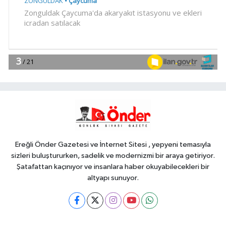
10:14
Düzce Yığılca'da Belediye
Başkanı Selami Savaş'a bir kapı daha
kapandı!
YAŞAM
10:09
Bursa'da 'Mahalle Şenlikleri'
Osmangazilileri eğlendiriyor
Teknoloji
10:06
E-KİP'e Türkiye'nin Dijital
Dönüşüm Ödülü... Kamu
kategorisinde zirvede
Ereğli Önder Gazetesi ve İnternet Sitesi , yepyeni temasıyla
sizleri buluştururken, sadelik ve modernizmi bir araya getiriyor.
Şatafattan kaçınıyor ve insanlara haber okuyabilecekleri bir
altyapı sunuyor.