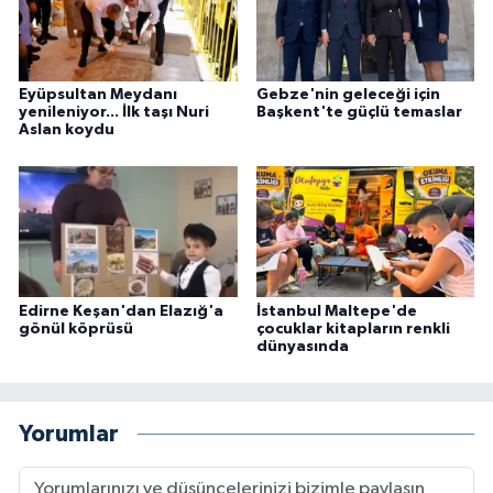
Eyüpsultan Meydanı
Gebze'nin geleceği için
yenileniyor... İlk taşı Nuri
Başkent'te güçlü temaslar
Aslan koydu
Edirne Keşan'dan Elazığ'a
İstanbul Maltepe'de
gönül köprüsü
çocuklar kitapların renkli
dünyasında
Yorumlar