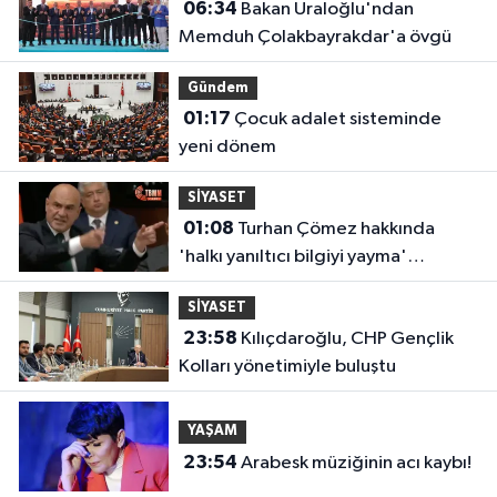
06:34
Bakan Uraloğlu'ndan
Memduh Çolakbayrakdar'a övgü
Gündem
01:17
Çocuk adalet sisteminde
yeni dönem
SİYASET
01:08
Turhan Çömez hakkında
'halkı yanıltıcı bilgiyi yayma'
soruşturması
SİYASET
23:58
Kılıçdaroğlu, CHP Gençlik
Kolları yönetimiyle buluştu
YAŞAM
23:54
Arabesk müziğinin acı kaybı!