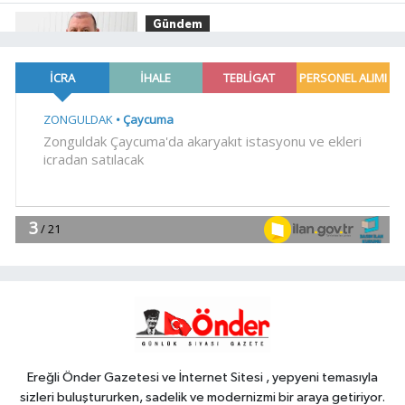
Gündem
23:41
Menderes Belediye Başkanı
İlkay Çiçek görevden uzaklaştırıldı
SİYASET
23:34
CHP İstanbul'da yeni
katılımlar... Gürsel Tekin: Birlikte
başaracağız
Gündem
23:29
Anadolu Otoyolu'nda
kamyonet çekiciye çarptı!
Genel
21:59
18 YAŞINDAKİ MİRAÇ
HAYATINI KAYBETTİ
Ereğli Önder Gazetesi ve İnternet Sitesi , yepyeni temasıyla
sizleri buluştururken, sadelik ve modernizmi bir araya getiriyor.