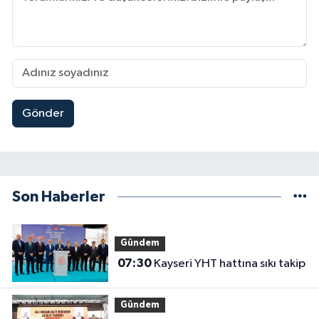
Gönder
Son Haberler
Gündem
07:30
Kayseri YHT hattına sıkı takip
Gündem