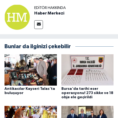
EDITÖR HAKKINDA
Haber Merkezi
Bunlar da ilginizi çekebilir
Antikacılar Kayseri Talas'ta
Bursa'da tarihi eser
buluşuyor
operasyonu! 273 sikke ve 18
obje ele geçirildi