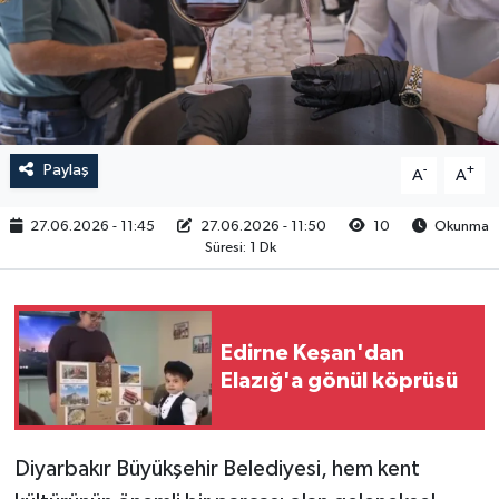
RESMİ İLAN
Paylaş
-
+
A
A
27.06.2026 - 11:45
27.06.2026 - 11:50
10
Okunma
Süresi: 1 Dk
Edirne Keşan'dan
Elazığ'a gönül köprüsü
Diyarbakır Büyükşehir Belediyesi, hem kent