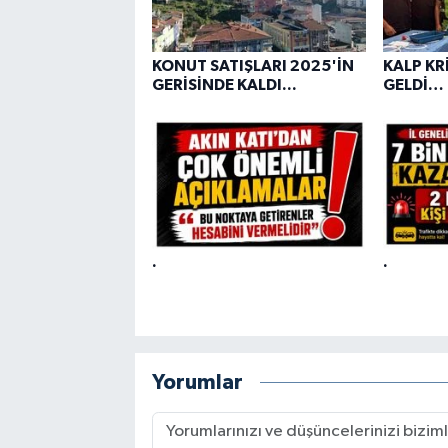
KONUT SATIŞLARI 2025'İN
KALP KRİ
GERİSİNDE KALDI...
GELDİ…
.
.
Yorumlar