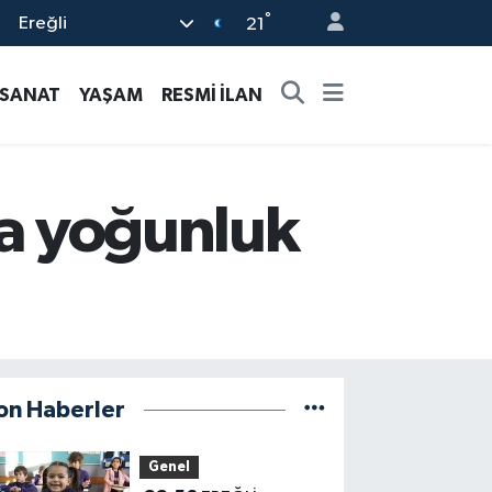
°
Ereğli
21
-SANAT
YAŞAM
RESMİ İLAN
da yoğunluk
on Haberler
Genel