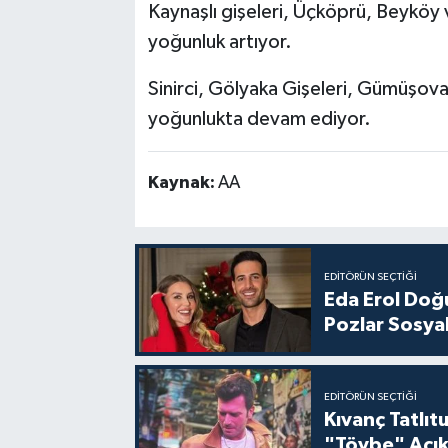
Kaynaşlı gişeleri, Üçköprü, Beyköy 
yoğunluk artıyor.
Sinirci, Gölyaka Gişeleri, Gümüşova 
yoğunlukta devam ediyor.
Kaynak:
AA
EDITÖRÜN SEÇTIĞI
Eda Erol Doğu
Pozlar Sosyal
EDITÖRÜN SEÇTIĞI
Kıvanç Tatlı
"Tövbe" Açık