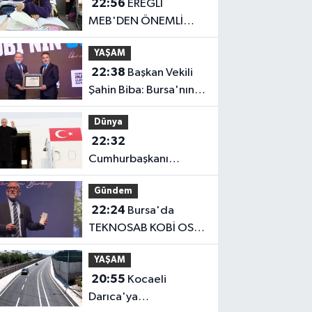
22:56
EREĞLİ
MEB'DEN ÖNEMLİ
AÇIKLAMA
YAŞAM
22:38
Başkan Vekili
Şahin Biba: Bursa'nın
geleceğini bütüncül
Dünya
anlayışla planlıyoruz
22:32
Cumhurbaşkanı
Erdoğan, Suudi
Gündem
Arabistan yolcusu
22:24
Bursa'da
TEKNOSAB KOBİ OSB
tanıtıldı... Bursa'nın
YAŞAM
kalkınma
20:55
Kocaeli
yolculuğunda yeni
Darıca'ya
dönem