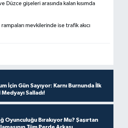
ve Düzce gişeleri arasında kalan kısımda
rampaları mevkilerinde ise trafik akıcı
m İçin Gün Sayıyor: Karnı Burnunda İlk
 Medyayı Salladı!
tuğ Oyunculuğu Bırakıyor Mu? Şaşırtan
lamasının Tüm Perde Arkası