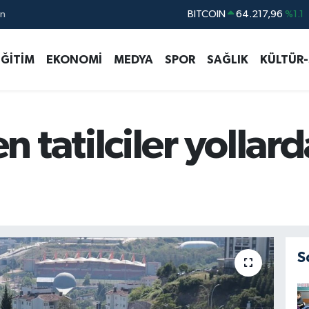
ın
DOLAR
47,5452
%-0.01
EURO
54,8942
%0.19
EĞİTİM
EKONOMİ
MEDYA
SPOR
SAĞLIK
KÜLTÜR
STERLİN
64,0425
%0.17
GRAM ALTIN
6229.65
%-0.04
BİST100
13.688
%207
 tatilciler yollar
BITCOIN
64.217,96
%1.1
S