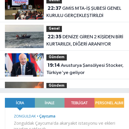
Genel
22:37
GMİS MTA-İŞ ŞUBESİ GENEL
KURULU GERÇEKLEŞTİRİLDİ
Genel
22:35
DENİZE GİREN 2 KİŞİDEN BİRİ
KURTARILDI, DİĞERİ ARANIYOR
Gündem
19:14
Avusturya Şansölyesi Stocker,
Türkiye'ye geliyor
Gündem
19:09
Orman yangınlarında
soruşturma sürüyor.. 34 şüpheliden
9'u tutuklandı
Gündem
19:04
Fethiye açıklarında