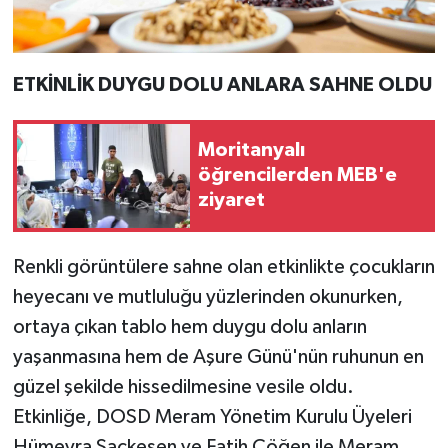
ETKİNLİK DUYGU DOLU ANLARA SAHNE OLDU
Moritanyalı
öğrencilerden MEB'e
ziyaret
Renkli görüntülere sahne olan etkinlikte çocukların
heyecanı ve mutluluğu yüzlerinden okunurken,
ortaya çıkan tablo hem duygu dolu anların
yaşanmasına hem de Aşure Günü'nün ruhunun en
güzel şekilde hissedilmesine vesile oldu.
Etkinliğe, DOSD Meram Yönetim Kurulu Üyeleri
Hümeyra Saçkesen ve Fatih Çöğen ile Meram