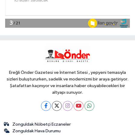
arızalanan tekne kurtarıldı
Spor
18:57
Körfez'in iki yakası
uluslararası boyuta taşınıyor
Spor
18:46
Bursa'da rahvan atları
şampiyonluğa koştu
Ereğli Önder Gazetesi ve İnternet Sitesi , yepyeni temasıyla
sizleri buluştururken, sadelik ve modernizmi bir araya getiriyor.
Şatafattan kaçınıyor ve insanlara haber okuyabilecekleri bir
altyapı sunuyor.
Zonguldak Nöbetçi Eczaneler
Zonguldak Hava Durumu