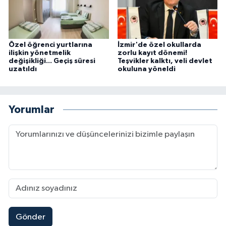
Özel öğrenci yurtlarına
İzmir'de özel okullarda
ilişkin yönetmelik
zorlu kayıt dönemi!
değişikliği... Geçiş süresi
Teşvikler kalktı, veli devlet
uzatıldı
okuluna yöneldi
Yorumlar
Gönder