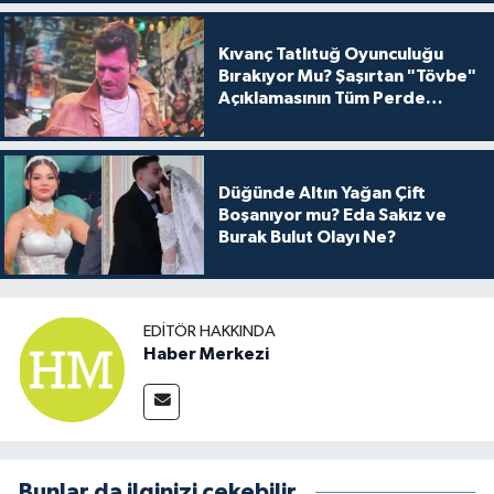
Kıvanç Tatlıtuğ Oyunculuğu
Bırakıyor Mu? Şaşırtan "Tövbe"
Açıklamasının Tüm Perde
Arkası
Düğünde Altın Yağan Çift
Boşanıyor mu? Eda Sakız ve
Burak Bulut Olayı Ne?
EDITÖR HAKKINDA
Haber Merkezi
Bunlar da ilginizi çekebilir