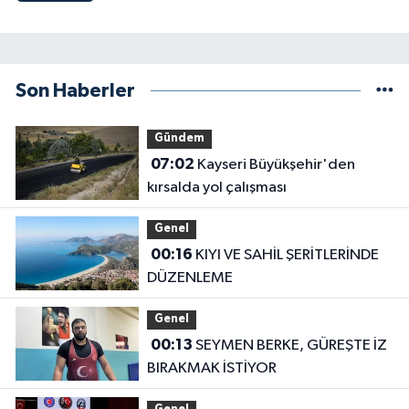
Son Haberler
Gündem
07:02
Kayseri Büyükşehir'den
kırsalda yol çalışması
Genel
00:16
KIYI VE SAHİL ŞERİTLERİNDE
DÜZENLEME
Genel
00:13
SEYMEN BERKE, GÜREŞTE İZ
BIRAKMAK İSTİYOR