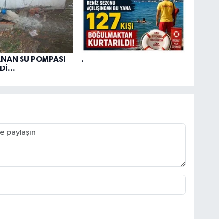
ANAN SU POMPASI
.
İ...