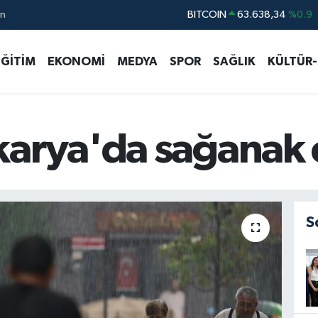
ın
DOLAR
47,5582
%0.05
EURO
54,8027
%0.06
EĞİTİM
EKONOMİ
MEDYA
SPOR
SAĞLIK
KÜLTÜR
STERLİN
63,9284
%0.04
GRAM ALTIN
6213.73
%0.27
BİST100
13.411
%0
arya'da sağanak e
S