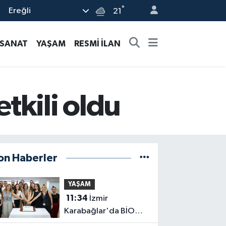
°
Ereğli
21
-SANAT
YAŞAM
RESMİ İLAN
tkili oldu
on Haberler
YAŞAM
11:34
İzmir
Karabağlar'da BİO
fark yarattı