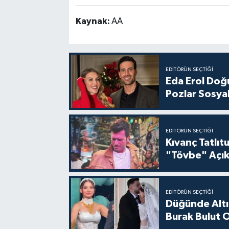
Kaynak:
AA
EDITÖRÜN SEÇTIĞI
Eda Erol Doğu
Pozlar Sosyal
EDITÖRÜN SEÇTIĞI
Kıvanç Tatlı
"Tövbe" Açık
EDITÖRÜN SEÇTIĞI
Düğünde Altı
Burak Bulut O