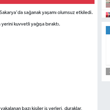
karya'da sağanak yaşamı olumsuz etkiledi.
erini kuvvetli yağışa bıraktı.
akalanan bazı kişiler iş yerleri, duraklar,