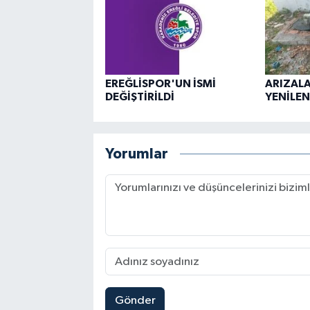
EREĞLİSPOR'UN İSMİ
ARIZAL
DEĞİŞTİRİLDİ
YENİLEND
Yorumlar
Gönder