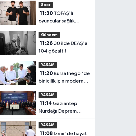
Spor
11:30
TOFAŞ'lı
oyuncular sağlık
kontrolünden geçti
Gündem
11:26
30 ilde DEAŞ'a
104 gözaltı!
YAŞAM
11:20
Bursa İnegöl'de
binicilik için modern
manejler yapılıyor
YAŞAM
11:14
Gaziantep
Nurdağı Deprem
Müzesi ve Afet
YAŞAM
Farkındalık Merkezi
11:08
İzmir'de hayat
için iş birliği