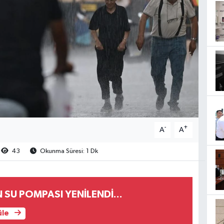
-
+
A
A
43
Okunma Süresi: 1 Dk
SU POMPASI YENİLENDİ...
üle