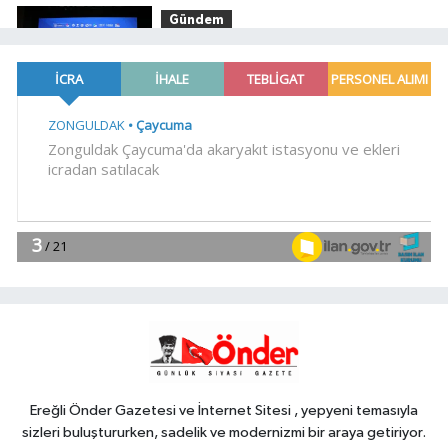
Gündem
16:15
Trabzon'a yapılacak yeni
yatırımlar imza altına alındı
EĞİTİM
16:09
YÖK'ten uluslararası
mezunlara ikamet kolaylığı... Süre 2
yıla kadar uzatılabilecek
YAŞAM
16:03
Sakarya'da ücretsiz
doğalgaza kavuşacaklar
Genel
16:02
.
Ereğli Önder Gazetesi ve İnternet Sitesi , yepyeni temasıyla
sizleri buluştururken, sadelik ve modernizmi bir araya getiriyor.