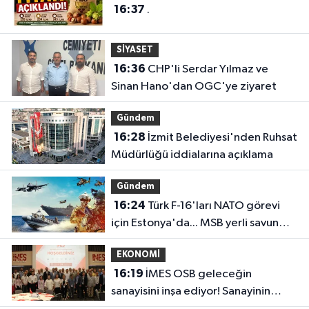
16:37
.
SİYASET
16:36
CHP'li Serdar Yılmaz ve
Sinan Hano'dan OGC'ye ziyaret
Gündem
16:28
İzmit Belediyesi'nden Ruhsat
Müdürlüğü iddialarına açıklama
Gündem
16:24
Türk F-16'ları NATO görevi
için Estonya'da... MSB yerli savunma
sistemleriyle güçleniyor
EKONOMİ
16:19
İMES OSB geleceğin
sanayisini inşa ediyor! Sanayinin
geleceği İMES OSB'de konuşuldu