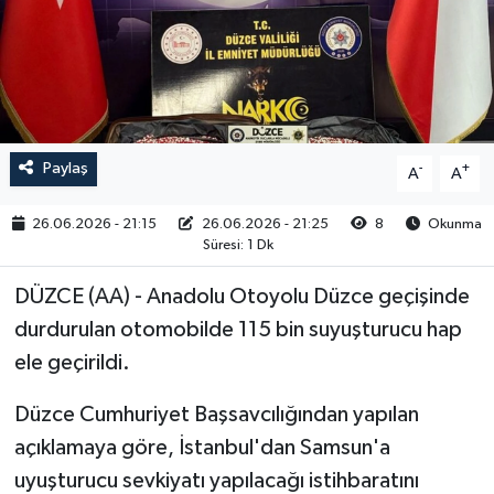
RESMİ İLAN
Paylaş
-
+
A
A
26.06.2026 - 21:15
26.06.2026 - 21:25
8
Okunma
Süresi: 1 Dk
DÜZCE (AA) - Anadolu Otoyolu Düzce geçişinde
durdurulan otomobilde 115 bin suyuşturucu hap
ele geçirildi.
Düzce Cumhuriyet Başsavcılığından yapılan
açıklamaya göre, İstanbul'dan Samsun'a
uyuşturucu sevkiyatı yapılacağı istihbaratını