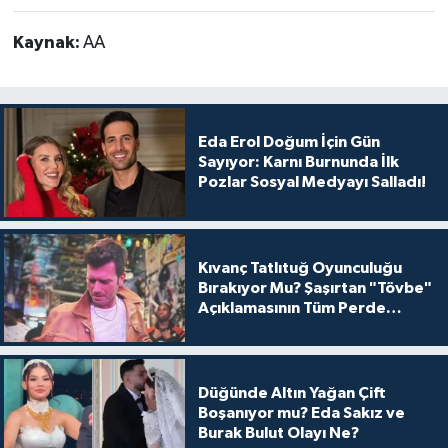
Kaynak:
AA
Eda Erol Doğum İçin Gün
Sayıyor: Karnı Burnunda İlk
Pozlar Sosyal Medyayı Salladı!
Kıvanç Tatlıtuğ Oyunculuğu
Bırakıyor Mu? Şaşırtan "Tövbe"
Açıklamasının Tüm Perde
Arkası
Düğünde Altın Yağan Çift
Boşanıyor mu? Eda Sakız ve
Burak Bulut Olayı Ne?