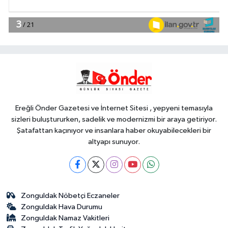
EĞİTİM
14:08
İstanbul Maltepe'de Yaz
Okulu öğrencilerine afet bilinci
YAŞAM
14:04
Gaziantep'te bin konut için
anahtar teslimi yapıldı... 5 bin
konutluk projeye temel
Ereğli Önder Gazetesi ve İnternet Sitesi , yepyeni temasıyla
sizleri buluştururken, sadelik ve modernizmi bir araya getiriyor.
Şatafattan kaçınıyor ve insanlara haber okuyabilecekleri bir
altyapı sunuyor.
Zonguldak Nöbetçi Eczaneler
Zonguldak Hava Durumu
Zonguldak Namaz Vakitleri