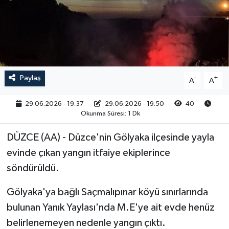
RESMİ İLAN
Paylaş
-
+
A
A
29.06.2026 - 19:37
29.06.2026 - 19:50
40
Okunma Süresi: 1 Dk
DÜZCE (AA) - Düzce'nin Gölyaka ilçesinde yayla
evinde çıkan yangın itfaiye ekiplerince
söndürüldü.
Gölyaka'ya bağlı Saçmalıpınar köyü sınırlarında
bulunan Yanık Yaylası'nda M.E'ye ait evde henüz
belirlenemeyen nedenle yangın çıktı.