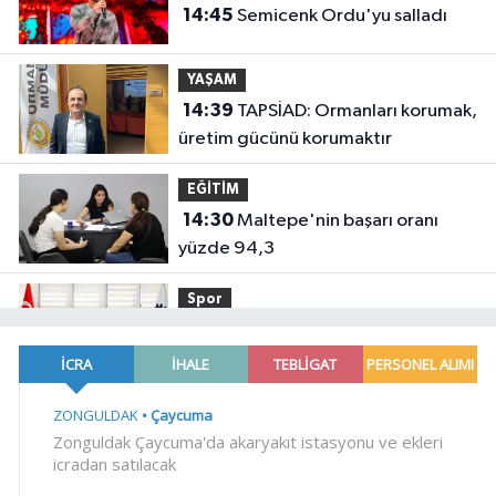
14:45
Semicenk Ordu'yu salladı
YAŞAM
14:39
TAPSİAD: Ormanları korumak,
üretim gücünü korumaktır
EĞİTİM
14:30
Maltepe'nin başarı oranı
yüzde 94,3
Spor
14:22
Gebzeli sporcu Akdeniz
Oyunları'nda Türkiye'yi temsil
edecek
Dünya
14:17
Türkiye, Suudi Arabistan ve
Pakistan arasında ortak savunma
anlaşması imzalandı