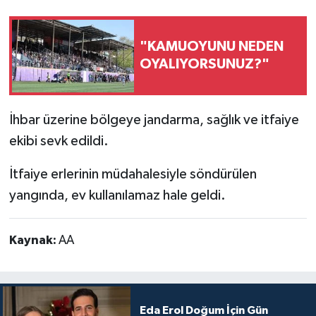
"KAMUOYUNU NEDEN
OYALIYORSUNUZ?"
İhbar üzerine bölgeye jandarma, sağlık ve itfaiye
ekibi sevk edildi.
İtfaiye erlerinin müdahalesiyle söndürülen
yangında, ev kullanılamaz hale geldi.
Kaynak:
AA
Eda Erol Doğum İçin Gün