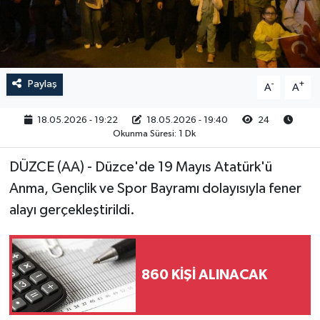
RESMİ İLAN
Paylaş
-
+
A
A
18.05.2026 - 19:22
18.05.2026 - 19:40
24
Okunma Süresi: 1 Dk
DÜZCE (AA) - Düzce'de 19 Mayıs Atatürk'ü
Anma, Gençlik ve Spor Bayramı dolayısıyla fener
alayı gerçekleştirildi.
860 KİŞİ ALINACAK