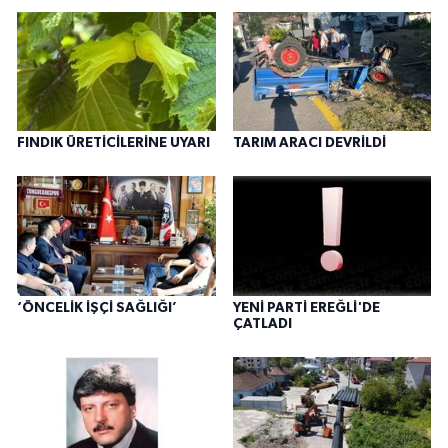
FINDIK ÜRETİCİLERİNE UYARI
TARIM ARACI DEVRİLDİ
‘ÖNCELİK İŞÇİ SAĞLIĞI’
YENİ PARTİ EREĞLİ'DE
ÇATLADI