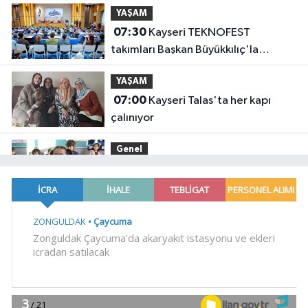
YAŞAM
07:30
Kayseri TEKNOFEST
takımları Başkan Büyükkılıç'la
buluştu
YAŞAM
07:00
Kayseri Talas'ta her kapı
çalınıyor
Genel
22:56
EREĞLİ MEB'DEN ÖNEMLİ
AÇIKLAMA
YAŞAM
22:38
Başkan Vekili Şahin Biba:
Bursa'nın geleceğini bütüncül
anlayışla planlıyoruz
Dünya
22:32
Cumhurbaşkanı Erdoğan,