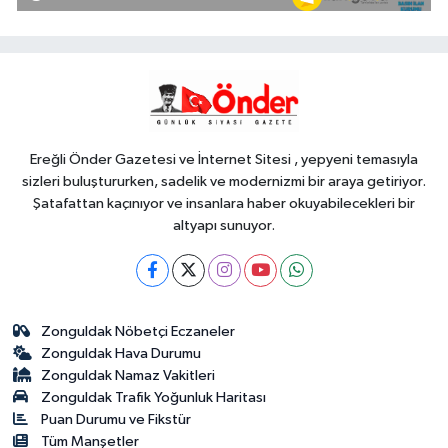
Suudi Arabistan yolcusu
Gündem
22:24
Bursa'da TEKNOSAB KOBİ
OSB tanıtıldı... Bursa'nın kalkınma
yolculuğunda yeni dönem
Ereğli Önder Gazetesi ve İnternet Sitesi , yepyeni temasıyla
sizleri buluştururken, sadelik ve modernizmi bir araya getiriyor.
Şatafattan kaçınıyor ve insanlara haber okuyabilecekleri bir
altyapı sunuyor.
Zonguldak Nöbetçi Eczaneler
Zonguldak Hava Durumu
Zonguldak Namaz Vakitleri
Zonguldak Trafik Yoğunluk Haritası
Puan Durumu ve Fikstür
Tüm Manşetler