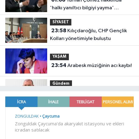
Turhan Çömez hakkında
'halkı yanıltıcı bilgiyi yayma'
soruşturması
SİYASET
23:58
Kılıçdaroğlu, CHP Gençlik
Kolları yönetimiyle buluştu
YAŞAM
23:54
Arabesk müziğinin acı kaybı!
Gündem
23:41
Menderes Belediye Başkanı
İlkay Çiçek görevden uzaklaştırıldı
SİYASET
23:34
CHP İstanbul'da yeni
katılımlar... Gürsel Tekin: Birlikte
başaracağız