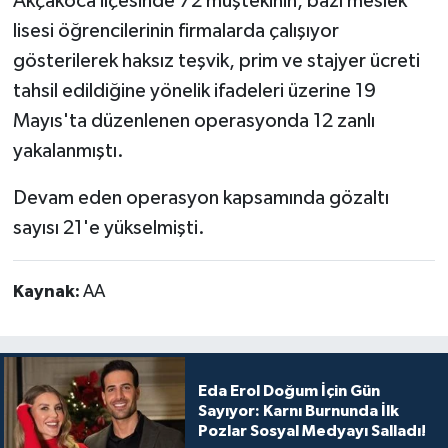
Akçakoca ilçesinde 72 müştekinin, bazı meslek
lisesi öğrencilerinin firmalarda çalışıyor
gösterilerek haksız teşvik, prim ve stajyer ücreti
tahsil edildiğine yönelik ifadeleri üzerine 19
Mayıs'ta düzenlenen operasyonda 12 zanlı
yakalanmıştı.
Devam eden operasyon kapsamında gözaltı
sayısı 21'e yükselmişti.
Kaynak:
AA
Eda Erol Doğum İçin Gün
Sayıyor: Karnı Burnunda İlk
Pozlar Sosyal Medyayı Salladı!