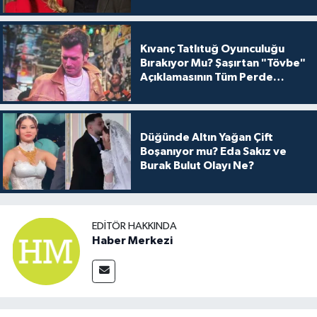
Kıvanç Tatlıtuğ Oyunculuğu
Bırakıyor Mu? Şaşırtan "Tövbe"
Açıklamasının Tüm Perde
Arkası
Düğünde Altın Yağan Çift
Boşanıyor mu? Eda Sakız ve
Burak Bulut Olayı Ne?
EDITÖR HAKKINDA
Haber Merkezi