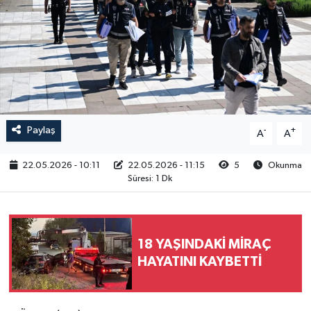
RESMİ İLAN
Paylaş
-
+
A
A
22.05.2026 - 10:11
22.05.2026 - 11:15
5
Okunma
Süresi: 1 Dk
18 YAŞINDAKİ MİRAÇ
HAYATINI KAYBETTİ