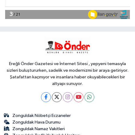
Gündem
23:29
Anadolu Otoyolu'nda
kamyonet çekiciye çarptı!
Genel
21:59
18 YAŞINDAKİ MİRAÇ
HAYATINI KAYBETTİ
Ereğli Önder Gazetesi ve İnternet Sitesi , yepyeni temasıyla
sizleri buluştururken, sadelik ve modernizmi bir araya getiriyor.
Şatafattan kaçınıyor ve insanlara haber okuyabilecekleri bir
altyapı sunuyor.
Zonguldak Nöbetçi Eczaneler
Zonguldak Hava Durumu
Zonguldak Namaz Vakitleri