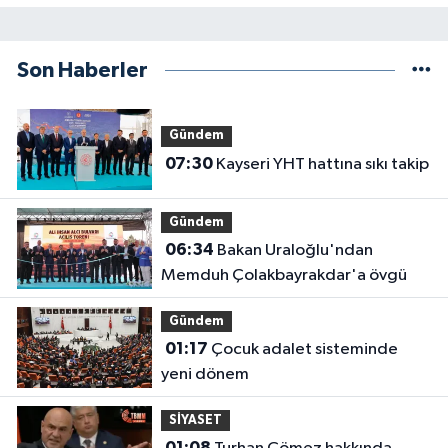
Son Haberler
Gündem
07:30
Kayseri YHT hattına sıkı takip
Gündem
06:34
Bakan Uraloğlu'ndan
Memduh Çolakbayrakdar'a övgü
Gündem
01:17
Çocuk adalet sisteminde
yeni dönem
SİYASET
01:08