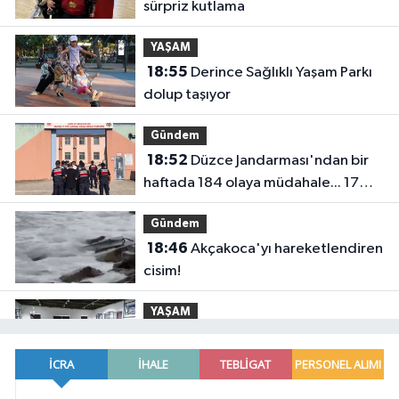
sürpriz kutlama
YAŞAM
18:55
Derince Sağlıklı Yaşam Parkı
dolup taşıyor
Gündem
18:52
Düzce Jandarması'ndan bir
haftada 184 olaya müdahale... 17
aranan kişi yakalandı
Gündem
18:46
Akçakoca'yı hareketlendiren
cisim!
YAŞAM
18:41
İklim değişikliğiyle mücadele
çalışmaları yerinde incelendi