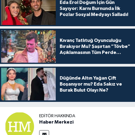
Eda Erol Doğum İçin Gün
Sayıyor: Karnı Burnunda İlk
Pozlar Sosyal Medyayı Salladı!
Kıvanç Tatlıtuğ Oyunculuğu
Bırakıyor Mu? Şaşırtan "Tövbe"
Açıklamasının Tüm Perde
Arkası
Düğünde Altın Yağan Çift
Boşanıyor mu? Eda Sakız ve
Burak Bulut Olayı Ne?
EDITÖR HAKKINDA
Haber Merkezi