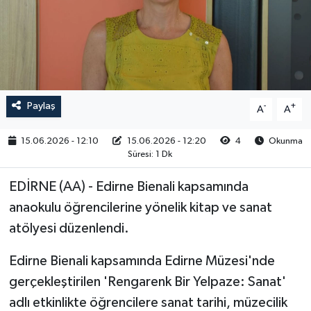
RESMİ İLAN
Paylaş
-
+
A
A
15.06.2026 - 12:10
15.06.2026 - 12:20
4
Okunma
Süresi: 1 Dk
EDİRNE (AA) - Edirne Bienali kapsamında
anaokulu öğrencilerine yönelik kitap ve sanat
atölyesi düzenlendi.
Edirne Bienali kapsamında Edirne Müzesi'nde
gerçekleştirilen 'Rengarenk Bir Yelpaze: Sanat'
adlı etkinlikte öğrencilere sanat tarihi, müzecilik