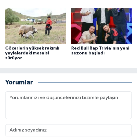
Göçerlerin yüksek rakımlı
Red Bull Rap Trivia'nın yeni
yaylalardaki mesaisi
sezonu başladı
sürüyor
Yorumlar