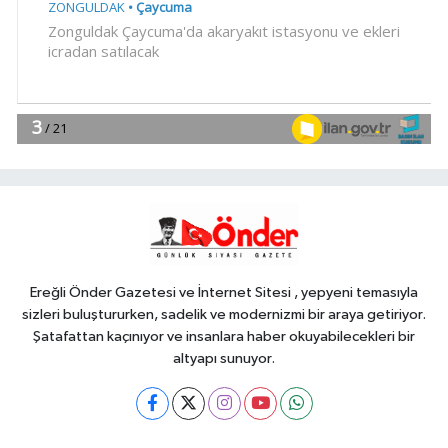
Gündem
18:40
Akçakoca'yı hareketlendiren
cisim!
Teknoloji
18:35
TV ve radyo yayınlarında
uydu değişikliği... Anten ayarı
gerekmeyecek!
EĞİTİM
18:25
Eskişehir'de yaz spor
eğitimleri coşkusu
Ereğli Önder Gazetesi ve İnternet Sitesi , yepyeni temasıyla
sizleri buluştururken, sadelik ve modernizmi bir araya getiriyor.
Şatafattan kaçınıyor ve insanlara haber okuyabilecekleri bir
altyapı sunuyor.