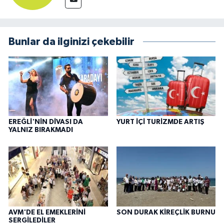
Bunlar da ilginizi çekebilir
EREĞLİ'NİN DİVASI DA
YURT İÇİ TURİZMDE ARTIŞ
YALNIZ BIRAKMADI
AVM'DE EL EMEKLERİNİ
SON DURAK KİREÇLİK BURNU
SERGİLEDİLER