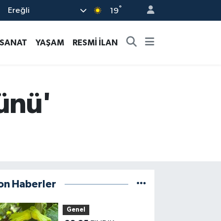
°
Ereğli
19
-SANAT
YAŞAM
RESMİ İLAN
ünü'
on Haberler
Genel