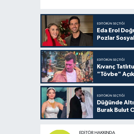
EDITÖRÜN SEÇTIĞI
Eda Erol Doğu
Pozlar Sosyal
EDITÖRÜN SEÇTIĞI
Kıvanç Tatlı
"Tövbe" Açık
EDITÖRÜN SEÇTIĞI
Düğünde Altı
Burak Bulut O
EDITÖR HAKKINDA