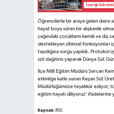
İçeriği Görünt
Öğrencilerle bir araya gelen daire am
hayat boyu süren bir alışkanlık olmas
çağındaki çocukların kemik ve diş sa
destekleyen zihinsel fonksiyonları i
taşıdığına vurgu yapıldı. Protokol 
süt dağıtımı yaparak Dünya Süt Günü
İlçe Millî Eğitim Müdürü Sercan Kem
etkinliğe katkı sunan Keşan Süt Üreti
Müdürlüğümüze teşekkür ediyor, tüm 
eğitim hayatı diliyoruz' ifadelerine 
Kaynak:
RSS