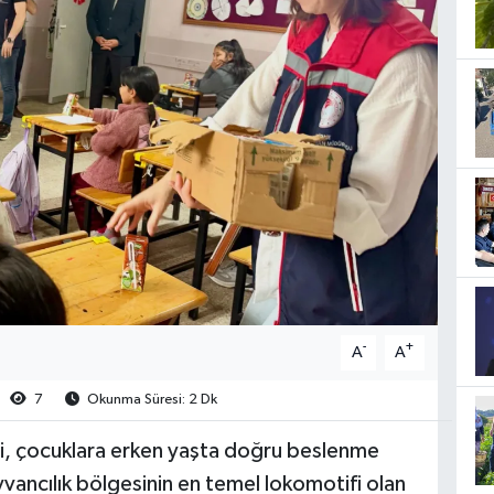
-
+
A
A
7
Okunma Süresi: 2 Dk
esi, çocuklara erken yaşta doğru beslenme
ayvancılık bölgesinin en temel lokomotifi olan