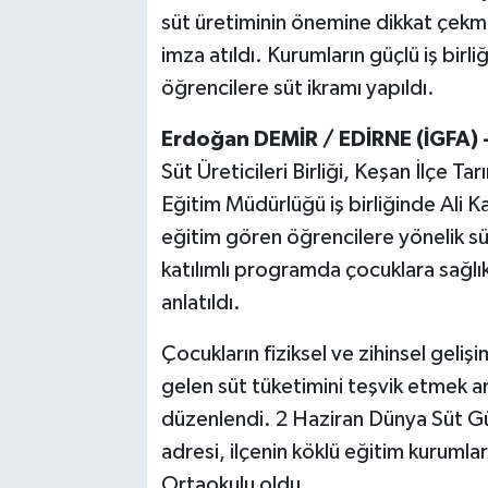
süt üretiminin önemine dikkat çekmek
imza atıldı. Kurumların güçlü iş birl
öğrencilere süt ikramı yapıldı.
Erdoğan DEMİR / EDİRNE (İGFA) 
Süt Üreticileri Birliği, Keşan İlçe T
Eğitim Müdürlüğü iş birliğinde Ali K
eğitim gören öğrencilere yönelik süt
katılımlı programda çocuklara sağlı
anlatıldı.
Çocukların fiziksel ve zihinsel geliş
gelen süt tüketimini teşvik etmek am
düzenlendi. 2 Haziran Dünya Süt G
adresi, ilçenin köklü eğitim kurumlar
Ortaokulu oldu.