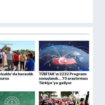
lçuklu'da havacılık
TÜBİTAK'ın 2232 Programı
kursu
sonuçlandı... 75 araştırmacı
Türkiye'ye geliyor