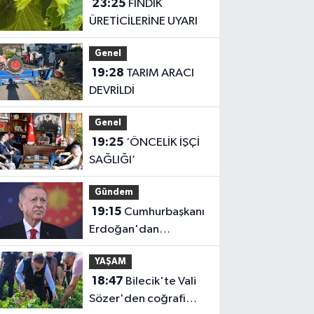
23:25
FINDIK
ÜRETİCİLERİNE UYARI
Genel
19:28
TARIM ARACI
DEVRİLDİ
Genel
19:25
‘ÖNCELİK İŞÇİ
SAĞLIĞI’
Gündem
19:15
Cumhurbaşkanı
Erdoğan'dan
'Terörsüz Türkiye'
YAŞAM
mesajı
18:47
Bilecik'te Vali
Sözer'den coğrafi