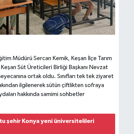
Eğitim Müdürü Sercan Kemik, Keşan İlçe Tarım
şan Süt Üreticileri Birliği Başkanı Nevzat
eyecanına ortak oldu. Sınıfları tek tek ziyaret
kından ilgilenerek sütün çiftlikten sofraya
ydaları hakkında samimi sohbetler
u şehir Konya yeni üniversitelileri