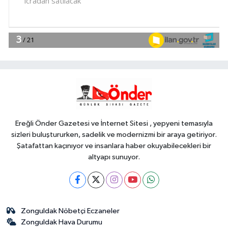
için çalışmalar başladı
YAŞAM
16:14
Bursa'da Kıbrıs Gazisi Ali
Çağlayan'a anlamlı ziyaret
Dünya
16:09
Çin'de Dolphin tayfunu için
kırmızı alarm!
Ereğli Önder Gazetesi ve İnternet Sitesi , yepyeni temasıyla
sizleri buluştururken, sadelik ve modernizmi bir araya getiriyor.
Şatafattan kaçınıyor ve insanlara haber okuyabilecekleri bir
altyapı sunuyor.
Zonguldak Nöbetçi Eczaneler
Zonguldak Hava Durumu