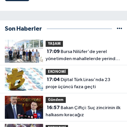
Son Haberler
YAŞAM
17:09
Bursa Nilüfer'de yerel
yönetimden mahallelerde yerinde
inceleme
EKONOMİ
17:04
Dijital Türk Lirası'nda 23
proje üçüncü faza geçti
Gündem
16:57
Bakan Çiftçi: Suç zincirinin ilk
halkasını kıracağız