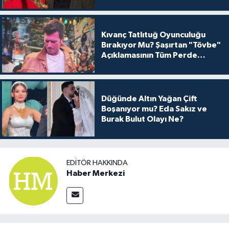
Kıvanç Tatlıtuğ Oyunculuğu
Bırakıyor Mu? Şaşırtan "Tövbe"
Açıklamasının Tüm Perde
Arkası
Düğünde Altın Yağan Çift
Boşanıyor mu? Eda Sakız ve
Burak Bulut Olayı Ne?
EDITÖR HAKKINDA
Haber Merkezi