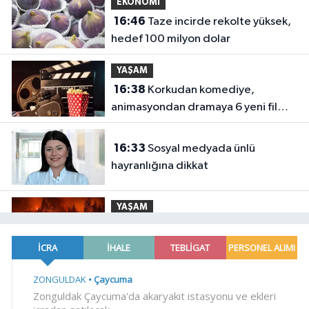
EKONOMİ
16:46
Taze incirde rekolte yüksek,
hedef 100 milyon dolar
YAŞAM
16:38
Korkudan komediye,
animasyondan dramaya 6 yeni film
vizyonda
16:33
Sosyal medyada ünlü
hayranlığına dikkat
YAŞAM
16:26
Orman yangınları şirketler
istratejik risk... Sigorta açığı büyüyor
YAŞAM
16:20
Sakarya'da 'Ortaköy Barajı'