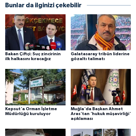
Bunlar da ilginizi çekebilir
Bakan Çiftçi: Suç zincirinin
Galatasaray tribün liderine
ilk halkasını kıracağız
gözaltı talimatı
Kepsut'a Orman İşletme
Muğla'da Başkan Ahmet
Müdürlüğü kuruluyor
Aras'tan 'hukuk müşavirliği'
açıklaması