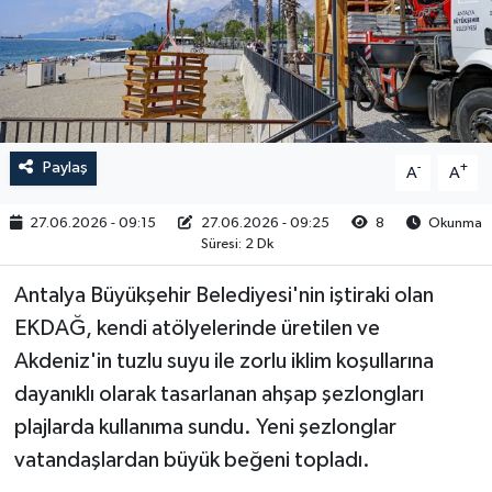
RESMİ İLAN
Paylaş
-
+
A
A
27.06.2026 - 09:15
27.06.2026 - 09:25
8
Okunma
Süresi: 2 Dk
Antalya Büyükşehir Belediyesi'nin iştiraki olan
EKDAĞ, kendi atölyelerinde üretilen ve
Akdeniz'in tuzlu suyu ile zorlu iklim koşullarına
dayanıklı olarak tasarlanan ahşap şezlongları
plajlarda kullanıma sundu. Yeni şezlonglar
vatandaşlardan büyük beğeni topladı.