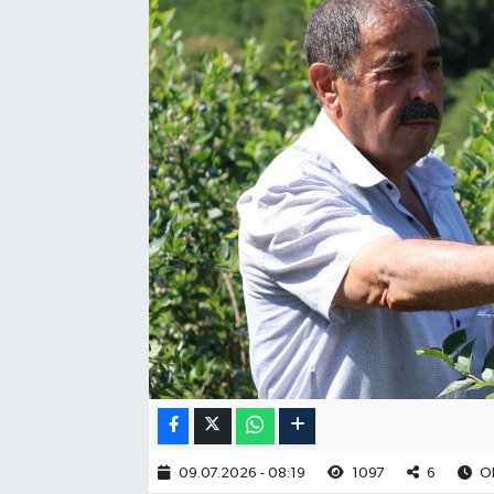
RESMİ İLAN
09.07.2026 - 08:19
1097
6
Ok