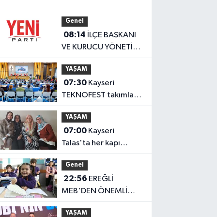
Genel
08:14
İLÇE BAŞKANI
VE KURUCU YÖNETİM
BELLİ OLDU
YAŞAM
07:30
Kayseri
TEKNOFEST takımları
Başkan Büyükkılıç'la
YAŞAM
buluştu
07:00
Kayseri
Talas'ta her kapı
çalınıyor
Genel
22:56
EREĞLİ
MEB'DEN ÖNEMLİ
AÇIKLAMA
YAŞAM