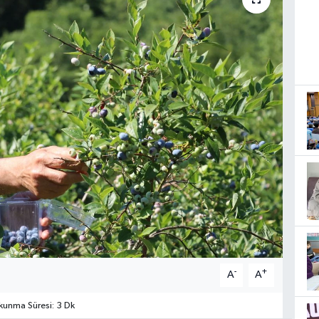
-
+
A
A
unma Süresi: 3 Dk