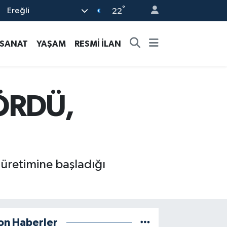
°
Ereğli
22
-SANAT
YAŞAM
RESMİ İLAN
ÖRDÜ,
 üretimine başladığı
on Haberler