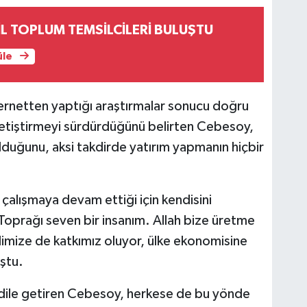
İL TOPLUM TEMSİLCİLERİ BULUŞTU
üle
ternetten yaptığı araştırmalar sonucu doğru
 yetiştirmeyi sürdürdüğünü belirten Cebesoy,
olduğunu, aksi takdirde yatırım yapmanın hiçbir
alışmaya devam ettiği için kendisini
"Toprağı seven bir insanım. Allah bize üretme
imize de katkımız oluyor, ülke ekonomisine
ştu.
ı dile getiren Cebesoy, herkese de bu yönde