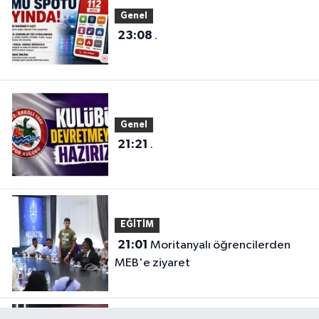
Genel
23:08
.
Genel
21:21
.
EĞİTİM
21:01
Moritanyalı öğrencilerden
MEB'e ziyaret