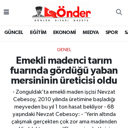
GÜNCEL
Zonguldak Nöbetçi Eczaneler
GÜNCEL
EĞİTİM
EKONOMİ
MEDYA
SPOR
S
EĞİTİM
Zonguldak Hava Durumu
GENEL
EKONOMİ
Zonguldak Namaz Vakitleri
Emekli madenci tarım
MEDYA
Zonguldak Trafik Yoğunluk Haritası
fuarında gördüğü yaban
mersininin üreticisi oldu
SPOR
TFF 3.Lig 4.Grup Puan Durumu ve Fikstür
- Zonguldak'ta emekli maden işçisi Nevzat
SAĞLIK
Tüm Manşetler
Cebesoy, 2010 yılında üretimine başladığı
meyveden bu yıl 1 ton hasat bekliyor - 68
KÜLTÜR-SANAT
Son Dakika Haberleri
yaşındaki Nevzat Cebesoy: - 'Yerin altında
çalışmak gerçekten çok zor ama madenden
YAŞAM
Haber Arşivi