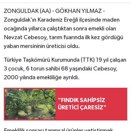
ZONGULDAK (AA) - GÖKHAN YILMAZ -
Zonguldak'ın Karadeniz Ereğli ilçesinde maden
ocağında yıllarca çalıştıktan sonra emekli olan
Nevzat Cebesoy, tarım fuarında ilk kez gördüğü
yaban mersininin üreticisi oldu.
Türkiye Taşkömürü Kurumunda (TTK) 19 yıl çalışan
3 çocuk, 6 torun sahibi 68 yaşındaki Cebesoy,
2000 yılında emekliliğe ayrıldı.
"FINDIK SAHİPSİZ
ÜRETİCİ ÇARESİZ"
Emeklilik sonrası tarımsal ürünler yetiştirmek