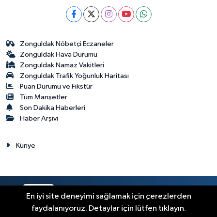
YAŞAM
18:55
Bursa'da tarihi eser
operasyonu! 273 sikke ve 18 obje ele
geçirildi
Zonguldak Nöbetçi Eczaneler
YAŞAM
Zonguldak Hava Durumu
18:51
Eyüpsultan Meydanı
Zonguldak Namaz Vakitleri
yenileniyor... İlk taşı Nuri Aslan koydu
Zonguldak Trafik Yoğunluk Haritası
Puan Durumu ve Fikstür
Tüm Manşetler
Teknoloji
Son Dakika Haberleri
18:45
Yapay zeka genç
Haber Arşivi
girişimcilere yeni kapılar açıyor
Künye
RSS
Copyright © 2023. Her hakkı saklıdır.
En iyi site deneyimi sağlamak için çerezlerden
faydalanıyoruz. Detaylar için lütfen tıklayın.