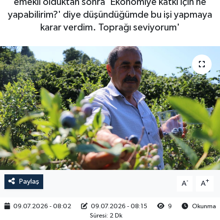
emekli olduktan sonra 'Ekonomiye katkı için ne
yapabilirim?' diye düşündüğümde bu işi yapmaya
RESMİ İLAN
karar verdim. Toprağı seviyorum'
Paylaş
-
+
A
A
09.07.2026 - 08:02
09.07.2026 - 08:15
9
Okunma
Süresi: 2 Dk