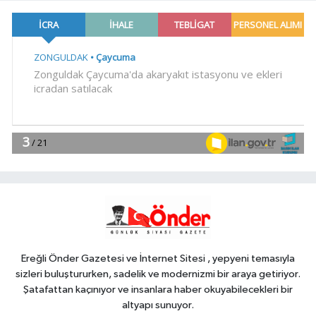
EĞİTİM
20:57
Bakan Tekin üniversite
adaylarıyla tecrübe paylaştı
Gündem
20:53
688 milyon TL tarımsal
destek hesaplarda
Spor
19:02
Yelkencilerin zorlu
Ereğli Önder Gazetesi ve İnternet Sitesi , yepyeni temasıyla
mücadelesi ilk günde nefes kesti
sizleri buluştururken, sadelik ve modernizmi bir araya getiriyor.
Şatafattan kaçınıyor ve insanlara haber okuyabilecekleri bir
altyapı sunuyor.